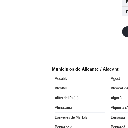
Municipios de Alicante / Alacant
Adsubia
Agost
Alcalalí
Alcocer de
Alfàs del Pi (L')
Algorfa
Almudaina
Alqueria d'
Banyeres de Mariola
Benasau
Beniarbeig
Beniardá