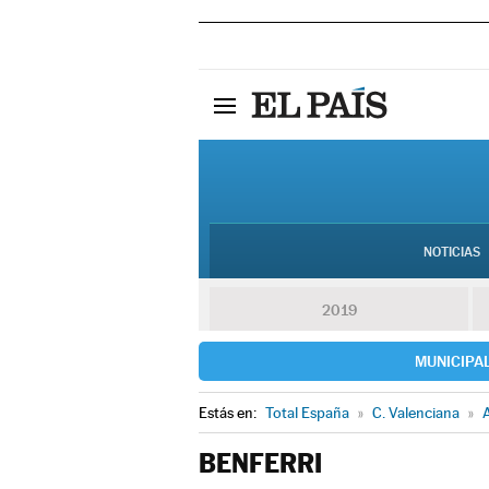
NOTICIAS
2019
MUNICIPA
Estás en:
Total España
»
C. Valenciana
»
A
BENFERRI