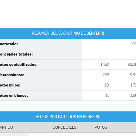
RESUMEN DEL ESCRUTINIO DE BENFERRI
scrutado:
10
oncejales totales:
otos contabilizados:
1.162
83,3
bstenciones:
232
16,6
otos nulos:
20
1,7
otos en blanco:
11
0,9
VOTOS POR PARTIDOS EN BENFERRI
ARTIDO
CONCEJALES
VOTOS