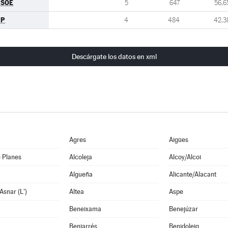
PSOE
5
647
56,6
PP
4
484
42,3
Descárgate los datos en xml
Agres
Aigües
 Planes
Alcoleja
Alcoy/Alcoi
Algueña
Alicante/Alacant
Asnar (L')
Altea
Aspe
Beneixama
Benejúzar
Beniarrés
Benidoleig