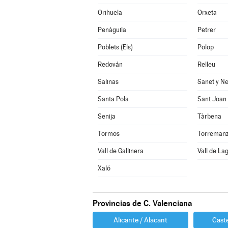
Orihuela
Orxeta
Penàguila
Petrer
Poblets (Els)
Polop
Redován
Relleu
Salinas
Sanet y Ne
Santa Pola
Sant Joan 
Senija
Tàrbena
Tormos
Vall de Gallinera
Vall de La
Xaló
Provincias de C. Valenciana
Alicante / Alacant
Caste