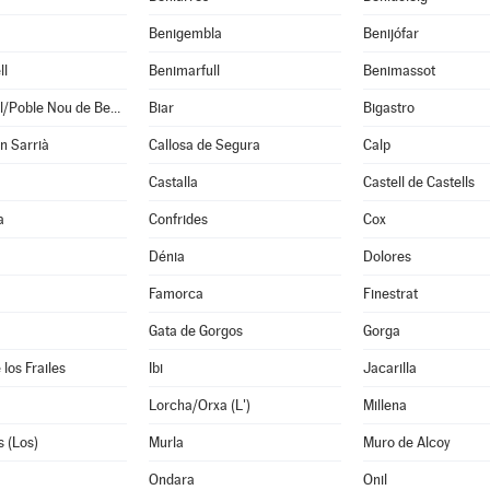
Benigembla
Benijófar
ll
Benimarfull
Benimassot
Benitachell/Poble Nou de Benitatxell (El)
Biar
Bigastro
en Sarrià
Callosa de Segura
Calp
Castalla
Castell de Castells
a
Confrides
Cox
Dénia
Dolores
Famorca
Finestrat
Gata de Gorgos
Gorga
los Frailes
Ibi
Jacarilla
Lorcha/Orxa (L')
Millena
 (Los)
Murla
Muro de Alcoy
Ondara
Onil