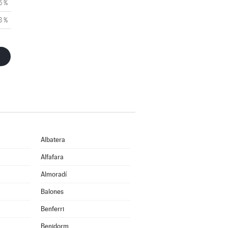
5 %
8 %
Albatera
Alfafara
Almoradí
Balones
Benferri
Benidorm