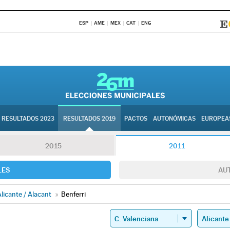
ESP
AME
MEX
CAT
ENG
RESULTADOS 2023
RESULTADOS 2019
PACTOS
AUTONÓMICAS
EUROPEA
2015
2011
LES
AU
licante / Alacant
»
Benferri