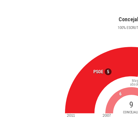
Conceja
100
%
ESCRU
5
PSOE
May
abso
6
9
CONCEJAL
2011
2007