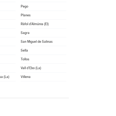
Pego
Planes
Ràfol d'Almúnia (El)
Sagra
San Miguel de Salinas
Sella
Tollos
Vall d'Ebo (La)
sa (La)
Villena