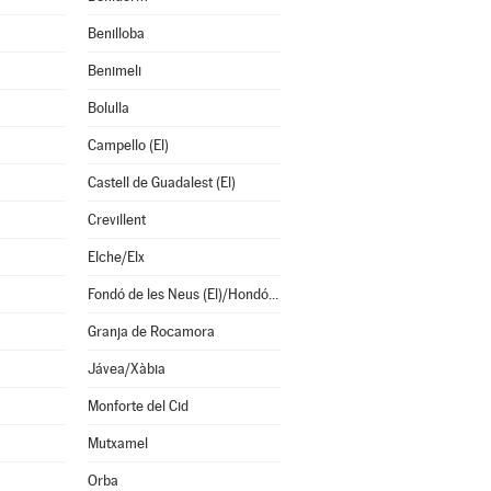
Benilloba
Benimeli
Bolulla
Campello (El)
Castell de Guadalest (El)
Crevillent
Elche/Elx
Fondó de les Neus (El)/Hondón de las Nieves
Granja de Rocamora
Jávea/Xàbia
Monforte del Cid
Mutxamel
Orba