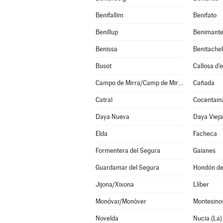
Benifallim
Benifato
Benillup
Benimante
Benissa
Busot
Callosa d'
Campo de Mirra/Camp de Mirra (El)
Cañada
Catral
Cocentain
Daya Nueva
Daya Vieja
Elda
Facheca
Formentera del Segura
Gaianes
Guardamar del Segura
Hondón de 
Jijona/Xixona
Llíber
Monóvar/Monòver
Montesinos
Novelda
Nucia (La)