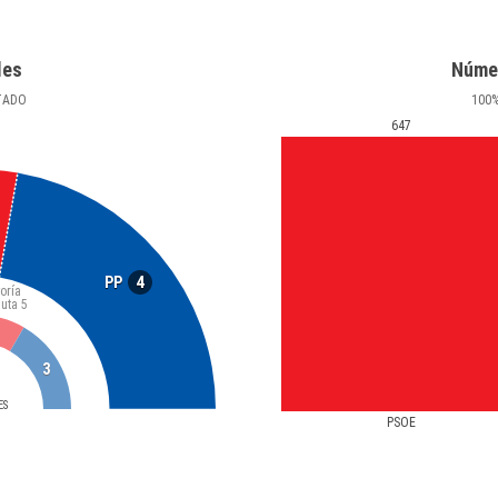
les
Núme
TADO
100
647
4
PP
oría
luta
5
3
ES
PSOE