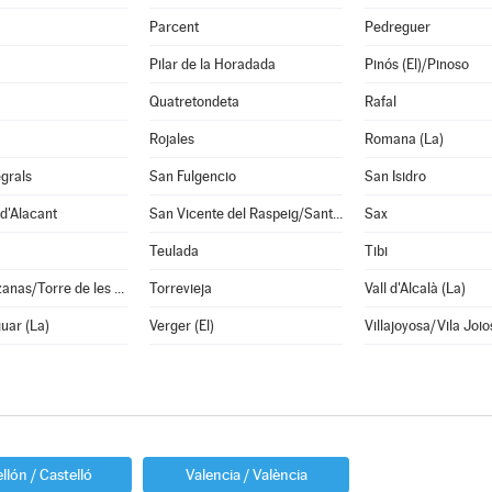
Parcent
Pedreguer
Pilar de la Horadada
Pinós (El)/Pinoso
Quatretondeta
Rafal
Rojales
Romana (La)
grals
San Fulgencio
San Isidro
d'Alacant
San Vicente del Raspeig/Sant Vicent del Raspeig
Sax
Teulada
Tibi
Torremanzanas/Torre de les Maçanes (La)
Torrevieja
Vall d'Alcalà (La)
guar (La)
Verger (El)
Villajoyosa/Vila Joio
llón / Castelló
Valencia / València