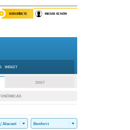
SUSCRÍBETE
INICIAR SESIÓN
S
WIDGET
2007
TONÓMICAS