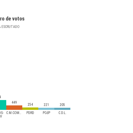
ro de votos
%
ESCRUTADO
4
449
254
221
205
DS-
C.M.COMPROMIS
PDRD
PCdP
C.D.L.
PV