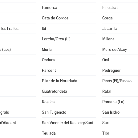
Famorca
Finestrat
Gata de Gorgos
Gorga
los Frailes
Ibi
Jacarilla
Lorcha/Orxa (L')
Millena
 (Los)
Murla
Muro de Alcoy
Ondara
Onil
Parcent
Pedreguer
Pilar de la Horadada
Pinós (El)/Pinoso
Quatretondeta
Rafal
Rojales
Romana (La)
grals
San Fulgencio
San Isidro
d'Alacant
San Vicente del Raspeig/Sant Vicent del Raspeig
Sax
Teulada
Tibi