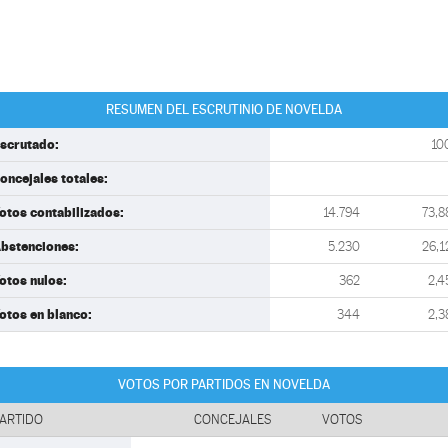
RESUMEN DEL ESCRUTINIO DE NOVELDA
scrutado:
10
oncejales totales:
otos contabilizados:
14.794
73,8
bstenciones:
5.230
26,1
otos nulos:
362
2,4
otos en blanco:
344
2,3
VOTOS POR PARTIDOS EN NOVELDA
ARTIDO
CONCEJALES
VOTOS