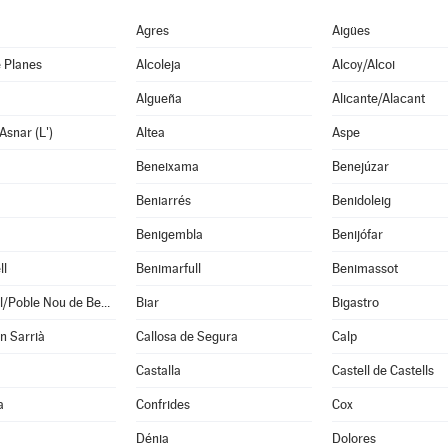
Agres
Aigües
 Planes
Alcoleja
Alcoy/Alcoi
Algueña
Alicante/Alacant
Asnar (L')
Altea
Aspe
Beneixama
Benejúzar
Beniarrés
Benidoleig
Benigembla
Benijófar
ll
Benimarfull
Benimassot
Benitachell/Poble Nou de Benitatxell (El)
Biar
Bigastro
en Sarrià
Callosa de Segura
Calp
Castalla
Castell de Castells
a
Confrides
Cox
Dénia
Dolores