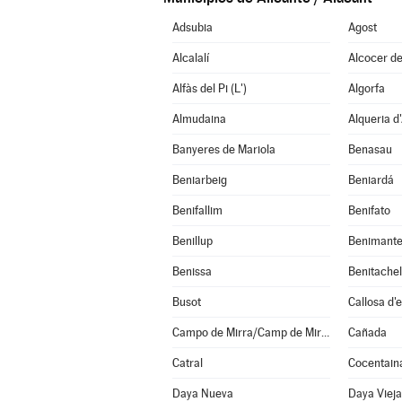
Adsubia
Agost
Alcalalí
Alcocer de
Alfàs del Pi (L')
Algorfa
Almudaina
Alqueria d'
Banyeres de Mariola
Benasau
Beniarbeig
Beniardá
Benifallim
Benifato
Benillup
Benimante
Benissa
Busot
Callosa d'
Campo de Mirra/Camp de Mirra (El)
Cañada
Catral
Cocentain
Daya Nueva
Daya Vieja