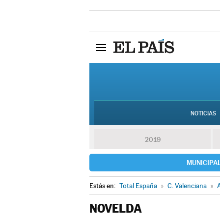
NOTICIAS
2019
MUNICIPA
Estás en:
Total España
»
C. Valenciana
»
A
NOVELDA