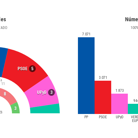
les
Núme
TADO
100
7.071
5
PSOE
3.071
ía
a
11
1.873
3
UPyD
8
94
3
ES
PP
PSOE
UPyD
VER
EU