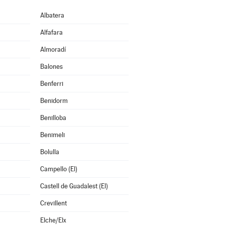
Albatera
Alfafara
Almoradí
Balones
Benferri
Benidorm
Benilloba
Benimeli
Bolulla
Campello (El)
Castell de Guadalest (El)
Crevillent
Elche/Elx