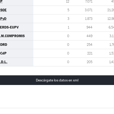
PP
12
7.071
4
PSOE
5
3.071
21,2
UPyD
3
1.873
12,9
VERDS-EUPV
1
944
6,5
C.M.COMPROMIS
0
449
3,1
PDRD
0
254
1,7
PCdP
0
221
1,5
.D.L.
0
205
1,4
Descárgate los datos en xml