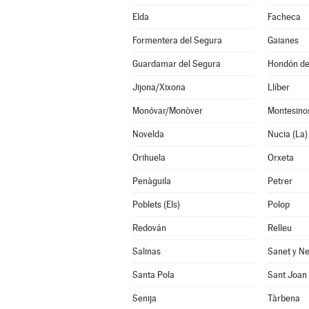
Elda
Facheca
Formentera del Segura
Gaianes
Guardamar del Segura
Hondón de 
Jijona/Xixona
Llíber
Monóvar/Monòver
Montesinos
Novelda
Nucia (La)
Orihuela
Orxeta
Penàguila
Petrer
Poblets (Els)
Polop
Redován
Relleu
Salinas
Sanet y Ne
Santa Pola
Sant Joan 
Senija
Tàrbena