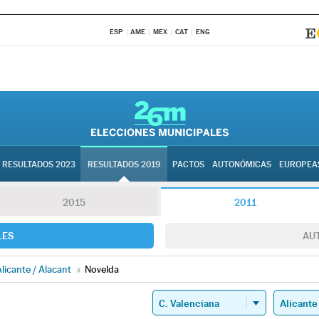
ESP
AME
MEX
CAT
ENG
RESULTADOS 2023
RESULTADOS 2019
PACTOS
AUTONÓMICAS
EUROPEA
2015
2011
LES
AU
licante / Alacant
»
Novelda