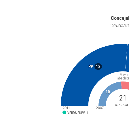
Conceja
100
%
ESCRU
12
PP
Mayor
absolut
10
21
CONCEJAL
2011
2007
VERDS-EUPV
1