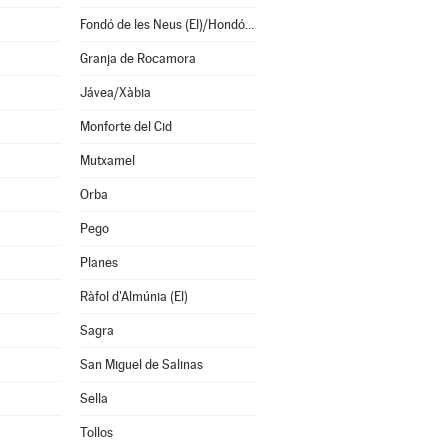
Fondó de les Neus (El)/Hondón de las Nieves
Granja de Rocamora
Jávea/Xàbia
Monforte del Cid
Mutxamel
Orba
Pego
Planes
Ràfol d'Almúnia (El)
Sagra
San Miguel de Salinas
Sella
Tollos