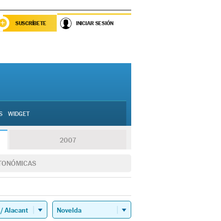
SUSCRÍBETE
INICIAR SESIÓN
S
WIDGET
2007
TONÓMICAS