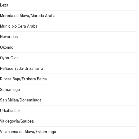
Leza
Moreda de Álava/Moreda Araba
Municipio Cera Araba
Navaridas
Okondo
Oyón-Oion
Peñacerrada-Urizaharra
Ribera Baja/Erribera Beitia
Samaniego
San Millán/Donemiliaga
Urkabustaiz
Valdegovía/Gaubea
Villabuena de Álava/Eskuernaga