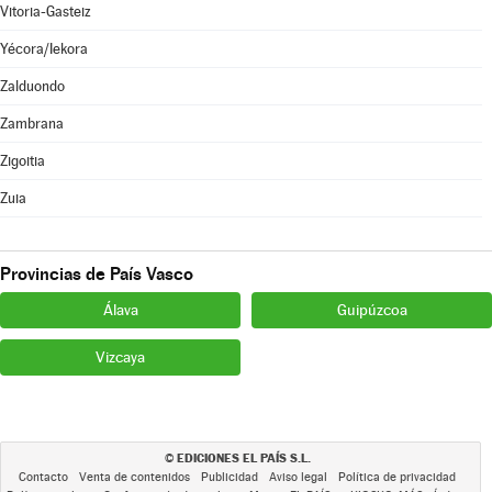
Vitoria-Gasteiz
Yécora/Iekora
Zalduondo
Zambrana
Zigoitia
Zuia
Provincias de País Vasco
Álava
Guipúzcoa
Vizcaya
EDICIONES EL PAÍS S.L.
©
Contacto
Venta de contenidos
Publicidad
Aviso legal
Política de privacidad