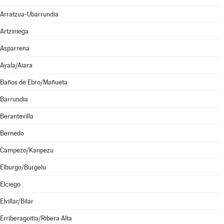
Arratzua-Ubarrundia
Artziniega
Asparrena
Ayala/Aiara
Baños de Ebro/Mañueta
Barrundia
Berantevilla
Bernedo
Campezo/Kanpezu
Elburgo/Burgelu
Elciego
Elvillar/Bilar
Erriberagoitia/Ribera Alta