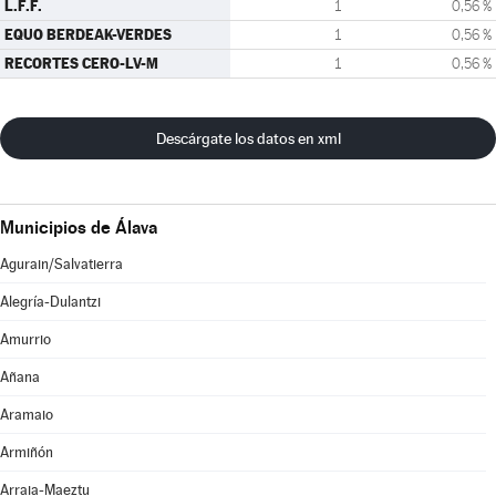
L.F.F.
1
0,56 %
EQUO BERDEAK-VERDES
1
0,56 %
RECORTES CERO-LV-M
1
0,56 %
Descárgate los datos en xml
Municipios de Álava
Agurain/Salvatierra
Alegría-Dulantzi
Amurrio
Añana
Aramaio
Armiñón
Arraia-Maeztu