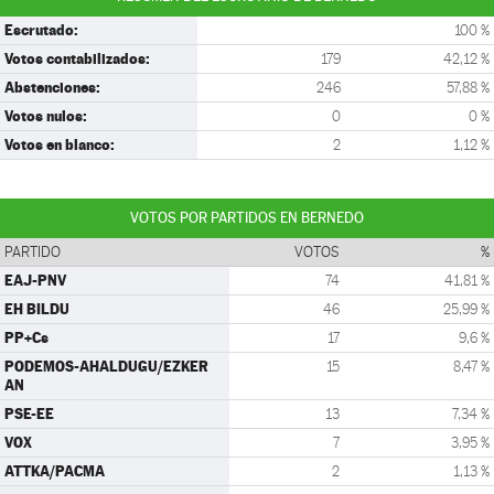
Escrutado:
100 %
Votos contabilizados:
179
42,12 %
Abstenciones:
246
57,88 %
Votos nulos:
0
0 %
Votos en blanco:
2
1,12 %
VOTOS POR PARTIDOS EN BERNEDO
PARTIDO
VOTOS
%
EAJ-PNV
74
41,81 %
EH BILDU
46
25,99 %
PP+Cs
17
9,6 %
PODEMOS-AHALDUGU/EZKER
15
8,47 %
AN
PSE-EE
13
7,34 %
VOX
7
3,95 %
ATTKA/PACMA
2
1,13 %