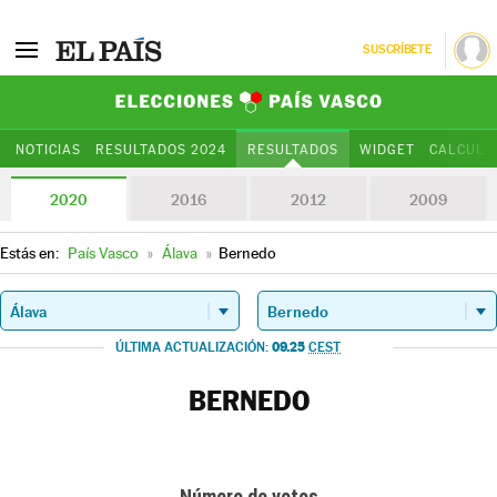
SUSCRÍBETE
Elecciones Paí
NOTICIAS
RESULTADOS 2024
RESULTADOS
WIDGET
CALCULA
2020
2016
2012
2009
Estás en:
País Vasco
»
Álava
»
Bernedo
09.25
ÚLTIMA ACTUALIZACIÓN:
CEST
BERNEDO
Número de votos