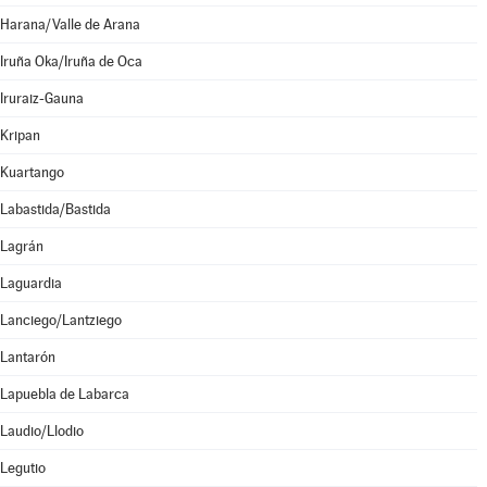
Harana/Valle de Arana
Iruña Oka/Iruña de Oca
Iruraiz-Gauna
Kripan
Kuartango
Labastida/Bastida
Lagrán
Laguardia
Lanciego/Lantziego
Lantarón
Lapuebla de Labarca
Laudio/Llodio
Legutio