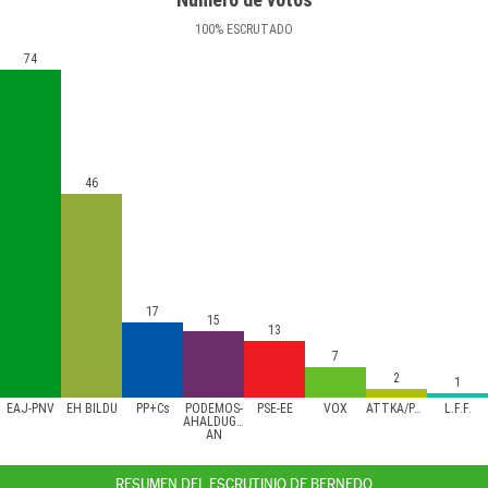
100
%
ESCRUTADO
74
46
17
15
13
7
2
1
EAJ-PNV
EH BILDU
PP+Cs
PODEMOS-
PSE-EE
VOX
ATTKA/PACMA
L.F.F.
AHALDUGU/EZKER
AN
RESUMEN DEL ESCRUTINIO DE BERNEDO