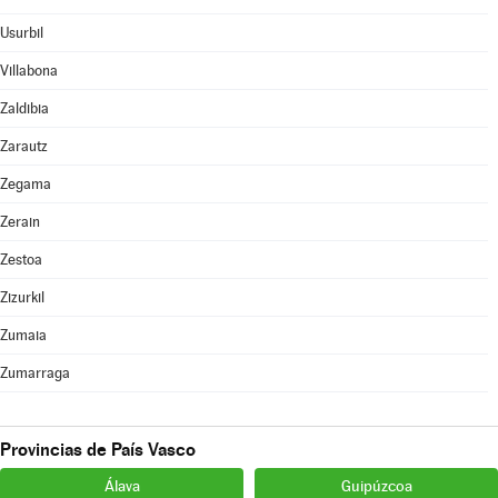
Usurbil
Villabona
Zaldibia
Zarautz
Zegama
Zerain
Zestoa
Zizurkil
Zumaia
Zumarraga
Provincias de País Vasco
Álava
Guipúzcoa