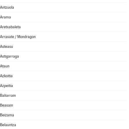
Antzuola
Arama
Aretxabaleta
Arrasate / Mondragon
Asteasu
Astigarraga
Ataun
Azkoitia
Azpeitia
Baliarrain
Beasain
Beizama
Belauntza