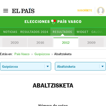
SUSCRÍBETE
Elecciones Paí
NOTICIAS
RESULTADOS 2024
RESULTADOS
WIDGET
CALCULA
2020
2016
2012
2009
Estás en:
País Vasco
»
Guipúzcoa
»
Abaltzisketa
ABALTZISKETA
Número de votos