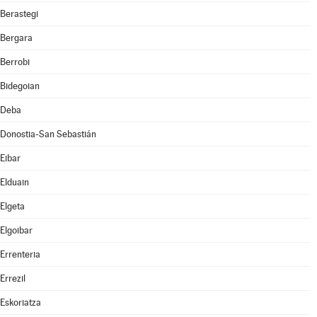
Berastegi
Bergara
Berrobi
Bidegoian
Deba
Donostia-San Sebastián
Eibar
Elduain
Elgeta
Elgoibar
Errenteria
Errezil
Eskoriatza