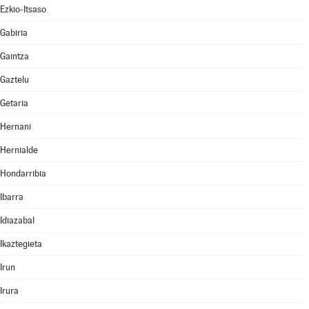
Ezkio-Itsaso
Gabiria
Gaintza
Gaztelu
Getaria
Hernani
Hernialde
Hondarribia
Ibarra
Idiazabal
Ikaztegieta
Irun
Irura