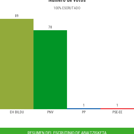
100
%
ESCRUTADO
89
78
1
1
EH BILDU
PNV
PP
PSE-EE
RESUMEN DEL ESCRUTINIO DE ABALTZISKETA