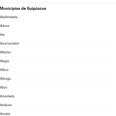
Municipios de Guipúzcoa
Abaltzisketa
Aduna
Aia
Aizarnazabal
Albiztur
Alegia
Alkiza
Altzaga
Altzo
Amezketa
Andoain
Anoeta