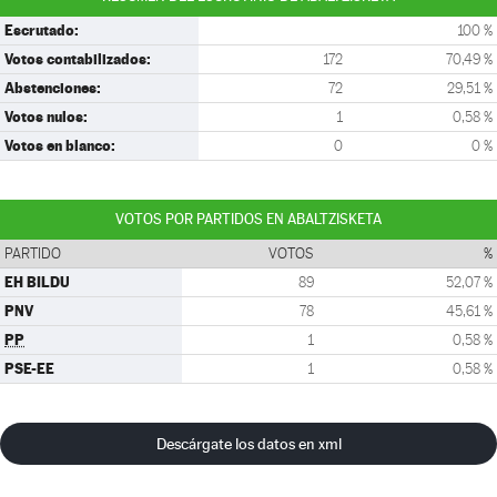
Escrutado:
100 %
Votos contabilizados:
172
70,49 %
Abstenciones:
72
29,51 %
Votos nulos:
1
0,58 %
Votos en blanco:
0
0 %
VOTOS POR PARTIDOS EN ABALTZISKETA
PARTIDO
VOTOS
%
EH BILDU
89
52,07 %
PNV
78
45,61 %
PP
1
0,58 %
PSE-EE
1
0,58 %
Descárgate los datos en xml