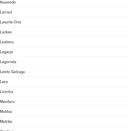
Itsasondo
Larraul
Lasarte-Oria
Lazkao
Leaburu
Legazpi
Legorreta
Leintz-Gatzaga
Lezo
Lizartza
Mendaro
Mutiloa
Mutriku