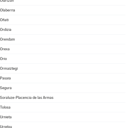
Oiartzun
Olaberria
Oñati
Ordizia
Orendain
Orexa
Orio
Ormaiztegi
Pasaia
Segura
Soraluze-Placencia de las Armas
Tolosa
Urnieta
Urretxu