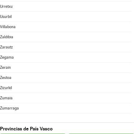
Urretxu
Usurbil
Villabona
Zaldibia
Zarautz
Zegama
Zerain
Zestoa
Zizurkil
Zumaia
Zumarraga
Provincias de País Vasco