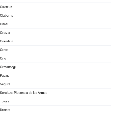
Oiartzun
Olaberria
Oñati
Ordizia
Orendain
Orexa
Orio
Ormaiztegi
Pasaia
Segura
Soraluze-Placencia de las Armas
Tolosa
Urnieta