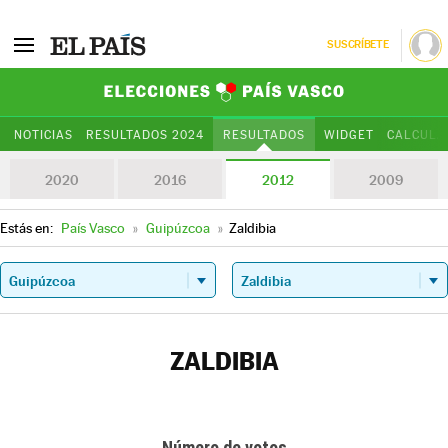
SUSCRÍBETE
Elecciones Paí
NOTICIAS
RESULTADOS 2024
RESULTADOS
WIDGET
CALCULA
2020
2016
2012
2009
Estás en:
País Vasco
»
Guipúzcoa
»
Zaldibia
ZALDIBIA
Número de votos