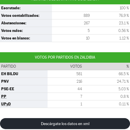
Escrutado:
100 %
Votos contabilizados:
889
76,9 %
Abstenciones:
267
23,1 %
Votos nulos:
5
0,56 %
Votos en blanco:
10
1,12 %
VOTOS POR PARTIDOS EN ZALDIBIA
PARTIDO
VOTOS
%
EH BILDU
581
66,5 %
PNV
216
24,71 %
PSE-EE
44
5,03 %
PP
7
0,8 %
UPyD
1
0,11 %
Descárgate los datos en xml