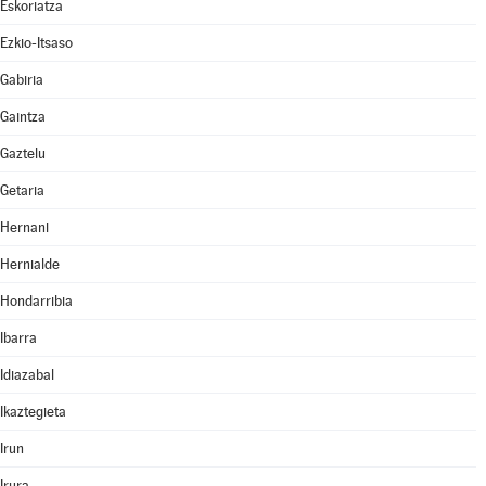
Eskoriatza
Ezkio-Itsaso
Gabiria
Gaintza
Gaztelu
Getaria
Hernani
Hernialde
Hondarribia
Ibarra
Idiazabal
Ikaztegieta
Irun
Irura