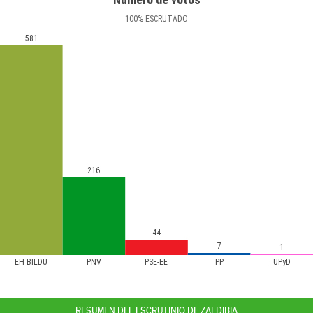
100
%
ESCRUTADO
581
216
44
7
1
EH BILDU
PNV
PSE-EE
PP
UPyD
RESUMEN DEL ESCRUTINIO DE ZALDIBIA