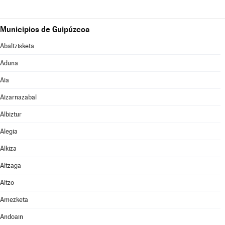
Municipios de Guipúzcoa
Abaltzisketa
Aduna
Aia
Aizarnazabal
Albiztur
Alegia
Alkiza
Altzaga
Altzo
Amezketa
Andoain