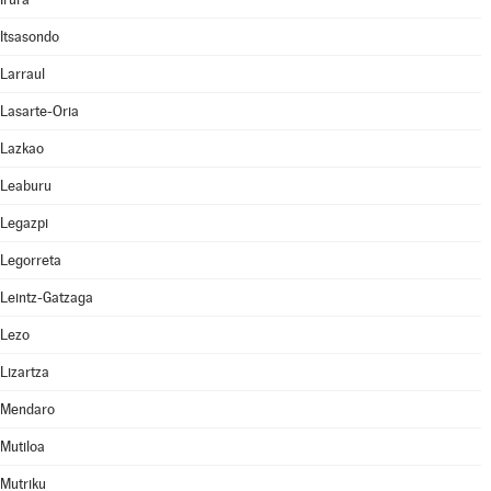
Itsasondo
Larraul
Lasarte-Oria
Lazkao
Leaburu
Legazpi
Legorreta
Leintz-Gatzaga
Lezo
Lizartza
Mendaro
Mutiloa
Mutriku