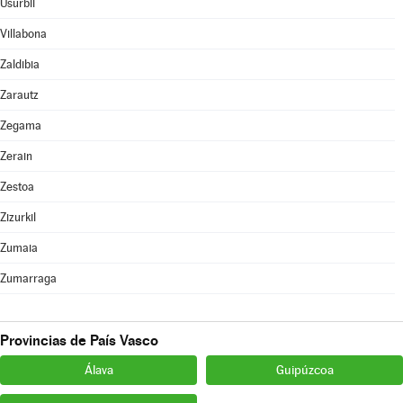
Usurbil
Villabona
Zaldibia
Zarautz
Zegama
Zerain
Zestoa
Zizurkil
Zumaia
Zumarraga
Provincias de País Vasco
Álava
Guipúzcoa