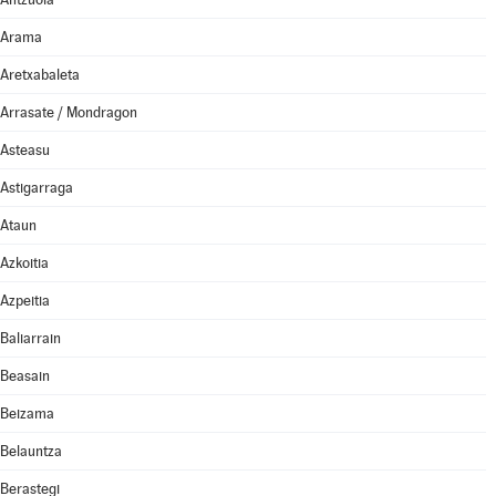
Arama
Aretxabaleta
Arrasate / Mondragon
Asteasu
Astigarraga
Ataun
Azkoitia
Azpeitia
Baliarrain
Beasain
Beizama
Belauntza
Berastegi