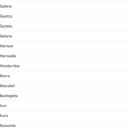
Gabiria
Gaintza
Gaztelu
Getaria
Hernani
Hernialde
Hondarribia
Ibarra
Idiazabal
Ikaztegieta
Irun
Irura
Itsasondo