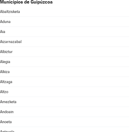
Municipios de Guipúzcoa
Abaltzisketa
Aduna
Aia
Aizarnazabal
Albiztur
Alegia
Alkiza
Altzaga
Altzo
Amezketa
Andoain
Anoeta
Antzuola