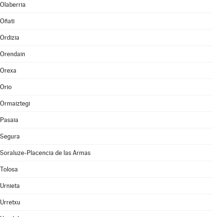
Olaberria
Oñati
Ordizia
Orendain
Orexa
Orio
Ormaiztegi
Pasaia
Segura
Soraluze-Placencia de las Armas
Tolosa
Urnieta
Urretxu