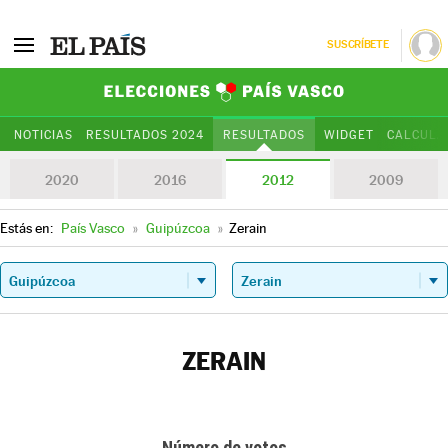
SUSCRÍBETE
Elecciones Paí
NOTICIAS
RESULTADOS 2024
RESULTADOS
WIDGET
CALCULA
2020
2016
2012
2009
Estás en:
País Vasco
»
Guipúzcoa
»
Zerain
ZERAIN
Número de votos