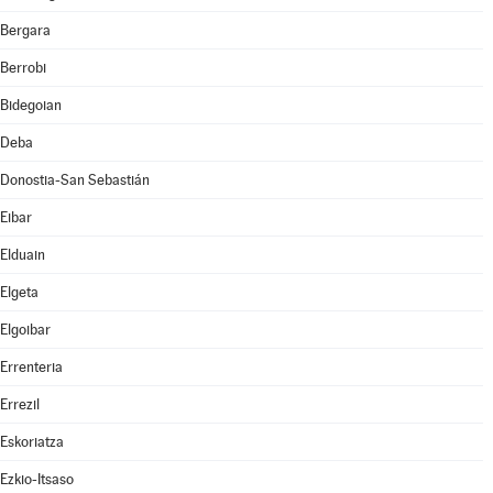
Bergara
Berrobi
Bidegoian
Deba
Donostia-San Sebastián
Eibar
Elduain
Elgeta
Elgoibar
Errenteria
Errezil
Eskoriatza
Ezkio-Itsaso