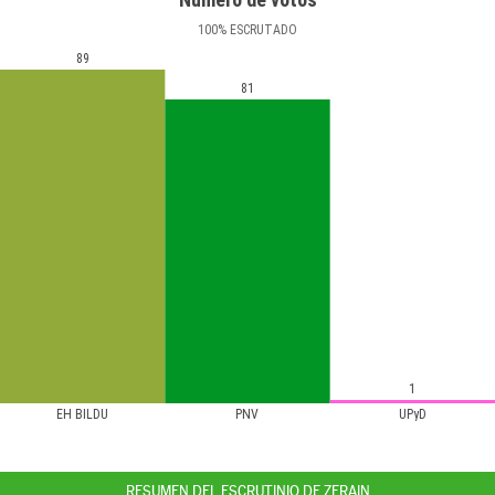
100
%
ESCRUTADO
89
81
1
EH BILDU
PNV
UPyD
RESUMEN DEL ESCRUTINIO DE ZERAIN