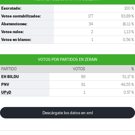
Escrutado:
100 %
Votos contabilizados:
177
83,89 %
Abstenciones:
34
16,11 %
Votos nulos:
2
1,13 %
Votos en blanco:
1
0,56 %
VOTOS POR PARTIDOS EN ZERAIN
PARTIDO
VOTOS
%
EH BILDU
89
51,17 %
PNV
81
46,55 %
UPyD
1
0,57 %
Descárgate los datos en xml