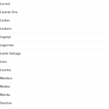
Larraul
Lasarte-Oria
Lazkao
Leaburu
Legazpi
Legorreta
Leintz-Gatzaga
Lezo
Lizartza
Mendaro
Mutiloa
Mutriku
Oiartzun