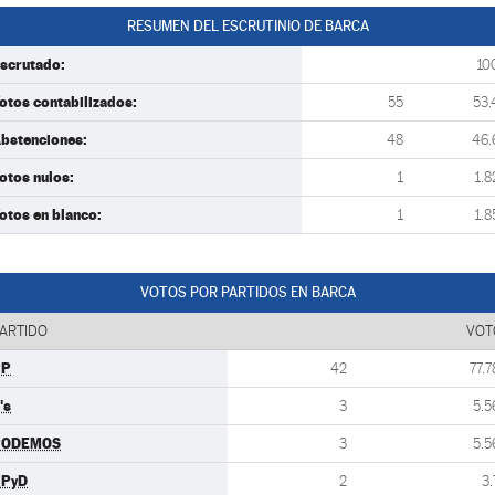
RESUMEN DEL ESCRUTINIO DE BARCA
scrutado:
10
otos contabilizados:
55
53.
bstenciones:
48
46.
otos nulos:
1
1.8
otos en blanco:
1
1.8
VOTOS POR PARTIDOS EN BARCA
ARTIDO
VOT
PP
42
77.7
's
3
5.5
PODEMOS
3
5.5
UPyD
2
3.