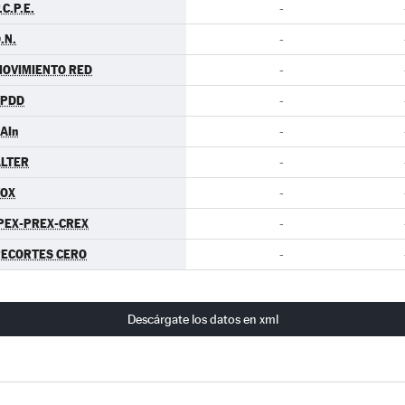
.C.P.E.
-
.N.
-
OVIMIENTO RED
-
EPDD
-
AIn
-
LTER
-
VOX
-
PEX-PREX-CREX
-
ECORTES CERO
-
Descárgate los datos en xml