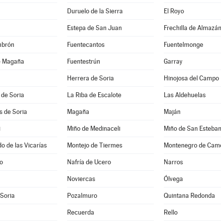
Duruelo de la Sierra
El Royo
Estepa de San Juan
Frechilla de Almazá
mbrón
Fuentecantos
Fuentelmonge
e Magaña
Fuentestrún
Garray
Herrera de Soria
Hinojosa del Campo
 de Soria
La Riba de Escalote
Las Aldehuelas
es de Soria
Magaña
Maján
i
Miño de Medinaceli
Miño de San Esteba
 de las Vicarías
Montejo de Tiermes
Montenegro de Cam
jo
Nafría de Ucero
Narros
Noviercas
Ólvega
 Soria
Pozalmuro
Quintana Redonda
Recuerda
Rello