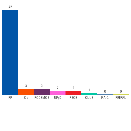
42
3
3
2
2
1
0
0
PP
C's
PODEMOS
UPyD
PSOE
CILUS
F.A.C.
PREPAL