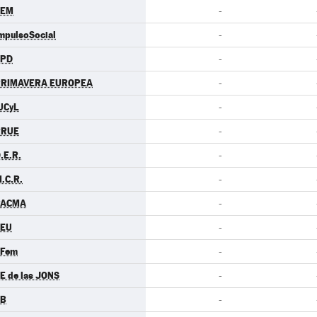
LEM
-
mpulsoSocial
-
LPD
-
PRIMAVERA EUROPEA
-
UCyL
-
RRUE
-
.E.R.
-
.C.R.
-
PACMA
-
CEU
-
.Fem
-
E de las JONS
-
EB
-