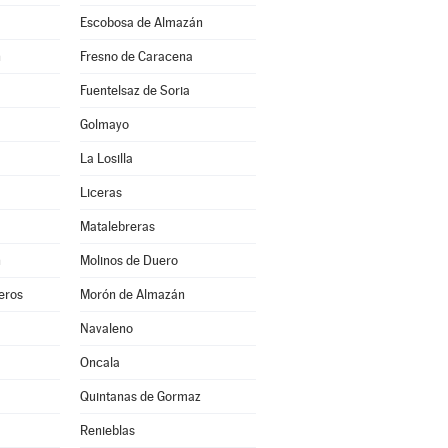
Escobosa de Almazán
n
Fresno de Caracena
Fuentelsaz de Soria
Golmayo
La Losilla
Liceras
Matalebreras
n
Molinos de Duero
eros
Morón de Almazán
Navaleno
Oncala
Quintanas de Gormaz
Renieblas