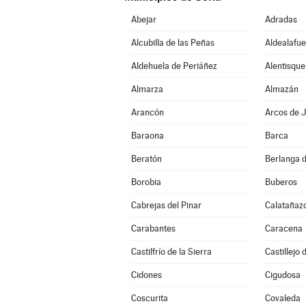
Abejar
Adradas
Alcubilla de las Peñas
Aldealafue
Aldehuela de Periáñez
Alentisque
Almarza
Almazán
Arancón
Arcos de J
Baraona
Barca
Beratón
Berlanga 
Borobia
Buberos
Cabrejas del Pinar
Calatañaz
Carabantes
Caracena
Castilfrío de la Sierra
Castillejo
Cidones
Cigudosa
Coscurita
Covaleda