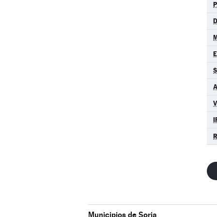
P
D
M
S
A
I
R
Municipios de Soria