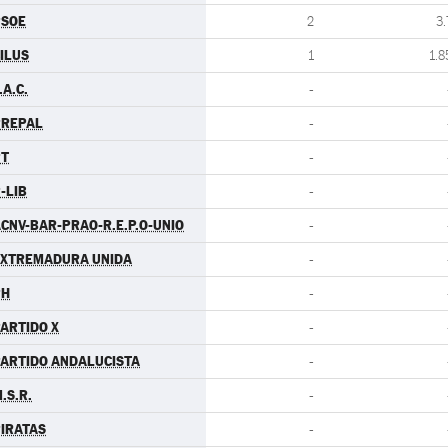
PSOE
2
3.
ILUS
1
1.8
.A.C.
-
PREPAL
-
PT
-
-LIB
-
CNV-BAR-PRAO-R.E.P.O-UNIO
-
EXTREMADURA UNIDA
-
PH
-
ARTIDO X
-
ARTIDO ANDALUCISTA
-
.S.R.
-
IRATAS
-