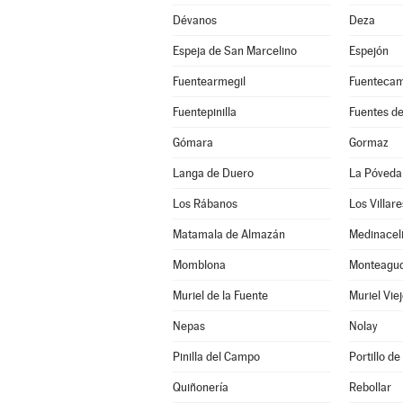
Dévanos
Deza
Espeja de San Marcelino
Espejón
Fuentearmegil
Fuenteca
Fuentepinilla
Fuentes d
Gómara
Gormaz
Langa de Duero
La Póveda
Los Rábanos
Los Villar
Matamala de Almazán
Medinacel
Momblona
Monteagudo
Muriel de la Fuente
Muriel Vie
Nepas
Nolay
Pinilla del Campo
Portillo de
Quiñonería
Rebollar