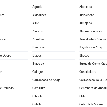
Ágreda
Alconaba
nte
Aldealices
Aldealpozo
Aliud
Almajano
Almazul
Almenar de Soria
alón
Arenillas
Arévalo de la Sierra
Barcones
Bayubas de Abajo
de Duero
Blacos
Bliecos
Buitrago
or
Caltojar
Candilichera
Carrascosa de Abajo
Carrascosa de la Sie
 de Robledo
Castilruiz
Centenera de Andal
Cihuela
Ciria
Cubilla
Cubo de la Solana