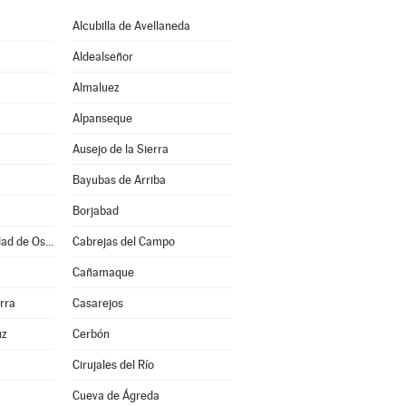
Alcubilla de Avellaneda
Aldealseñor
Almaluez
Alpanseque
Ausejo de la Sierra
Bayubas de Arriba
Borjabad
Burgo de Osma-Ciudad de Osma
Cabrejas del Campo
Cañamaque
rra
Casarejos
uz
Cerbón
Cirujales del Río
Cueva de Ágreda