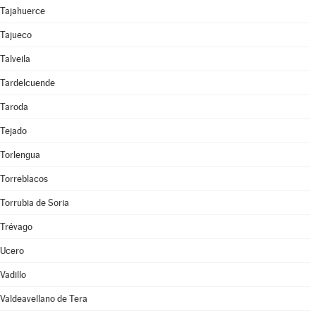
Tajahuerce
Tajueco
Talveila
Tardelcuende
Taroda
Tejado
Torlengua
Torreblacos
Torrubia de Soria
Trévago
Ucero
Vadillo
Valdeavellano de Tera