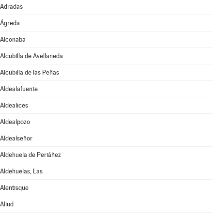
Adradas
Ágreda
Alconaba
Alcubilla de Avellaneda
Alcubilla de las Peñas
Aldealafuente
Aldealices
Aldealpozo
Aldealseñor
Aldehuela de Periáñez
Aldehuelas, Las
Alentisque
Aliud