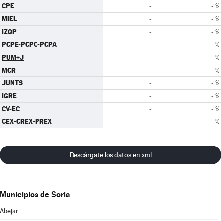
CPE
-
- %
MIEL
-
- %
IZQP
-
- %
PCPE-PCPC-PCPA
-
- %
PUM+J
-
- %
MCR
-
- %
JUNTS
-
- %
IGRE
-
- %
CV-EC
-
- %
CEX-CREX-PREX
-
- %
Descárgate los datos en xml
Municipios de Soria
Abejar