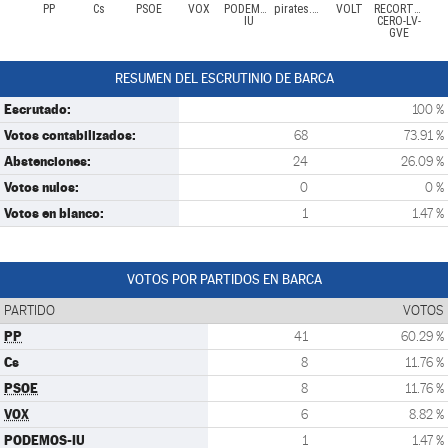
PP
Cs
PSOE
VOX
PODEMOS-
pirates.cat/ep
VOLT
RECORTES
IU
CERO-LV-
GVE
RESUMEN DEL ESCRUTINIO DE BARCA
Escrutado:
100 %
Votos contabilizados:
68
73.91 %
Abstenciones:
24
26.09 %
Votos nulos:
0
0 %
Votos en blanco:
1
1.47 %
VOTOS POR PARTIDOS EN BARCA
PARTIDO
VOTOS
PP
41
60.29 %
Cs
8
11.76 %
PSOE
8
11.76 %
VOX
6
8.82 %
PODEMOS-IU
1
1.47 %