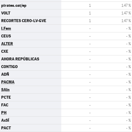
pirates.cat/ep
1
1.47 %
VOLT
1
1.47 %
RECORTES CERO-LV-GVE
1
1.47 %
I.Fem
-
- %
CEUS
-
- %
ALTER
-
- %
CXE
-
- %
AHORA REPÚBLICAS
-
- %
CONTIGO
-
- %
ADÑ
-
- %
PACMA
-
- %
SAIn
-
- %
PCTE
-
- %
FAC
-
- %
PH
-
- %
AxSÍ
-
- %
PACT
-
- %