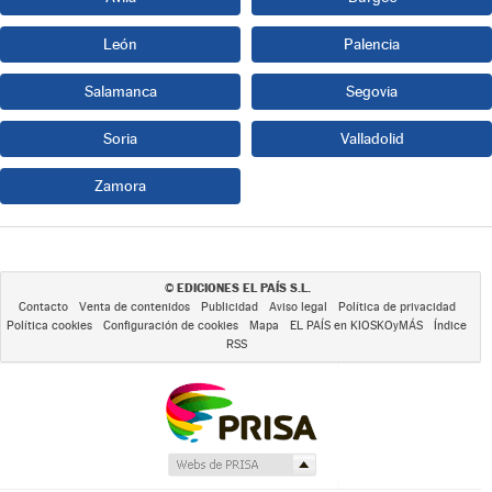
León
Palencia
Salamanca
Segovia
Soria
Valladolid
Zamora
EDICIONES EL PAÍS S.L.
©
Contacto
Venta de contenidos
Publicidad
Aviso legal
Política de privacidad
Política cookies
Configuración de cookies
Mapa
EL PAÍS en KIOSKOyMÁS
Índice
RSS