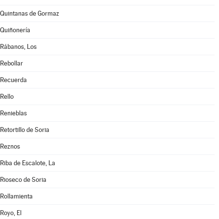
Quintanas de Gormaz
Quiñonería
Rábanos, Los
Rebollar
Recuerda
Rello
Renieblas
Retortillo de Soria
Reznos
Riba de Escalote, La
Rioseco de Soria
Rollamienta
Royo, El