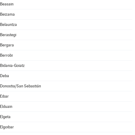
Beasain
Beizama
Belauntza
Berastegi
Bergara
Berrobi
Bidania-Goiatz
Deba
Donostia/San Sebastián
Eibar
Elduain
Elgeta
Elgoibar