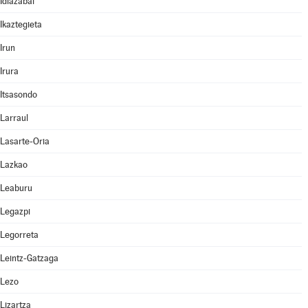
Idiazabal
Ikaztegieta
Irun
Irura
Itsasondo
Larraul
Lasarte-Oria
Lazkao
Leaburu
Legazpi
Legorreta
Leintz-Gatzaga
Lezo
Lizartza