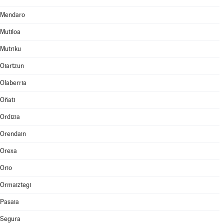
Mendaro
Mutiloa
Mutriku
Oiartzun
Olaberria
Oñati
Ordizia
Orendain
Orexa
Orio
Ormaiztegi
Pasaia
Segura