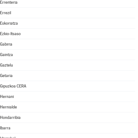
Errenteria
Errezil
Eskoriatza
Ezkio-Itsaso
Gabiria
Gaintza
Gaztelu
Getaria
Gipuzkoa CERA
Hernani
Hernialde
Hondarribia
Ibarra