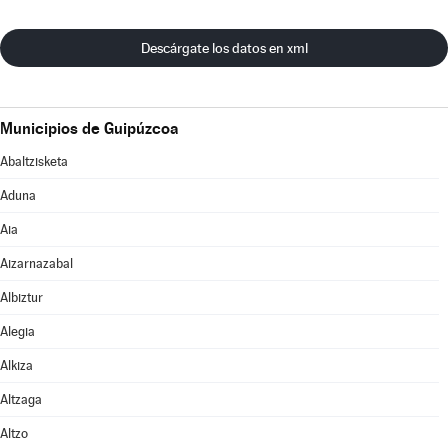
Descárgate los datos en xml
Municipios de Guipúzcoa
Abaltzisketa
Aduna
Aia
Aizarnazabal
Albiztur
Alegia
Alkiza
Altzaga
Altzo