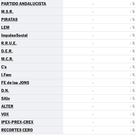
PARTIDO ANDALUCISTA
-
- %
M.S.R.
-
- %
PIRATAS
-
- %
LEM
-
- %
ImpulsoSocial
-
- %
R.R.U.E.
-
- %
D.E.R.
-
- %
M.C.R.
-
- %
C's
-
- %
I.Fem
-
- %
FE de las JONS
-
- %
D.N.
-
- %
SAIn
-
- %
ALTER
-
- %
VOX
-
- %
IPEX-PREX-CREX
-
- %
RECORTES CERO
-
- %