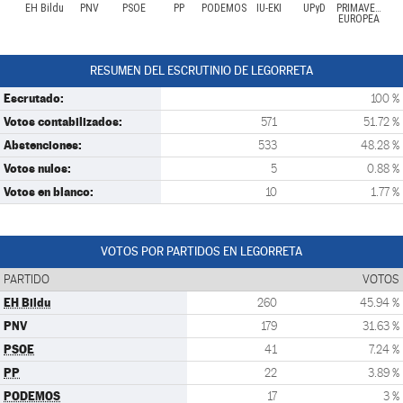
EH Bildu
PNV
PSOE
PP
PODEMOS
IU-EKI
UPyD
PRIMAVERA
EUROPEA
RESUMEN DEL ESCRUTINIO DE LEGORRETA
Escrutado:
100 %
Votos contabilizados:
571
51.72 %
Abstenciones:
533
48.28 %
Votos nulos:
5
0.88 %
Votos en blanco:
10
1.77 %
VOTOS POR PARTIDOS EN LEGORRETA
PARTIDO
VOTOS
EH Bildu
260
45.94 %
PNV
179
31.63 %
PSOE
41
7.24 %
PP
22
3.89 %
PODEMOS
17
3 %