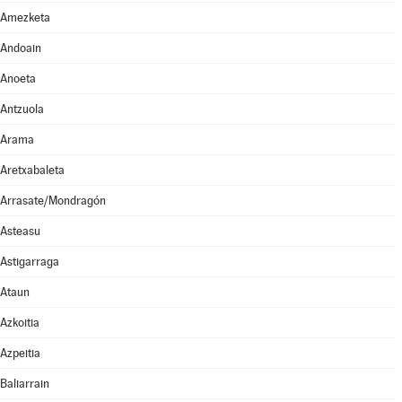
Amezketa
Andoain
Anoeta
Antzuola
Arama
Aretxabaleta
Arrasate/Mondragón
Asteasu
Astigarraga
Ataun
Azkoitia
Azpeitia
Baliarrain