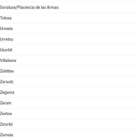
Soraluze/Placencia de las Armas
Tolosa
Urnieta
Urretxu
Usurbil
Villabona
Zaldibia
Zarautz
Zegama
Zerain
Zestoa
Zizurkil
Zumaia