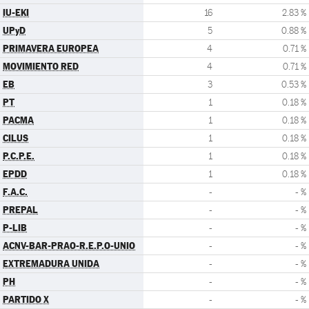
IU-EKI
16
2.83 %
UPyD
5
0.88 %
PRIMAVERA EUROPEA
4
0.71 %
MOVIMIENTO RED
4
0.71 %
EB
3
0.53 %
PT
1
0.18 %
PACMA
1
0.18 %
CILUS
1
0.18 %
P.C.P.E.
1
0.18 %
EPDD
1
0.18 %
F.A.C.
-
- %
PREPAL
-
- %
P-LIB
-
- %
ACNV-BAR-PRAO-R.E.P.O-UNIO
-
- %
EXTREMADURA UNIDA
-
- %
PH
-
- %
PARTIDO X
-
- %