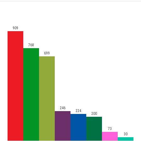
909
768
699
246
224
200
73
30