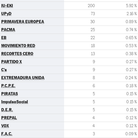
IU-EKI
200
5.92 %
UPyD
73
2.16 %
PRIMAVERA EUROPEA
30
0.89 %
PACMA
25
0.74 %
EB
22
0.65 %
MOVIMIENTO RED
18
0.53 %
RECORTES CERO
13
0.38 %
PARTIDO X
9
0.27 %
C's
9
0.27 %
EXTREMADURA UNIDA
8
0.24 %
P.C.P.E.
6
0.18 %
PIRATAS
5
0.15 %
ImpulsoSocial
5
0.15 %
D.E.R.
5
0.15 %
PREPAL
4
0.12 %
VOX
4
0.12 %
F.A.C.
3
0.09 %