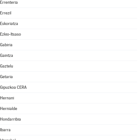
Errenteria
Errezil
Eskoriatza
Ezkio-Itsaso
Gabiria
Gaintza
Gaztelu
Getaria
Gipuzkoa CERA
Hernani
Hernialde
Hondarribia
Ibarra