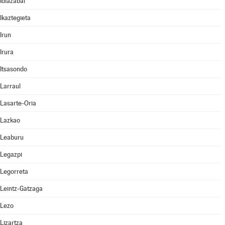
Idiazabal
Ikaztegieta
Irun
Irura
Itsasondo
Larraul
Lasarte-Oria
Lazkao
Leaburu
Legazpi
Legorreta
Leintz-Gatzaga
Lezo
Lizartza