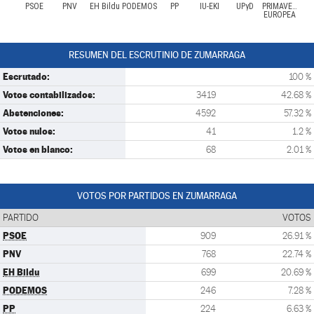
PSOE
PNV
EH Bildu
PODEMOS
PP
IU-EKI
UPyD
PRIMAVERA
EUROPEA
RESUMEN DEL ESCRUTINIO DE ZUMARRAGA
Escrutado:
100 %
Votos contabilizados:
3419
42.68 %
Abstenciones:
4592
57.32 %
Votos nulos:
41
1.2 %
Votos en blanco:
68
2.01 %
VOTOS POR PARTIDOS EN ZUMARRAGA
PARTIDO
VOTOS
PSOE
909
26.91 %
PNV
768
22.74 %
EH Bildu
699
20.69 %
PODEMOS
246
7.28 %
PP
224
6.63 %