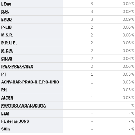
I.Fem
3
0.09 %
D.N.
3
0.09 %
EPDD
3
0.09 %
P-LIB
2
0.06 %
M.S.R.
2
0.06 %
R.R.U.E.
2
0.06 %
M.C.R.
2
0.06 %
CILUS
2
0.06 %
IPEX-PREX-CREX
2
0.06 %
PT
1
0.03 %
ACNV-BAR-PRAO-R.E.P.O-UNIO
1
0.03 %
PH
1
0.03 %
ALTER
1
0.03 %
PARTIDO ANDALUCISTA
-
- %
LEM
-
- %
FE de las JONS
-
- %
SAIn
-
- %