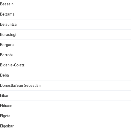
Beasain
Beizama
Belauntza
Berastegi
Bergara
Berrobi
Bidania-Goiatz
Deba
Donostia/San Sebastián
Eibar
Elduain
Elgeta
Elgoibar