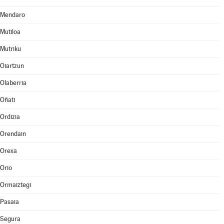
Mendaro
Mutiloa
Mutriku
Oiartzun
Olaberria
Oñati
Ordizia
Orendain
Orexa
Orio
Ormaiztegi
Pasaia
Segura