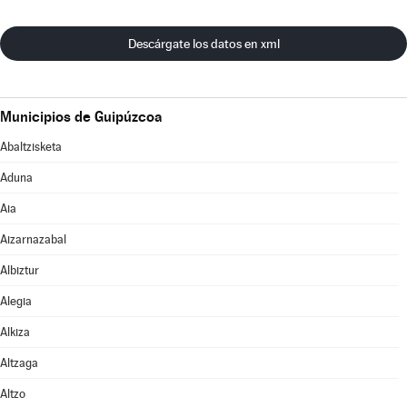
Descárgate los datos en xml
Municipios de Guipúzcoa
Abaltzisketa
Aduna
Aia
Aizarnazabal
Albiztur
Alegia
Alkiza
Altzaga
Altzo