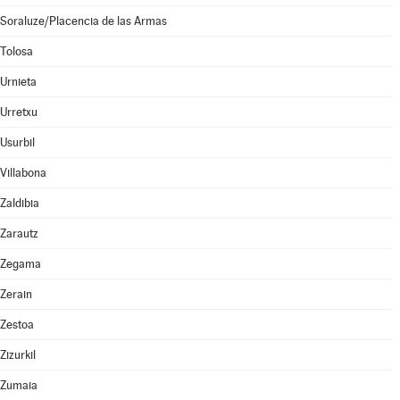
Soraluze/Placencia de las Armas
Tolosa
Urnieta
Urretxu
Usurbil
Villabona
Zaldibia
Zarautz
Zegama
Zerain
Zestoa
Zizurkil
Zumaia