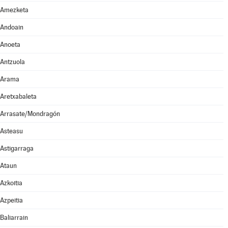
Amezketa
Andoain
Anoeta
Antzuola
Arama
Aretxabaleta
Arrasate/Mondragón
Asteasu
Astigarraga
Ataun
Azkoitia
Azpeitia
Baliarrain