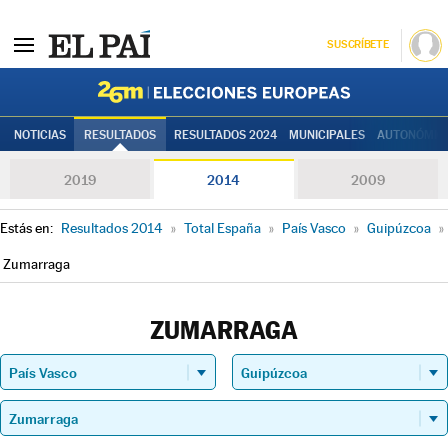
SUSCRÍBETE
Elecciones
NOTICIAS
RESULTADOS
RESULTADOS 2024
MUNICIPALES
AUTONÓMIC
2019
2014
2009
Estás en:
Resultados 2014
»
Total España
»
País Vasco
»
Guipúzcoa
»
Zumarraga
ZUMARRAGA