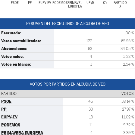
PSOE
PP
EUPV-EV
PODEMOS
PRIMAVERA
UPyD
C's
PARTIDO
EUROPEA
X
RESUMEN DEL ESCRUTINIO DE ALCUDIA DE VEO
Escrutado:
100 %
Votos contabilizados:
122
65.95 %
Abstenciones:
63
34.05 %
Votos nulos:
4
3.28 %
Votos en blanco:
3
2.54 %
VOTOS POR PARTIDOS EN ALCUDIA DE VEO
PARTIDO
VOTOS
PSOE
45
38.14 %
PP
33
27.97 %
EUPV-EV
13
11.02 %
PODEMOS
11
9.32 %
PRIMAVERA EUROPEA
4
3.39 %