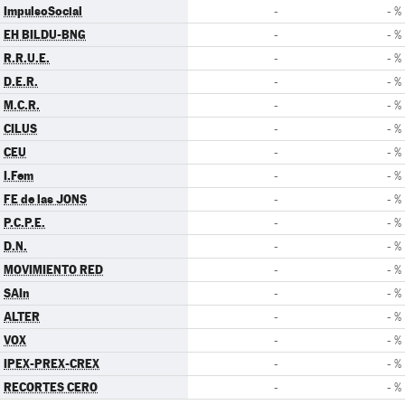
ImpulsoSocial
-
- %
EH BILDU-BNG
-
- %
R.R.U.E.
-
- %
D.E.R.
-
- %
M.C.R.
-
- %
CILUS
-
- %
CEU
-
- %
I.Fem
-
- %
FE de las JONS
-
- %
P.C.P.E.
-
- %
D.N.
-
- %
MOVIMIENTO RED
-
- %
SAIn
-
- %
ALTER
-
- %
VOX
-
- %
IPEX-PREX-CREX
-
- %
RECORTES CERO
-
- %