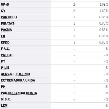
UPyD
2
1.69 %
C's
2
1.69 %
PARTIDO X
1
0.85 %
PIRATAS
1
0.85 %
PACMA
1
0.85 %
EB
1
0.85 %
EPDD
1
0.85 %
F.A.C.
-
- %
PREPAL
-
- %
PT
-
- %
P-LIB
-
- %
ACNV-R.E.P.O-UNIO
-
- %
EXTREMADURA UNIDA
-
- %
PH
-
- %
PARTIDO ANDALUCISTA
-
- %
M.S.R.
-
- %
LEM
-
- %