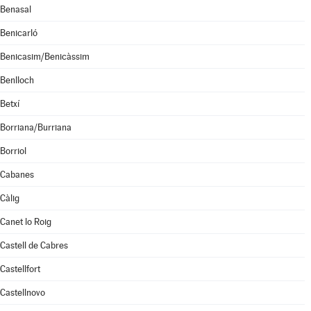
Benasal
Benicarló
Benicasim/Benicàssim
Benlloch
Betxí
Borriana/Burriana
Borriol
Cabanes
Càlig
Canet lo Roig
Castell de Cabres
Castellfort
Castellnovo