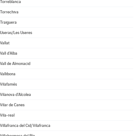
Torreblanca
Torrechiva
Traiguera
Useras/Les Useres
Vallat
Vall d'Alba
Vall de Almonacid
Vallibona
Vilafamés
Vilanova d'Alcolea
Vilar de Canes
Vila-real
Villafranca del Cid/Vilafranca
Villahermosa del Río