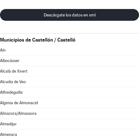
Descárgate los datos en xml
Municipios de Castellón / Castelló
Aín
Albocàsser
Alcalà de Xivert
Alcudia de Veo
Alfondeguilla
Algimia de Almonacid
Almazora/Almassora
Almedíjar
Almenara