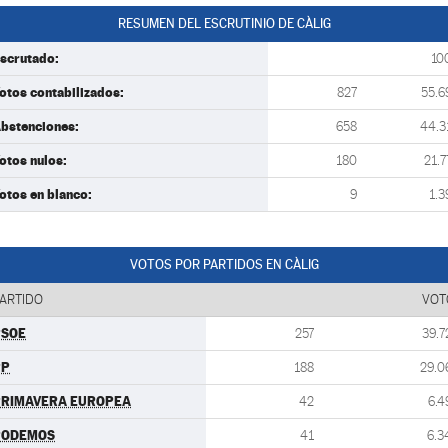
RESUMEN DEL ESCRUTINIO DE CÀLIG
scrutado:
10
otos contabilizados:
827
55.6
bstenciones:
658
44.3
otos nulos:
180
21.7
otos en blanco:
9
1.3
VOTOS POR PARTIDOS EN CÀLIG
ARTIDO
VOT
PSOE
257
39.7
PP
188
29.0
PRIMAVERA EUROPEA
42
6.4
PODEMOS
41
6.3