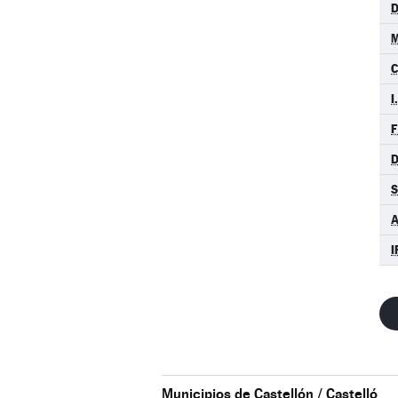
D
M
C
I
F
D
S
A
I
Municipios de Castellón / Castelló