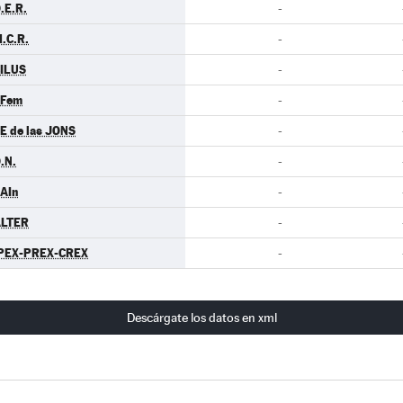
.E.R.
-
.C.R.
-
ILUS
-
.Fem
-
E de las JONS
-
.N.
-
AIn
-
LTER
-
PEX-PREX-CREX
-
Descárgate los datos en xml