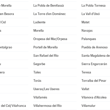
 Morella
La Pobla de Benifassà
La Pobla Tornesa
'en Besora
La Torre d'en Doménec
La Vall d'Uixó
 Cid
Ludiente
Matet
s
Morella
Navajas
Oropesa del Mar/Orpesa
Palanques
ontalgrao
Portell de Morella
Puebla de Arenoso
San Rafael del Río
Santa Magdalena de 
u
Segorbe
Sierra Engarcerán
era
Tales
Teresa
Torás
Torralba del Pinar
Useras/Les Useres
Vallat
Vilafamés
Vilanova d'Alcolea
a del Cid/Vilafranca
Villahermosa del Río
Villamalur