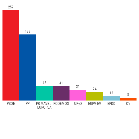
257
188
42
41
31
24
13
8
PSOE
PP
PRIMAVERA
PODEMOS
UPyD
EUPV-EV
EPDD
C's
EUROPEA