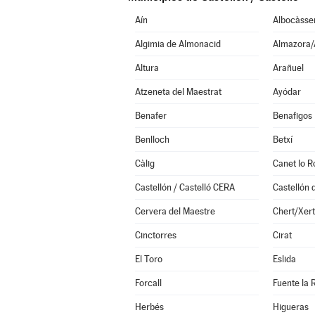
Aín
Albocàsse
Algimia de Almonacid
Almazora/
Altura
Arañuel
Atzeneta del Maestrat
Ayódar
Benafer
Benafigos
Benlloch
Betxí
Càlig
Canet lo R
Castellón / Castelló CERA
Cervera del Maestre
Chert/Xert
Cinctorres
Cirat
El Toro
Eslida
Forcall
Fuente la 
Herbés
Higueras