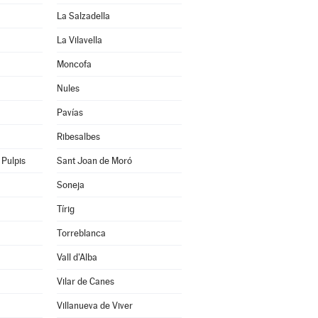
La Salzadella
La Vilavella
Moncofa
Nules
Pavías
Ribesalbes
Pulpis
Sant Joan de Moró
Soneja
Tírig
Torreblanca
Vall d'Alba
Vilar de Canes
Villanueva de Viver