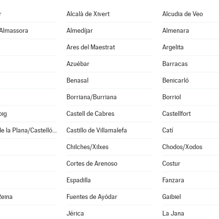
r
Alcalà de Xivert
Alcudia de Veo
Almassora
Almedíjar
Almenara
Ares del Maestrat
Argelita
Azuébar
Barracas
Benasal
Benicarló
Borriana/Burriana
Borriol
oig
Castell de Cabres
Castellfort
Castellón de la Plana/Castelló de la Plana
Castillo de Villamalefa
Catí
Chilches/Xilxes
Chodos/Xodos
Cortes de Arenoso
Costur
Espadilla
Fanzara
Reina
Fuentes de Ayódar
Gaibiel
Jérica
La Jana