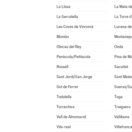
La Llosa
La Mata de
La Serratella
La Torre d
Les Coves de Vinromà
Lucena del
Montán
Montanejo
Olocau del Rey
Onda
Peníscola/Peñíscola
Pina de M
Rossell
Sacañet
Sant Jordi/San Jorge
Sant Mate
Sot de Ferrer
Sueras/Su
Todolella
Toga
Torrechiva
Traiguera
Vall de Almonacid
Vallibona
Vila-real
Villafranc