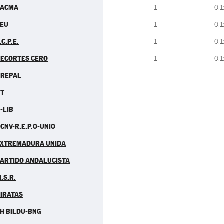
PACMA
1
0.1
CEU
1
0.1
.C.P.E.
1
0.1
ECORTES CERO
1
0.1
PREPAL
-
PT
-
-LIB
-
CNV-R.E.P.O-UNIO
-
EXTREMADURA UNIDA
-
ARTIDO ANDALUCISTA
-
.S.R.
-
IRATAS
-
H BILDU-BNG
-