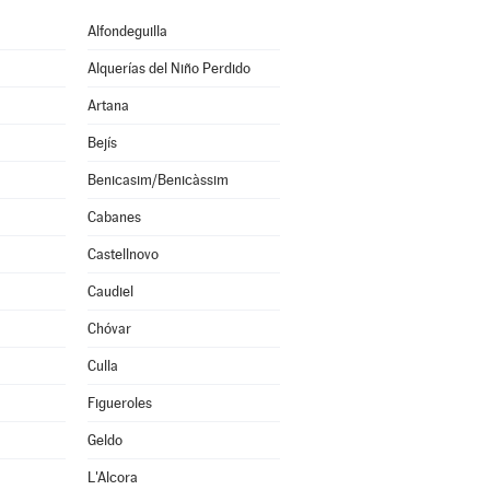
Alfondeguilla
Alquerías del Niño Perdido
Artana
Bejís
Benicasim/Benicàssim
Cabanes
Castellnovo
Caudiel
Chóvar
Culla
Figueroles
Geldo
L'Alcora