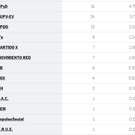
UPyD
31
4.7
UPV-EV
24
3.7
EPDD
13
2.0
's
8
1.2
ARTIDO X
7
1.0
OVIMIENTO RED
7
1.0
EB
6
0.9
VOX
4
0.6
PH
2
0.3
.A.C.
1
0.1
LEM
1
0.1
mpulsoSocial
1
0.1
.R.U.E.
1
0.1