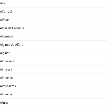
Alfarp
Alfarrasí
Alfauir
Algar de Palancia
Algemesí
Algimia de Alfara
Alginet
Almàssera
Almiserà
Almoines
Almussafes
Alpuente
Alzira