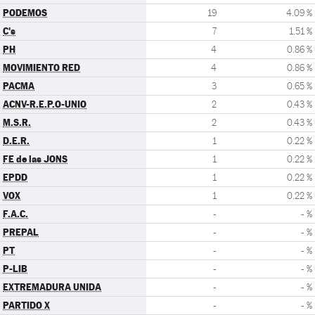
PODEMOS
19
4.09 %
C's
7
1.51 %
PH
4
0.86 %
MOVIMIENTO RED
4
0.86 %
PACMA
3
0.65 %
ACNV-R.E.P.O-UNIO
2
0.43 %
M.S.R.
2
0.43 %
D.E.R.
1
0.22 %
FE de las JONS
1
0.22 %
EPDD
1
0.22 %
VOX
1
0.22 %
F.A.C.
-
- %
PREPAL
-
- %
PT
-
- %
P-LIB
-
- %
EXTREMADURA UNIDA
-
- %
PARTIDO X
-
- %