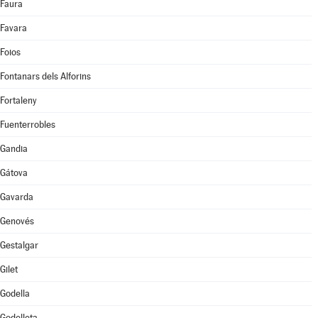
Faura
Favara
Foios
Fontanars dels Alforins
Fortaleny
Fuenterrobles
Gandia
Gátova
Gavarda
Genovés
Gestalgar
Gilet
Godella
Godelleta