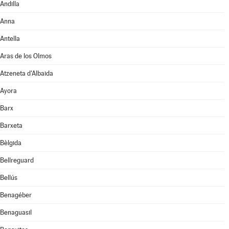
Andilla
Anna
Antella
Aras de los Olmos
Atzeneta d'Albaida
Ayora
Barx
Barxeta
Bèlgida
Bellreguard
Bellús
Benagéber
Benaguasil