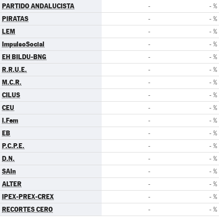
PARTIDO ANDALUCISTA
-
- %
PIRATAS
-
- %
LEM
-
- %
ImpulsoSocial
-
- %
EH BILDU-BNG
-
- %
R.R.U.E.
-
- %
M.C.R.
-
- %
CILUS
-
- %
CEU
-
- %
I.Fem
-
- %
EB
-
- %
P.C.P.E.
-
- %
D.N.
-
- %
SAIn
-
- %
ALTER
-
- %
IPEX-PREX-CREX
-
- %
RECORTES CERO
-
- %