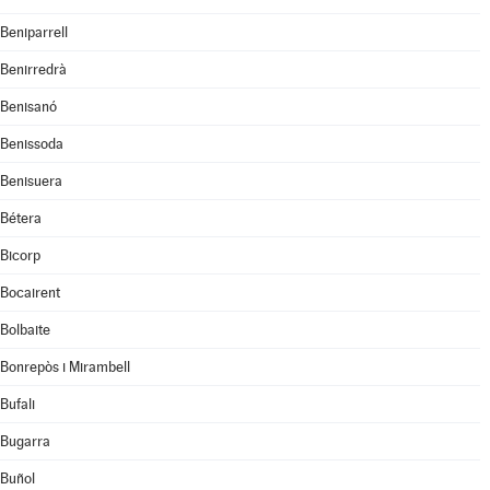
Beniparrell
Benirredrà
Benisanó
Benissoda
Benisuera
Bétera
Bicorp
Bocairent
Bolbaite
Bonrepòs i Mirambell
Bufali
Bugarra
Buñol