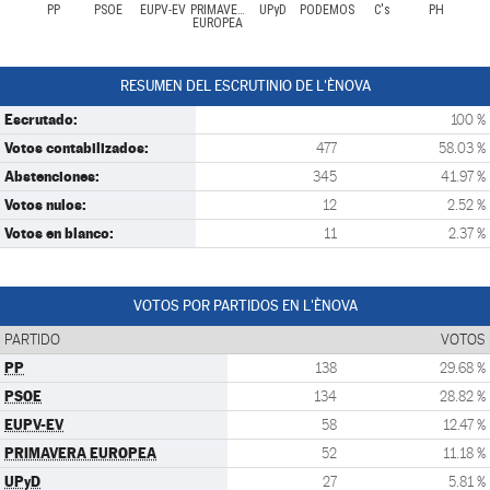
PP
PSOE
EUPV-EV
PRIMAVERA
UPyD
PODEMOS
C's
PH
EUROPEA
RESUMEN DEL ESCRUTINIO DE L'ÈNOVA
Escrutado:
100 %
Votos contabilizados:
477
58.03 %
Abstenciones:
345
41.97 %
Votos nulos:
12
2.52 %
Votos en blanco:
11
2.37 %
VOTOS POR PARTIDOS EN L'ÈNOVA
PARTIDO
VOTOS
PP
138
29.68 %
PSOE
134
28.82 %
EUPV-EV
58
12.47 %
PRIMAVERA EUROPEA
52
11.18 %
UPyD
27
5.81 %