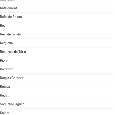
Rafelguaraf
Ráfol de Salem
Real
Real de Gandía
Requena
Riba-roja de Túria
Riola
Rocafort
Rotglà i Corberà
Rótova
Rugat
Sagunto/Sagunt
Salem