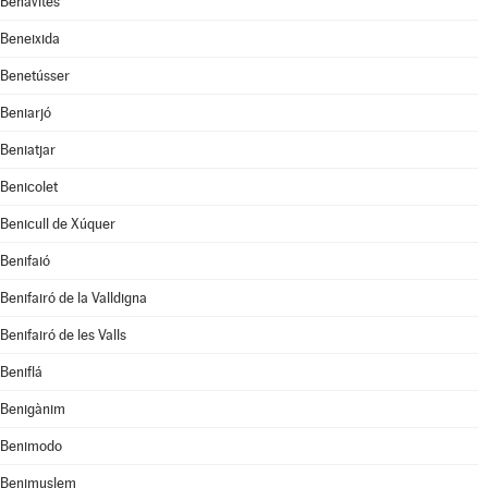
Benavites
Beneixida
Benetússer
Beniarjó
Beniatjar
Benicolet
Benicull de Xúquer
Benifaió
Benifairó de la Valldigna
Benifairó de les Valls
Beniflá
Benigànim
Benimodo
Benimuslem