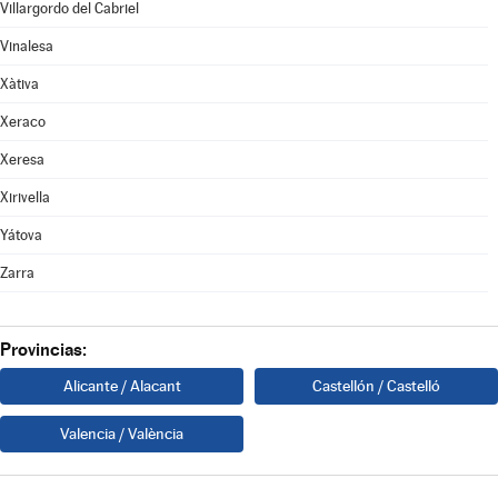
Villargordo del Cabriel
Vinalesa
Xàtiva
Xeraco
Xeresa
Xirivella
Yátova
Zarra
Provincias:
Alicante / Alacant
Castellón / Castelló
Valencia / València