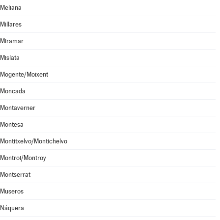
Meliana
Millares
Miramar
Mislata
Mogente/Moixent
Moncada
Montaverner
Montesa
Montitxelvo/Montichelvo
Montroi/Montroy
Montserrat
Museros
Náquera