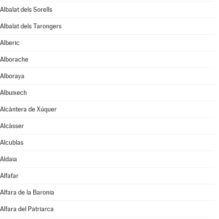
Albalat dels Sorells
Albalat dels Tarongers
Alberic
Alborache
Alboraya
Albuixech
Alcàntera de Xúquer
Alcàsser
Alcublas
Aldaia
Alfafar
Alfara de la Baronia
Alfara del Patriarca