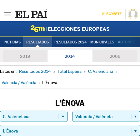
SUSCRÍBETE
Elecciones
NOTICIAS
RESULTADOS
RESULTADOS 2024
MUNICIPALES
AUTONÓMIC
2019
2014
2009
Estás en:
Resultados 2014
»
Total España
»
C. Valenciana
»
Valencia / València
»
L'Ènova
L'ÈNOVA