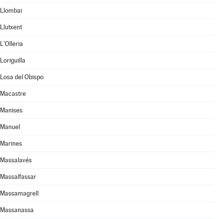
Llombai
Llutxent
L'Olleria
Loriguilla
Losa del Obispo
Macastre
Manises
Manuel
Marines
Massalavés
Massalfassar
Massamagrell
Massanassa