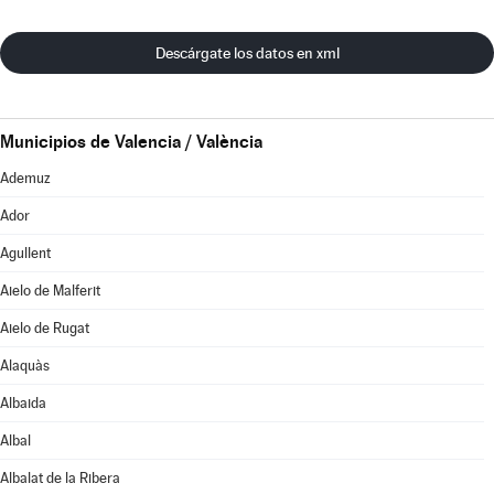
Descárgate los datos en xml
Municipios de Valencia / València
Ademuz
Ador
Agullent
Aielo de Malferit
Aielo de Rugat
Alaquàs
Albaida
Albal
Albalat de la Ribera