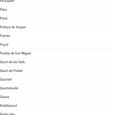
Picassent
Piles
Pinet
Polinyà de Xúquer
Potríes
Puçol
Puebla de San Miguel
Quart de les Valls
Quart de Poblet
Quartell
Quatretonda
Quesa
Rafelbunyol
Rafelcofer