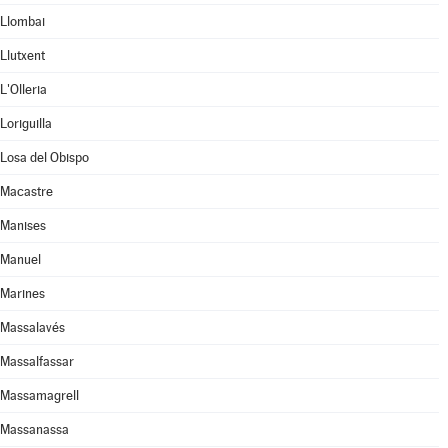
Llombai
Llutxent
L'Olleria
Loriguilla
Losa del Obispo
Macastre
Manises
Manuel
Marines
Massalavés
Massalfassar
Massamagrell
Massanassa