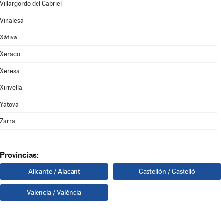
Villargordo del Cabriel
Vinalesa
Xàtiva
Xeraco
Xeresa
Xirivella
Yátova
Zarra
Provincias:
Alicante / Alacant
Castellón / Castelló
Valencia / València