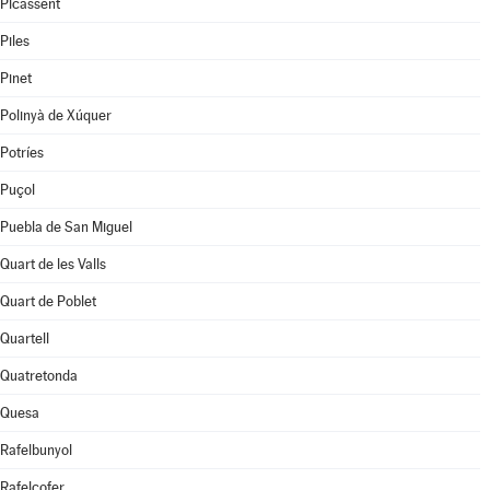
Picassent
Piles
Pinet
Polinyà de Xúquer
Potríes
Puçol
Puebla de San Miguel
Quart de les Valls
Quart de Poblet
Quartell
Quatretonda
Quesa
Rafelbunyol
Rafelcofer