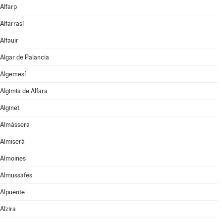
Alfarp
Alfarrasí
Alfauir
Algar de Palancia
Algemesí
Algimia de Alfara
Alginet
Almàssera
Almiserà
Almoines
Almussafes
Alpuente
Alzira