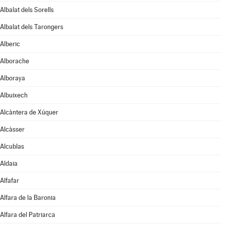
Albalat dels Sorells
Albalat dels Tarongers
Alberic
Alborache
Alboraya
Albuixech
Alcàntera de Xúquer
Alcàsser
Alcublas
Aldaia
Alfafar
Alfara de la Baronia
Alfara del Patriarca