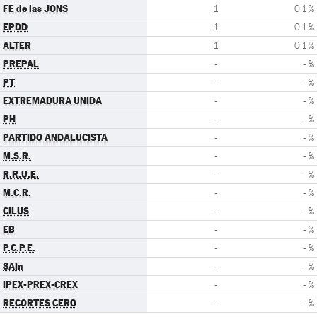
FE de las JONS
1
0.1 %
EPDD
1
0.1 %
ALTER
1
0.1 %
PREPAL
-
- %
PT
-
- %
EXTREMADURA UNIDA
-
- %
PH
-
- %
PARTIDO ANDALUCISTA
-
- %
M.S.R.
-
- %
R.R.U.E.
-
- %
M.C.R.
-
- %
CILUS
-
- %
EB
-
- %
P.C.P.E.
-
- %
SAIn
-
- %
IPEX-PREX-CREX
-
- %
RECORTES CERO
-
- %