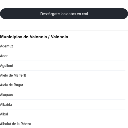
Descárgate los datos en xml
Municipios de Valencia / València
Ademuz
Ador
Agullent
Aielo de Malferit
Aielo de Rugat
Alaquàs
Albaida
Albal
Albalat de la Ribera