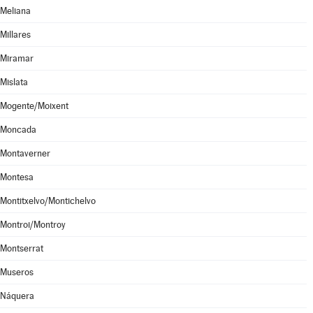
Meliana
Millares
Miramar
Mislata
Mogente/Moixent
Moncada
Montaverner
Montesa
Montitxelvo/Montichelvo
Montroi/Montroy
Montserrat
Museros
Náquera