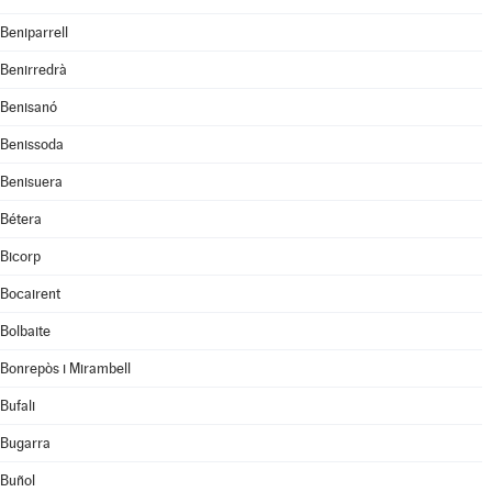
Beniparrell
Benirredrà
Benisanó
Benissoda
Benisuera
Bétera
Bicorp
Bocairent
Bolbaite
Bonrepòs i Mirambell
Bufali
Bugarra
Buñol