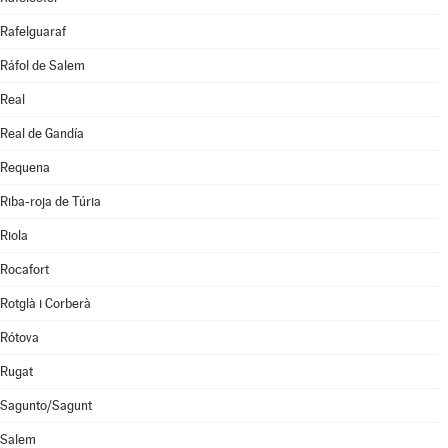
Rafelguaraf
Ráfol de Salem
Real
Real de Gandía
Requena
Riba-roja de Túria
Riola
Rocafort
Rotglà i Corberà
Rótova
Rugat
Sagunto/Sagunt
Salem