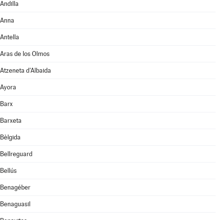
Andilla
Anna
Antella
Aras de los Olmos
Atzeneta d'Albaida
Ayora
Barx
Barxeta
Bèlgida
Bellreguard
Bellús
Benagéber
Benaguasil