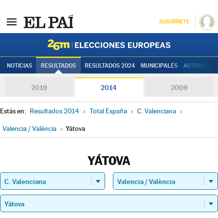
SUSCRÍBETE
Elecciones
NOTICIAS
RESULTADOS
RESULTADOS 2024
MUNICIPALES
AUTONÓMIC
2019
2014
2009
Estás en:
Resultados 2014
»
Total España
»
C. Valenciana
»
Valencia / València
»
Yátova
YÁTOVA