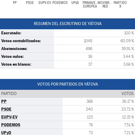
PP
PSOE
EUPV-EV
PODEMOS
UPyD
PRIMAVERA
MOVIMIENTO
PARTIDO
EUROPEA
RED
X
RESUMEN DEL ESCRUTINIO DE YÁTOVA
Escrutado:
100 %
Votos contabilizados:
1048
60.09 %
Abstenciones:
696
39.91 %
Votos nulos:
36
3.44 %
Votos en blanco:
37
3.66 %
VOTOS POR PARTIDOS EN YÁTOVA
PARTIDO
VOTOS
PP
366
36.17 %
PSOE
240
23.72 %
EUPV-EV
123
12.15 %
PODEMOS
76
7.51 %
UPyD
73
7.21 %