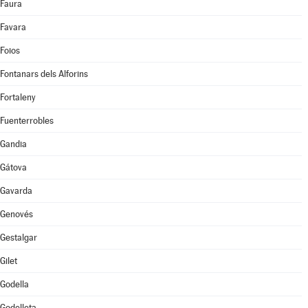
Faura
Favara
Foios
Fontanars dels Alforins
Fortaleny
Fuenterrobles
Gandia
Gátova
Gavarda
Genovés
Gestalgar
Gilet
Godella
Godelleta