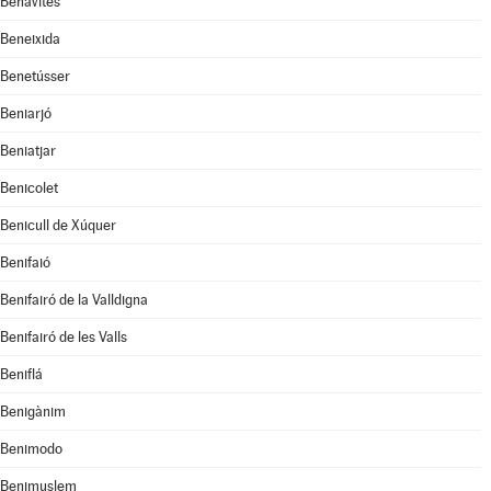
Benavites
Beneixida
Benetússer
Beniarjó
Beniatjar
Benicolet
Benicull de Xúquer
Benifaió
Benifairó de la Valldigna
Benifairó de les Valls
Beniflá
Benigànim
Benimodo
Benimuslem