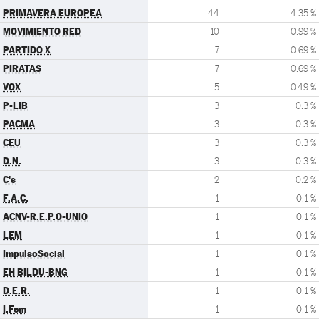
PRIMAVERA EUROPEA
44
4.35 %
MOVIMIENTO RED
10
0.99 %
PARTIDO X
7
0.69 %
PIRATAS
7
0.69 %
VOX
5
0.49 %
P-LIB
3
0.3 %
PACMA
3
0.3 %
CEU
3
0.3 %
D.N.
3
0.3 %
C's
2
0.2 %
F.A.C.
1
0.1 %
ACNV-R.E.P.O-UNIO
1
0.1 %
LEM
1
0.1 %
ImpulsoSocial
1
0.1 %
EH BILDU-BNG
1
0.1 %
D.E.R.
1
0.1 %
I.Fem
1
0.1 %