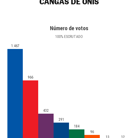
CANGAS DE ONÍS
Número de votos
100
%
ESCRUTADO
1.467
966
432
291
184
96
13
12