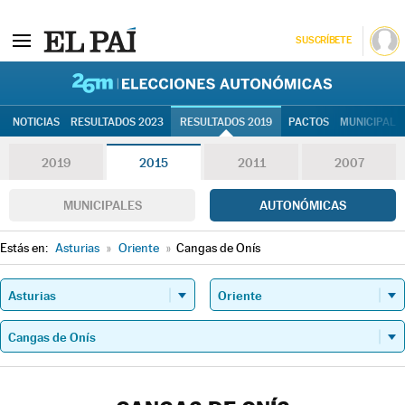
SUSCRÍBETE
26M | Elec
NOTICIAS
RESULTADOS 2023
RESULTADOS 2019
PACTOS
MUNICIPALE
2019
2015
2011
2007
MUNICIPALES
AUTONÓMICAS
Estás en:
Asturias
»
Oriente
»
Cangas de Onís