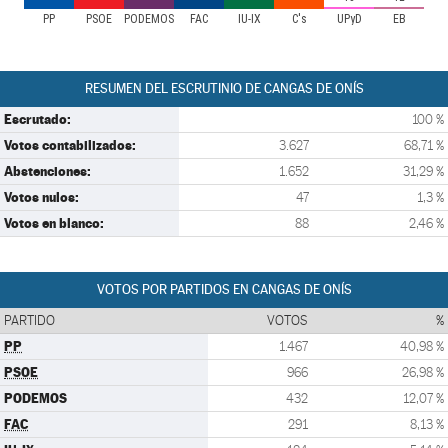
PP
PSOE
PODEMOS
FAC
IU-IX
C's
UPyD
EB
RESUMEN DEL ESCRUTINIO DE CANGAS DE ONÍS
Escrutado:
100 %
Votos contabilizados:
3.627
68,71 %
Abstenciones:
1.652
31,29 %
Votos nulos:
47
1,3 %
Votos en blanco:
88
2,46 %
VOTOS POR PARTIDOS EN CANGAS DE ONÍS
PARTIDO
VOTOS
%
PP
1.467
40,98 %
PSOE
966
26,98 %
PODEMOS
432
12,07 %
FAC
291
8,13 %