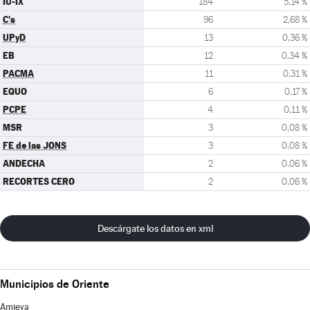
IU-IX
184
5,14 %
C's
96
2,68 %
UPyD
13
0,36 %
EB
12
0,34 %
PACMA
11
0,31 %
EQUO
6
0,17 %
PCPE
4
0,11 %
MSR
3
0,08 %
FE de las JONS
3
0,08 %
ANDECHA
2
0,06 %
RECORTES CERO
2
0,06 %
Descárgate los datos en xml
Municipios de Oriente
Amieva