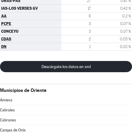
URAS-PAS
27
0,67 %
IAS-LOS VERDES GV
17
0,42 %
AA
8
0,2 %
PCPE
3
0,07 %
CONCEYU
3
0,07 %
CDAS
2
0,05 %
DN
1
0,02 %
Descárgate los datos en xml
Municipios de Oriente
Amieva
Cabrales
Cabranes
Cangas de Onís