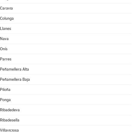
Caravia
Colunga
Llanes
Nava
Onís
Parres
Peñamellera Alta
Peñamellera Baja
Piloña
Ponga
Ribadedeva
Ribadesella
Villaviciosa