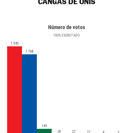
CANGAS DE ONÍS
Número de votos
100
%
ESCRUTADO
1.945
1.768
149
28
27
17
8
3