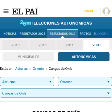
SUSCRÍBETE
26M | Elec
NOTICIAS
RESULTADOS 2023
RESULTADOS 2019
PACTOS
MUNICIPALE
2019
2015
2011
2007
MUNICIPALES
AUTONÓMICAS
Estás en:
Asturias
»
Oriente
»
Cangas de Onís