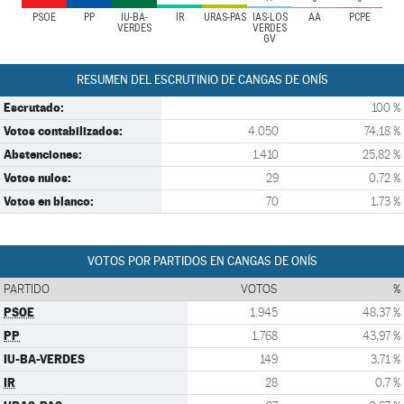
PSOE
PP
IU-BA-
IR
URAS-PAS
IAS-LOS
AA
PCPE
VERDES
VERDES
GV
RESUMEN DEL ESCRUTINIO DE CANGAS DE ONÍS
Escrutado:
100 %
Votos contabilizados:
4.050
74,18 %
Abstenciones:
1.410
25,82 %
Votos nulos:
29
0,72 %
Votos en blanco:
70
1,73 %
VOTOS POR PARTIDOS EN CANGAS DE ONÍS
PARTIDO
VOTOS
%
PSOE
1.945
48,37 %
PP
1.768
43,97 %
IU-BA-VERDES
149
3,71 %
IR
28
0,7 %