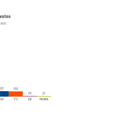
votos
TADO
157
155
24
21
FAC
C's
EB
PACMA