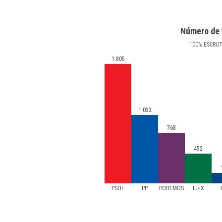
Número de 
100
%
ESCRU
1.805
1.032
768
452
PSOE
PP
PODEMOS
IU-IX