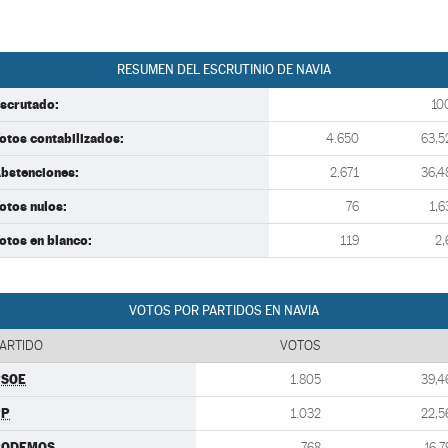
RESUMEN DEL ESCRUTINIO DE NAVIA
scrutado:
10
otos contabilizados:
4.650
63,5
bstenciones:
2.671
36,4
otos nulos:
76
1,6
otos en blanco:
119
2,
VOTOS POR PARTIDOS EN NAVIA
ARTIDO
VOTOS
PSOE
1.805
39,4
PP
1.032
22,5
PODEMOS
768
16,7