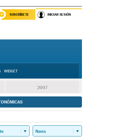
SUSCRÍBETE
INICIAR SESIÓN
S
WIDGET
2007
TONÓMICAS