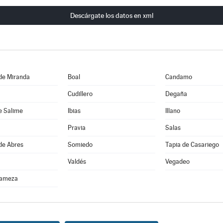
Descárgate los datos en xml
de Miranda
Boal
Candamo
Cudillero
Degaña
e Salime
Ibias
Illano
Pravia
Salas
de Abres
Somiedo
Tapia de Casariego
Valdés
Vegadeo
Tameza