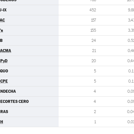
U-IX
452
9,8
AC
157
3,4
's
155
3,3
EB
24
0,5
PACMA
21
0,4
UPyD
20
0,4
EQUO
5
0,1
PCPE
5
0,1
ANDECHA
4
0,0
ECORTES CERO
4
0,0
URAS
2
0,0
PH
1
0,0