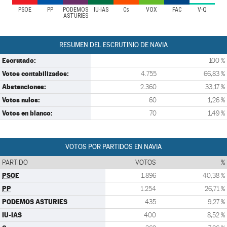
PSOE
PP
PODEMOS
IU-IAS
Cs
VOX
FAC
V-Q
ASTURIES
RESUMEN DEL ESCRUTINIO DE NAVIA
Escrutado:
100 %
Votos contabilizados:
4.755
66,83 %
Abstenciones:
2.360
33,17 %
Votos nulos:
60
1,26 %
Votos en blanco:
70
1,49 %
VOTOS POR PARTIDOS EN NAVIA
PARTIDO
VOTOS
%
PSOE
1.896
40,38 %
PP
1.254
26,71 %
PODEMOS ASTURIES
435
9,27 %
IU-IAS
400
8,52 %