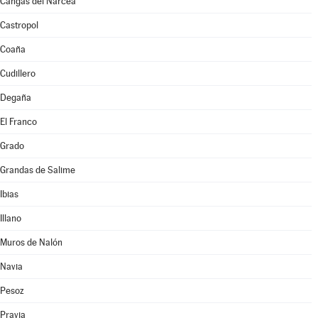
Cangas del Narcea
Castropol
Coaña
Cudillero
Degaña
El Franco
Grado
Grandas de Salime
Ibias
Illano
Muros de Nalón
Navia
Pesoz
Pravia