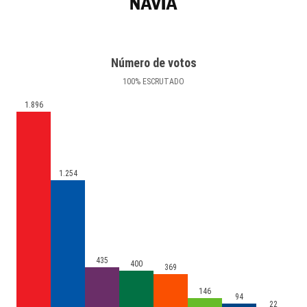
NAVIA
Número de votos
100
%
ESCRUTADO
1.896
1.254
435
400
369
146
94
22