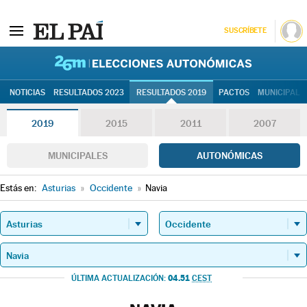
SUSCRÍBETE
26M | Elec
NOTICIAS
RESULTADOS 2023
RESULTADOS 2019
PACTOS
MUNICIPALE
2019
2015
2011
2007
MUNICIPALES
AUTONÓMICAS
Estás en:
Asturias
»
Occidente
»
Navia
04.51
ÚLTIMA ACTUALIZACIÓN:
CEST