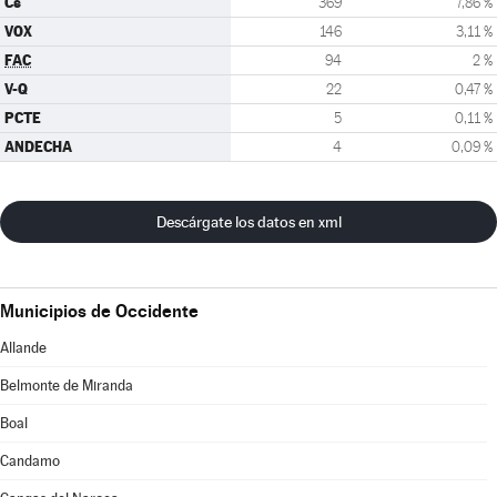
Cs
369
7,86 %
VOX
146
3,11 %
FAC
94
2 %
V-Q
22
0,47 %
PCTE
5
0,11 %
ANDECHA
4
0,09 %
Descárgate los datos en xml
Municipios de Occidente
Allande
Belmonte de Miranda
Boal
Candamo