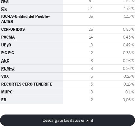
NCa
91
2,92 %
C's
54
1,73 %
IUC-LV-Unidad del Pueblo-
36
1,15 %
ALTER
CCN-UNIDOS
26
0,83 %
PACMA
14
0,45 %
UPyD
13
0,42 %
P.C.P.C
12
0,38 %
ANC
8
0,26 %
PUM+J
8
0,26 %
VOX
5
0,16 %
RECORTES CERO TENERIFE
5
0,16 %
MUPC
3
0,1 %
EB
2
0,06 %
Descárgate los datos en xml