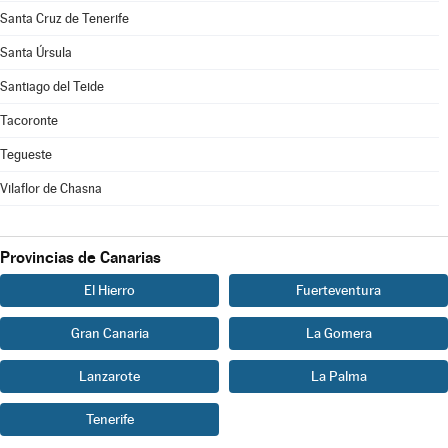
Santa Cruz de Tenerife
Santa Úrsula
Santiago del Teide
Tacoronte
Tegueste
Vilaflor de Chasna
Provincias de Canarias
El Hierro
Fuerteventura
Gran Canaria
La Gomera
Lanzarote
La Palma
Tenerife