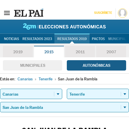
SUSCRÍBETE
26M | Elec
NOTICIAS
RESULTADOS 2023
RESULTADOS 2019
PACTOS
MUNICIPALE
2019
2015
2011
2007
MUNICIPALES
AUTONÓMICAS
Estás en:
Canarias
»
Tenerife
»
San Juan de la Rambla