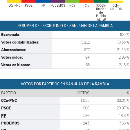
CCa-PNC
PSOE
PP
PODEMOS
NCa
C's
IUC-LV-
CCN-
Unidad
UNIDOS
del
Pueblo-
ALTER
RESUMEN DEL ESCRUTINIO DE SAN JUAN DE LA RAMBLA
Escrutado:
100 %
Votos contabilizados:
3.211
78,55 %
Abstenciones:
877
21,45 %
Votos nulos:
94
2,93 %
Votos en blanco:
68
2,18 %
VOTOS POR PARTIDOS EN SAN JUAN DE LA RAMBLA
PARTIDO
VOTOS
%
CCa-PNC
1.035
33,21 %
PSOE
906
29,07 %
PP
586
18,8 %
PODEMOS
245
7,86 %