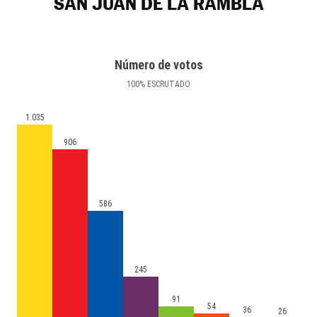
SAN JUAN DE LA RAMBLA
Número de votos
100
%
ESCRUTADO
1.035
906
586
245
91
54
36
26