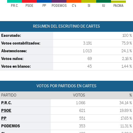
P.R.C.
PSOE
PP
PODEMOS
C's
SÍ
IU
PACMA
RESUMEN DEL ESCRUTINIO DE CARTES
Escrutado:
100 %
Votos contabilizados:
3.191
75,9 %
Abstenciones:
1.013
24,1 %
Votos nulos:
69
2,16 %
Votos en blanco:
45
1,44 %
VOTOS POR PARTIDOS EN CARTES
PARTIDO
VOTOS
%
P.R.C.
1.066
34,14 %
PSOE
621
19,89 %
PP
551
17,65 %
PODEMOS
353
11,31 %