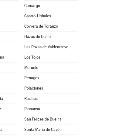
Camargo
Castro-Urdiales
Corvera de Toranzo
Hazas de Cesto
Las Rozas de Valdearroyo
lna
Los Tojos
Meruelo
Penagos
Polaciones
ia
Rasines
e
Rionansa
San Felices de Buelna
na
Santa María de Cayón