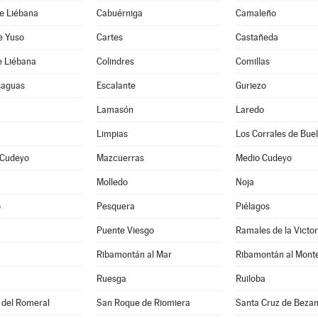
e Liébana
Cabuérniga
Camaleño
e Yuso
Cartes
Castañeda
de Liébana
Colindres
Comillas
saguas
Escalante
Guriezo
Lamasón
Laredo
Limpias
Los Corrales de Bue
 Cudeyo
Mazcuerras
Medio Cudeyo
Molledo
Noja
o
Pesquera
Piélagos
Puente Viesgo
Ramales de la Victor
Ribamontán al Mar
Ribamontán al Mont
Ruesga
Ruiloba
 del Romeral
San Roque de Riomiera
Santa Cruz de Beza