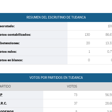
RESUMEN DEL ESCRUTINIO DE TUDANCA
scrutado:
10
otos contabilizados:
130
86,6
bstenciones:
20
13,3
otos nulos:
1
0,7
otos en blanco:
0
VOTOS POR PARTIDOS EN TUDANCA
ARTIDO
VOTOS
PP
73
56,5
.R.C.
37
28,6
PODEMOS
5
3,8