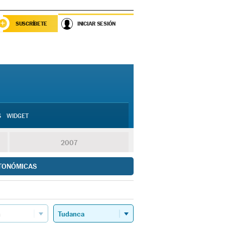
SUSCRÍBETE
INICIAR SESIÓN
S
WIDGET
2007
TONÓMICAS