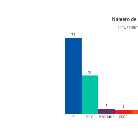
Número de 
100
%
ESCRU
73
37
5
4
PP
P.R.C.
PODEMOS
PSOE