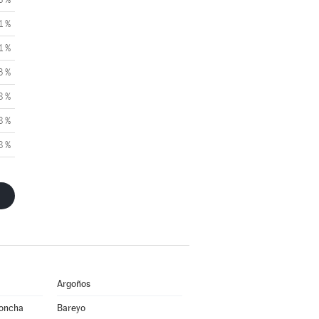
1 %
1 %
3 %
8 %
8 %
8 %
Argoños
Concha
Bareyo