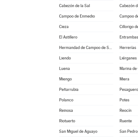
Cabezón de la Sal
Cabezón d
Campoo de Enmedio
Campoo d
Cieza
Cillorigo 
El Astillero
Entramba
Hermandad de Campoo de Suso
Herrerías
Liendo
Liérganes
Luena
Marina de
Miengo
Miera
Peñarrubia
Pesaguer
Polanco
Potes
Reinosa
Reocín
Riotuerto
Ruente
San Miguel de Aguayo
San Pedro