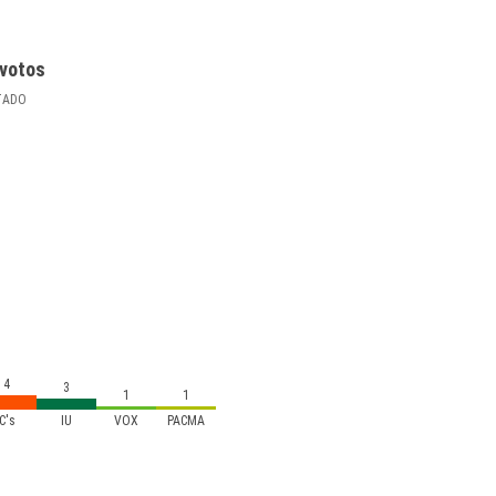
votos
TADO
4
3
1
1
C's
IU
VOX
PACMA