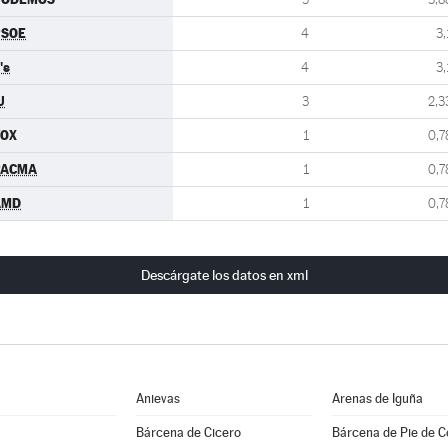
PSOE
4
3,
's
4
3,
U
3
2,3
VOX
1
0,7
PACMA
1
0,7
AMD
1
0,7
Descárgate los datos en xml
Anievas
Arenas de Iguña
Bárcena de Cicero
Bárcena de Pie de 