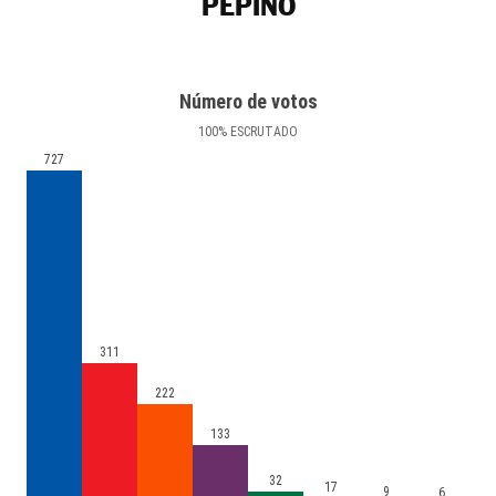
PEPINO
Número de votos
100
%
ESCRUTADO
727
311
222
133
32
17
9
6