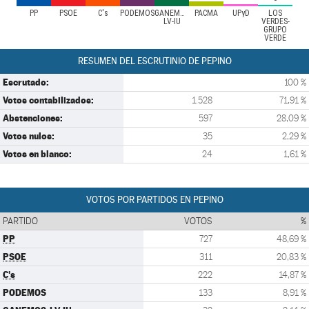
PP
PSOE
C's
PODEMOS
GANEMOS-
PACMA
UPyD
LOS
LV-IU
VERDES-
GRUPO
VERDE
RESUMEN DEL ESCRUTINIO DE PEPINO
Escrutado:
100 %
Votos contabilizados:
1.528
71,91 %
Abstenciones:
597
28,09 %
Votos nulos:
35
2,29 %
Votos en blanco:
24
1,61 %
VOTOS POR PARTIDOS EN PEPINO
PARTIDO
VOTOS
%
PP
727
48,69 %
PSOE
311
20,83 %
C's
222
14,87 %
PODEMOS
133
8,91 %