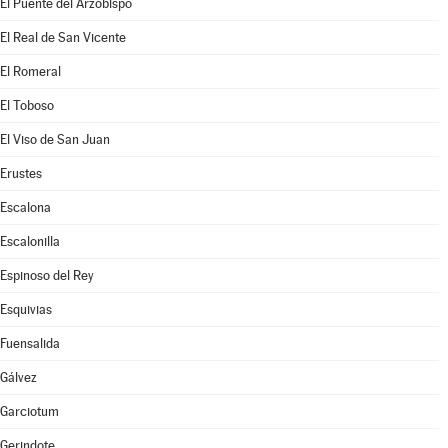
El Puente del Arzobispo
El Real de San Vicente
El Romeral
El Toboso
El Viso de San Juan
Erustes
Escalona
Escalonilla
Espinoso del Rey
Esquivias
Fuensalida
Gálvez
Garciotum
Gerindote