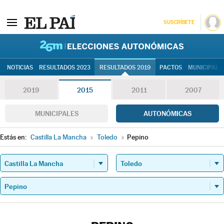
SUSCRÍBETE
26M | Elec
NOTICIAS
RESULTADOS 2023
RESULTADOS 2019
PACTOS
MUNICIPALE
2019
2015
2011
2007
MUNICIPALES
AUTONÓMICAS
Estás en:
Castilla La Mancha
»
Toledo
»
Pepino