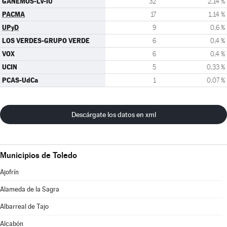
GANEMOS-LV-IU
32
2,14 %
PACMA
17
1,14 %
UPyD
9
0,6 %
LOS VERDES-GRUPO VERDE
6
0,4 %
VOX
6
0,4 %
UCIN
5
0,33 %
PCAS-UdCa
1
0,07 %
Descárgate los datos en xml
Municipios de Toledo
Ajofrín
Alameda de la Sagra
Albarreal de Tajo
Alcabón