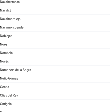
Navahermosa
Navalcán
Navalmoralejo
Navamorcuende
Noblejas
Noez
Nombela
Novés
Numancia de la Sagra
Nuño Gómez
Ocaña
Olías del Rey
Ontígola