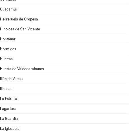
Guadamur
Herreruela de Oropesa
Hinojosa de San Vicente
Hontanar
Hormigos
Huecas
Huerta de Valdecarábanos
Illán de Vacas
Illescas
La Estrella
Lagartera
La Guardia
La Iglesuela