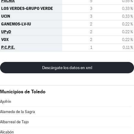
PACMA
5
0,55 %
LOS VERDES-GRUPO VERDE
3
0,33 %
UCIN
3
0,33 %
GANEMOS-LV-IU
2
0,22 %
UPyD
2
0,22 %
VOX
2
0,22 %
P.C.P.E.
1
0,11 %
Descárgate los datos en xml
Municipios de Toledo
Ajofrín
Alameda de la Sagra
Albarreal de Tajo
Alcabón