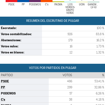
PSOE
PP
PODEMOS
C's
PACMA
LOS
UCIN
GANEMOS-
VERDES-
LV-IU
GRUPO
VERDE
RESUMEN DEL ESCRUTINIO DE PULGAR
Escrutado:
100 %
Votos contabilizados:
926
83,8 %
Abstenciones:
179
16,2 %
Votos nulos:
16
1,73 %
Votos en blanco:
12
1,32 %
VOTOS POR PARTIDOS EN PULGAR
PARTIDO
VOTOS
%
PSOE
486
53,41 %
PP
299
32,86 %
PODEMOS
57
6,26 %
C's
38
4,18 %