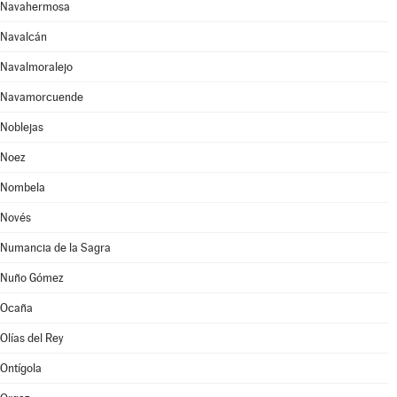
Navahermosa
Navalcán
Navalmoralejo
Navamorcuende
Noblejas
Noez
Nombela
Novés
Numancia de la Sagra
Nuño Gómez
Ocaña
Olías del Rey
Ontígola