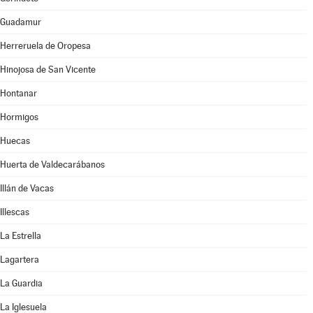
Guadamur
Herreruela de Oropesa
Hinojosa de San Vicente
Hontanar
Hormigos
Huecas
Huerta de Valdecarábanos
Illán de Vacas
Illescas
La Estrella
Lagartera
La Guardia
La Iglesuela