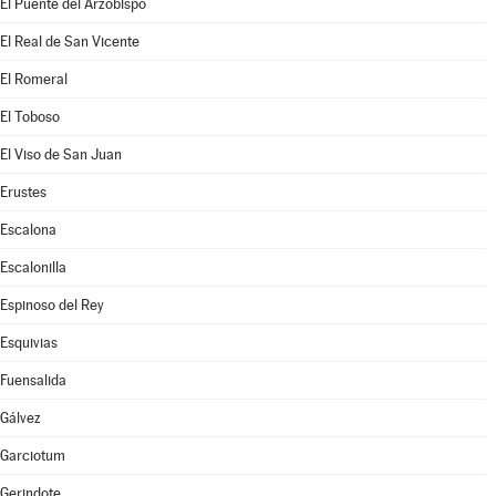
El Puente del Arzobispo
El Real de San Vicente
El Romeral
El Toboso
El Viso de San Juan
Erustes
Escalona
Escalonilla
Espinoso del Rey
Esquivias
Fuensalida
Gálvez
Garciotum
Gerindote