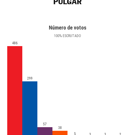
PULGAR
Número de votos
100
%
ESCRUTADO
486
299
57
38
5
3
3
2