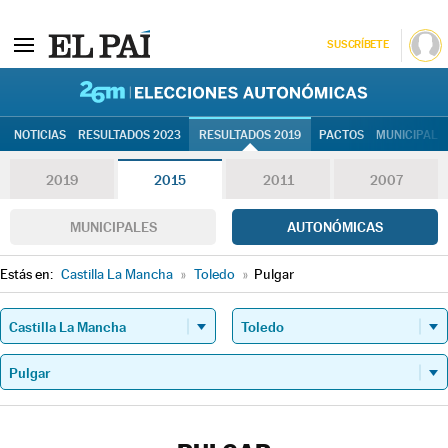
SUSCRÍBETE
26M | Elec
NOTICIAS
RESULTADOS 2023
RESULTADOS 2019
PACTOS
MUNICIPALE
2019
2015
2011
2007
MUNICIPALES
AUTONÓMICAS
Estás en:
Castilla La Mancha
»
Toledo
»
Pulgar