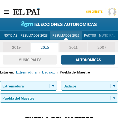
SUSCRÍBETE
26M | Elec
NOTICIAS
RESULTADOS 2023
RESULTADOS 2019
PACTOS
MUNICIPALE
2019
2015
2011
2007
MUNICIPALES
AUTONÓMICAS
Estás en:
Extremadura
»
Badajoz
»
Puebla del Maestre