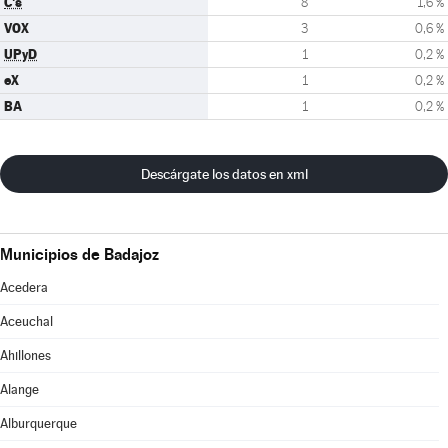
C's
8
1,6 %
VOX
3
0,6 %
UPyD
1
0,2 %
eX
1
0,2 %
BA
1
0,2 %
Descárgate los datos en xml
Municipios de Badajoz
Acedera
Aceuchal
Ahillones
Alange
Alburquerque