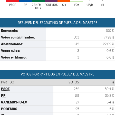
PSOE
PP
GANEMOS-
PODEMOS
C's
VOX
UPyD
eX
IU-LV
RESUMEN DEL ESCRUTINIO DE PUEBLA DEL MAESTRE
Escrutado:
100 %
Votos contabilizados:
503
77,98 %
Abstenciones:
142
22,02 %
Votos nulos:
3
0,6 %
Votos en blanco:
3
0,6 %
VOTOS POR PARTIDOS EN PUEBLA DEL MAESTRE
PARTIDO
VOTOS
%
PSOE
252
50,4 %
PP
179
35,8 %
GANEMOS-IU-LV
27
5,4 %
PODEMOS
25
5 %