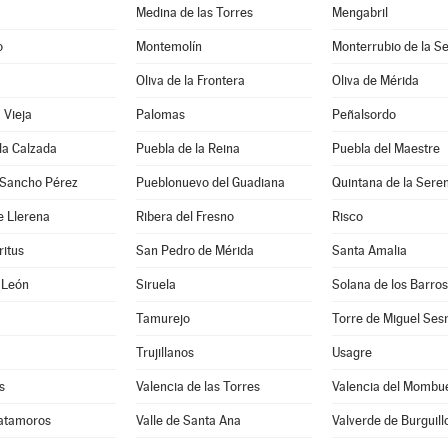
Medina de las Torres
Mengabril
o
Montemolín
Monterrubio de la S
Oliva de la Frontera
Oliva de Mérida
 Vieja
Palomas
Peñalsordo
la Calzada
Puebla de la Reina
Puebla del Maestre
 Sancho Pérez
Pueblonuevo del Guadiana
Quintana de la Sere
e Llerena
Ribera del Fresno
Risco
ritus
San Pedro de Mérida
Santa Amalia
 León
Siruela
Solana de los Barros
Tamurejo
Torre de Miguel Se
Trujillanos
Usagre
s
Valencia de las Torres
Valencia del Mombu
Matamoros
Valle de Santa Ana
Valverde de Burguill