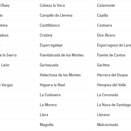
l Buey
Cabeza la Vaca
Calamonte
io
Campillo de Llerena
Capilla
Reina
Castilblanco
Castuera
eleas
Cristina
Don Álvaro
o
Esparragalejo
Esparragosa de Lar
e la Sierra
Fuenlabrada de los Montes
Fuente de Cantos
e León
Garbayuela
Garlitos
Helechosa de los Montes
Herrera del Duque
e Vargas
Higuera la Real
Hinojosa del Valle
a
La Codosera
La Coronada
La Morera
La Nava de Santiago
Llera
Llerena
Maguilla
Malcocinado