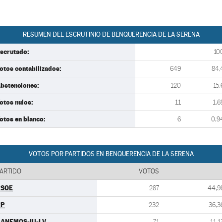
RESUMEN DEL ESCRUTINIO DE BENQUERENCIA DE LA SERENA
scrutado:
10
otos contabilizados:
649
84,
bstenciones:
120
15,
otos nulos:
11
1,6
otos en blanco:
6
0,9
VOTOS POR PARTIDOS EN BENQUERENCIA DE LA SERENA
ARTIDO
VOTOS
PSOE
287
44,9
PP
232
36,3
ANEMOS-IU-LV
71
11,1