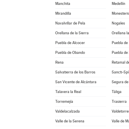
Manchita
Medellín
Mirandilla
Monesteri
Navalvillar de Pela
Nogales
Orellana de la Sierra
Orellana la
Puebla de Alcocer
Puebla de 
Puebla de Obando
Puebla de
Rena
Retamal d
Salvatierra de los Barros
Sancti-Spí
San Vicente de Alcántara
Segura de
Talavera la Real
Táliga
Torremejía
Trasierra
Valdelacalzada
Valdetorre
Valle de la Serena
Valle de 