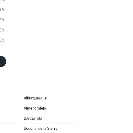
4 %
3 %
6 %
6 %
Alburquerque
Almendralejo
Barcarrota
Bodonal de la Sierra