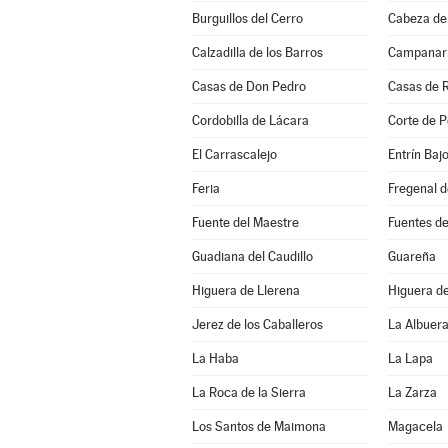
Burguillos del Cerro
Cabeza de
Calzadilla de los Barros
Campanar
Casas de Don Pedro
Casas de 
Cordobilla de Lácara
Corte de P
El Carrascalejo
Entrín Baj
Feria
Fregenal d
Fuente del Maestre
Fuentes d
Guadiana del Caudillo
Guareña
Higuera de Llerena
Higuera d
Jerez de los Caballeros
La Albuer
La Haba
La Lapa
La Roca de la Sierra
La Zarza
Los Santos de Maimona
Magacela