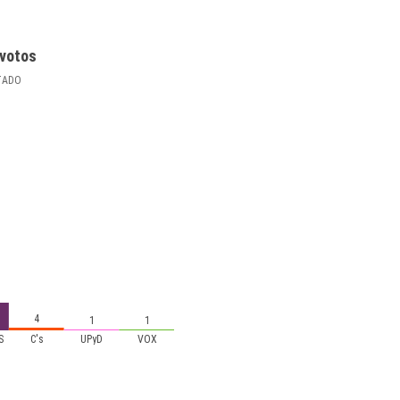
votos
TADO
4
1
1
S
C's
UPyD
VOX