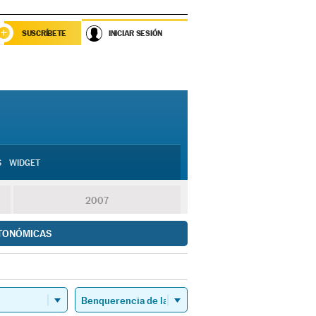
SUSCRÍBETE
INICIAR SESIÓN
S
WIDGET
2007
TONÓMICAS