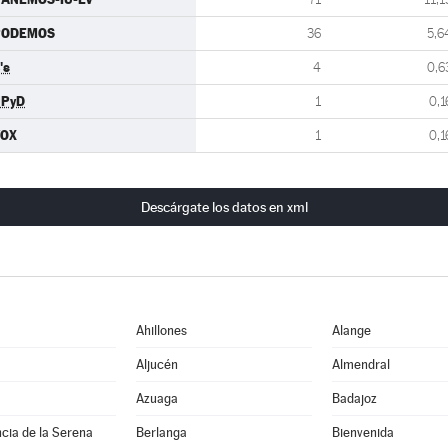
PODEMOS
36
5,6
's
4
0,6
UPyD
1
0,1
VOX
1
0,1
Descárgate los datos en xml
Ahillones
Alange
Aljucén
Almendral
Azuaga
Badajoz
cia de la Serena
Berlanga
Bienvenida