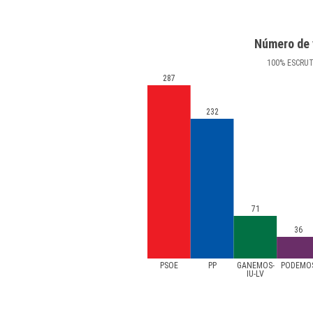
Número de 
100
%
ESCRU
287
232
71
36
PSOE
PP
GANEMOS-
PODEMO
IU-LV