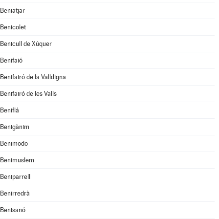
Beniatjar
Benicolet
Benicull de Xúquer
Benifaió
Benifairó de la Valldigna
Benifairó de les Valls
Beniflá
Benigànim
Benimodo
Benimuslem
Beniparrell
Benirredrà
Benisanó