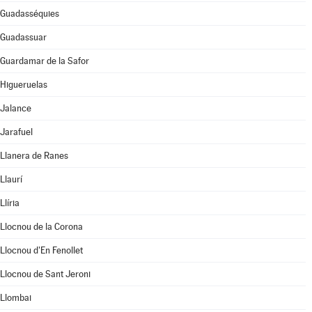
Guadasséquies
Guadassuar
Guardamar de la Safor
Higueruelas
Jalance
Jarafuel
Llanera de Ranes
Llaurí
Llíria
Llocnou de la Corona
Llocnou d'En Fenollet
Llocnou de Sant Jeroni
Llombai