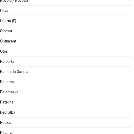
Novelé / Novetlè
Oliva
Olleria (l')
Olocau
Ontinyent
Otos
Paiporta
Palma de Gandía
Palmera
Palomar (el)
Paterna
Pedralba
Petrés
Picanya