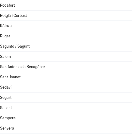
Rocafort
Rotglà i Corberà
Rótova
Rugat
Sagunto / Sagunt
Salem
San Antonio de Benagéber
Sant Joanet
Sedaví
Segart
Sellent
Sempere
Senyera