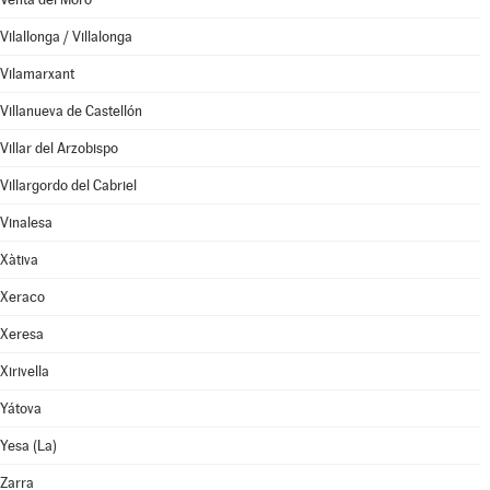
Vilallonga / Villalonga
Vilamarxant
Villanueva de Castellón
Villar del Arzobispo
Villargordo del Cabriel
Vinalesa
Xàtiva
Xeraco
Xeresa
Xirivella
Yátova
Yesa (La)
Zarra