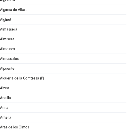
Algimia de Alfara
Alginet
Almàssera
Almiserà
Almoines
Almussafes
Alpuente
Alqueria de la Comtessa (l')
Alzira
Andilla
Anna
Antella
Aras de los Olmos