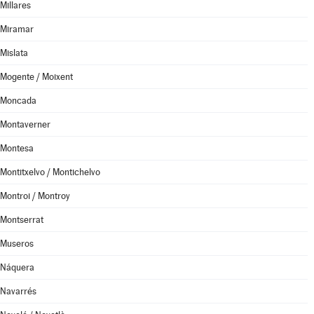
Millares
Miramar
Mislata
Mogente / Moixent
Moncada
Montaverner
Montesa
Montitxelvo / Montichelvo
Montroi / Montroy
Montserrat
Museros
Náquera
Navarrés