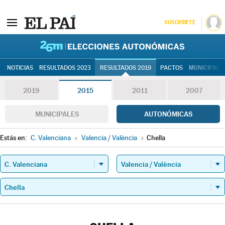
SUSCRÍBETE
26M | Elec
NOTICIAS
RESULTADOS 2023
RESULTADOS 2019
PACTOS
MUNICIPALE
2019
2015
2011
2007
MUNICIPALES
AUTONÓMICAS
Estás en:
C. Valenciana
»
Valencia / València
»
Chella