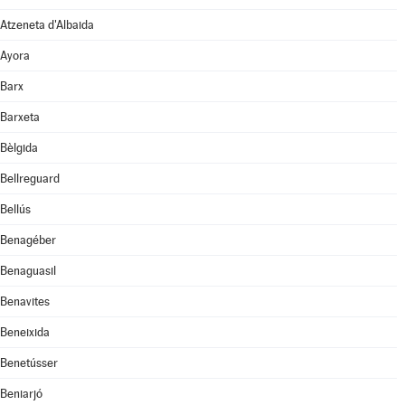
Atzeneta d'Albaida
Ayora
Barx
Barxeta
Bèlgida
Bellreguard
Bellús
Benagéber
Benaguasil
Benavites
Beneixida
Benetússer
Beniarjó