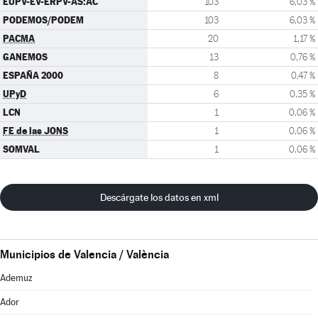
EUPV-EV-ERPV-AS:AC
103
6,03 %
PODEMOS/PODEM
103
6,03 %
PACMA
20
1,17 %
GANEMOS
13
0,76 %
ESPAÑA 2000
8
0,47 %
UPyD
6
0,35 %
LCN
1
0,06 %
FE de las JONS
1
0,06 %
SOMVAL
1
0,06 %
Descárgate los datos en xml
Municipios de Valencia / València
Ademuz
Ador