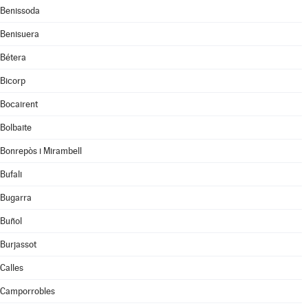
Benissoda
Benisuera
Bétera
Bicorp
Bocairent
Bolbaite
Bonrepòs i Mirambell
Bufali
Bugarra
Buñol
Burjassot
Calles
Camporrobles