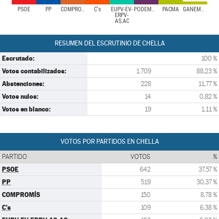
PSOE
PP
COMPROMÍS
C's
EUPV-EV-
PODEMOS/PODEM
PACMA
GANEMOS
ERPV-
AS:AC
RESUMEN DEL ESCRUTINIO DE CHELLA
Escrutado:
100 %
Votos contabilizados:
1.709
88,23 %
Abstenciones:
228
11,77 %
Votos nulos:
14
0,82 %
Votos en blanco:
19
1,11 %
VOTOS POR PARTIDOS EN CHELLA
PARTIDO
VOTOS
%
PSOE
642
37,57 %
PP
519
30,37 %
COMPROMÍS
150
8,78 %
C's
109
6,38 %