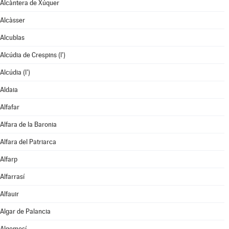
Alcàntera de Xúquer
Alcàsser
Alcublas
Alcúdia de Crespins (l')
Alcúdia (l')
Aldaia
Alfafar
Alfara de la Baronia
Alfara del Patriarca
Alfarp
Alfarrasí
Alfauir
Algar de Palancia
Algemesí