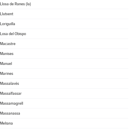
Llosa de Ranes (la)
Llutxent
Loriguilla
Losa del Obispo
Macastre
Manises
Manuel
Marines
Massalavés
Massalfassar
Massamagrell
Massanassa
Meliana