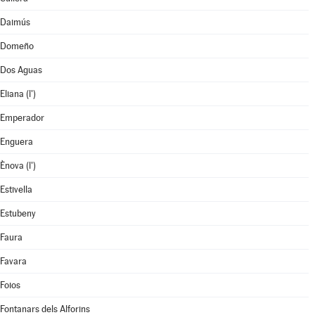
Daimús
Domeño
Dos Aguas
Eliana (l')
Emperador
Enguera
Ènova (l')
Estivella
Estubeny
Faura
Favara
Foios
Fontanars dels Alforins