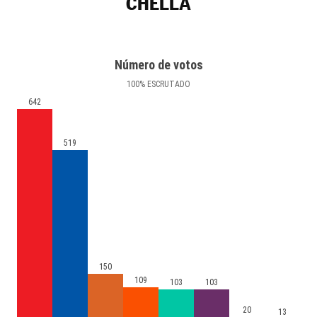
CHELLA
Número de votos
100
%
ESCRUTADO
642
519
150
109
103
103
20
13