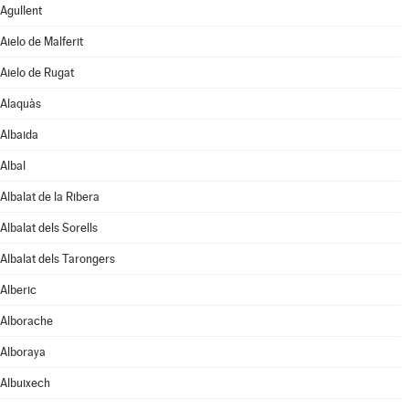
Agullent
Aielo de Malferit
Aielo de Rugat
Alaquàs
Albaida
Albal
Albalat de la Ribera
Albalat dels Sorells
Albalat dels Tarongers
Alberic
Alborache
Alboraya
Albuixech