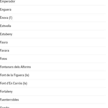
Emperador
Enguera
Ènova (l')
Estivella
Estubeny
Faura
Favara
Foios
Fontanars dels Alforins
Font de la Figuera (la)
Font d'En Carròs (la)
Fortaleny
Fuenterrobles
Gandia