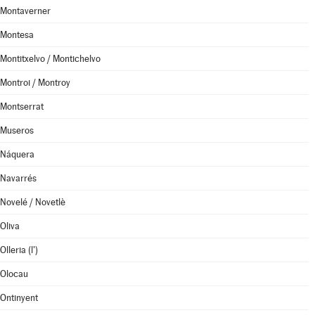
Montaverner
Montesa
Montitxelvo / Montichelvo
Montroi / Montroy
Montserrat
Museros
Náquera
Navarrés
Novelé / Novetlè
Oliva
Olleria (l')
Olocau
Ontinyent