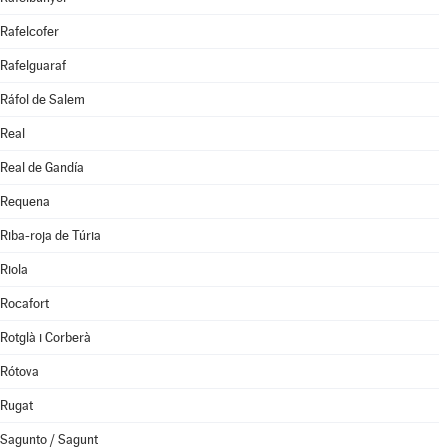
Rafelcofer
Rafelguaraf
Ráfol de Salem
Real
Real de Gandía
Requena
Riba-roja de Túria
Riola
Rocafort
Rotglà i Corberà
Rótova
Rugat
Sagunto / Sagunt