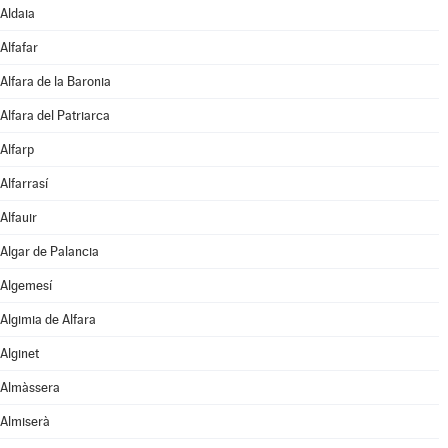
Aldaia
Alfafar
Alfara de la Baronia
Alfara del Patriarca
Alfarp
Alfarrasí
Alfauir
Algar de Palancia
Algemesí
Algimia de Alfara
Alginet
Almàssera
Almiserà