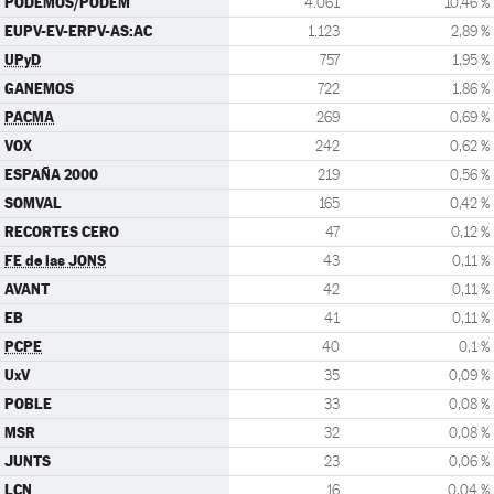
PODEMOS/PODEM
4.061
10,46 %
EUPV-EV-ERPV-AS:AC
1.123
2,89 %
UPyD
757
1,95 %
GANEMOS
722
1,86 %
PACMA
269
0,69 %
VOX
242
0,62 %
ESPAÑA 2000
219
0,56 %
SOMVAL
165
0,42 %
RECORTES CERO
47
0,12 %
FE de las JONS
43
0,11 %
AVANT
42
0,11 %
EB
41
0,11 %
PCPE
40
0,1 %
UxV
35
0,09 %
POBLE
33
0,08 %
MSR
32
0,08 %
JUNTS
23
0,06 %
LCN
16
0,04 %