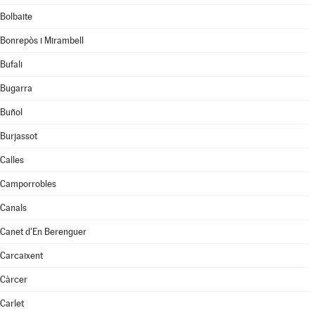
Bolbaite
Bonrepòs i Mirambell
Bufali
Bugarra
Buñol
Burjassot
Calles
Camporrobles
Canals
Canet d'En Berenguer
Carcaixent
Càrcer
Carlet