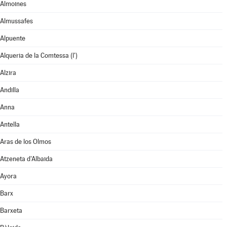
Almoines
Almussafes
Alpuente
Alqueria de la Comtessa (l')
Alzira
Andilla
Anna
Antella
Aras de los Olmos
Atzeneta d'Albaida
Ayora
Barx
Barxeta