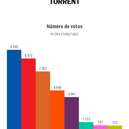
TORRENT
Número de votos
97
,58
%
ESCRUTADO
9.595
8.572
7.057
4.845
4.061
1.123
757
722