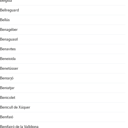
Bèlgida
Bellreguard
Bellús
Benagéber
Benaguasil
Benavites
Beneixida
Benetússer
Beniarjó
Beniatjar
Benicolet
Benicull de Xúquer
Benifaió
Benifairó de la Valldigna