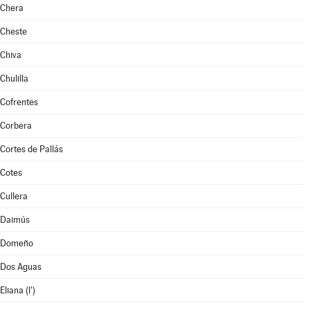
Chera
Cheste
Chiva
Chulilla
Cofrentes
Corbera
Cortes de Pallás
Cotes
Cullera
Daimús
Domeño
Dos Aguas
Eliana (l')