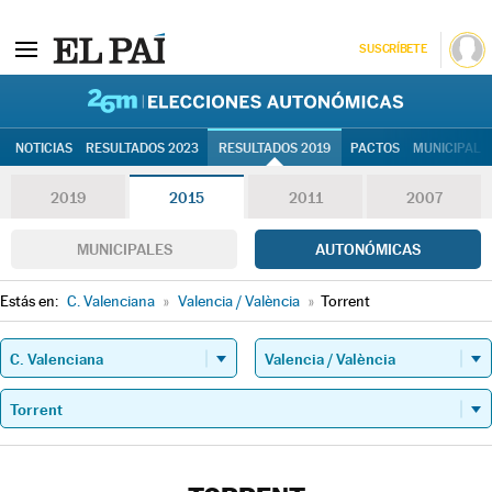
SUSCRÍBETE
26M | Elec
NOTICIAS
RESULTADOS 2023
RESULTADOS 2019
PACTOS
MUNICIPALE
2019
2015
2011
2007
MUNICIPALES
AUTONÓMICAS
Estás en:
C. Valenciana
»
Valencia / València
»
Torrent