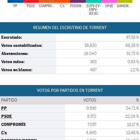
PP
PSOE
COMPROMÍS
C's
PODEMOS/PODEM
EUPV-EV-
UPyD
GANEMOS
ERPV-
AS:AC
RESUMEN DEL ESCRUTINIO DE TORRENT
Escrutado:
97,58 %
Votos contabilizados:
38.830
68,28 %
Abstenciones:
18.040
31,72 %
Votos nulos:
363
0,93 %
Votos en blanco:
467
1,2 %
VOTOS POR PARTIDOS EN TORRENT
PARTIDO
VOTOS
%
PP
9.595
24,71 %
PSOE
8.572
22,08 %
COMPROMÍS
7.057
18,17 %
C's
4.845
12,48 %