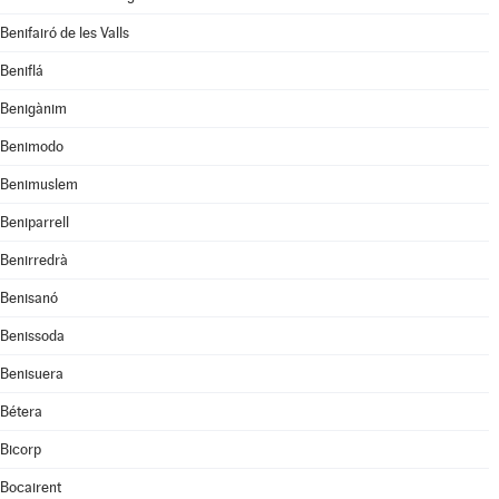
Benifairó de les Valls
Beniflá
Benigànim
Benimodo
Benimuslem
Beniparrell
Benirredrà
Benisanó
Benissoda
Benisuera
Bétera
Bicorp
Bocairent