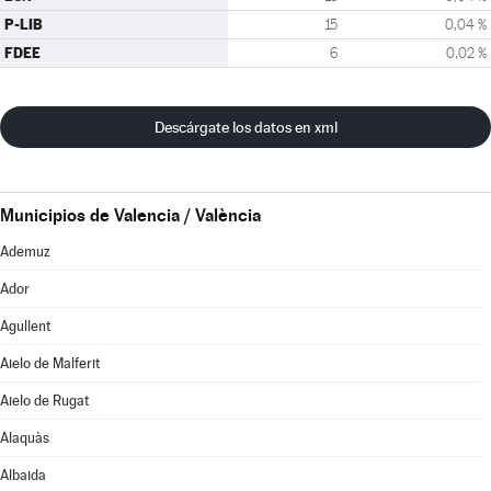
P-LIB
15
0,04 %
FDEE
6
0,02 %
Descárgate los datos en xml
Municipios de Valencia / València
Ademuz
Ador
Agullent
Aielo de Malferit
Aielo de Rugat
Alaquàs
Albaida