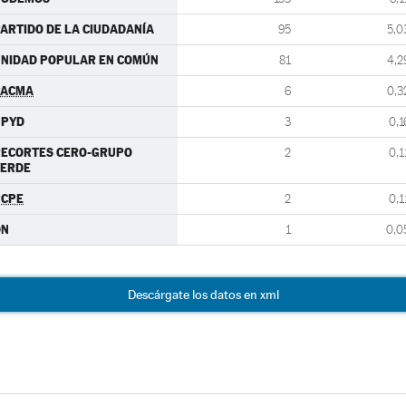
ARTIDO DE LA CIUDADANÍA
95
5,0
NIDAD POPULAR EN COMÚN
81
4,2
PACMA
6
0,3
UPYD
3
0,1
RECORTES CERO-GRUPO
2
0,1
VERDE
PCPE
2
0,1
DN
1
0,0
Descárgate los datos en xml