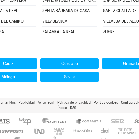
 LA FRONTERA
SAN BARTOLOMÉ DE LA TORRE
SAN JUAN DEL PUE
A LA REAL
SANTA BÁRBARA DE CASA
SANTA OLALLA DEL
 DEL CAMINO
VILLABLANCA
VILLALBA DEL ALC
SA
ZALAMEA LA REAL
ZUFRE
Cádiz
Córdoba
Granada
Málaga
Sevilla
contenidos
Publicidad
Aviso legal
Política de privacidad
Política cookies
Configuraci
Índice
RSS