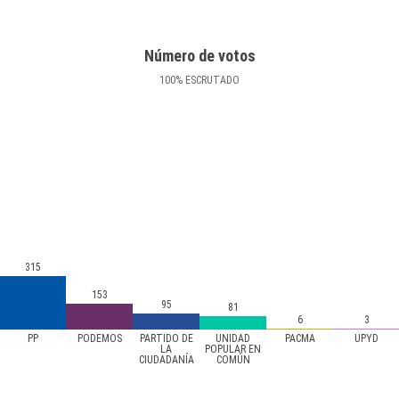
Número de votos
100
%
ESCRUTADO
315
153
95
81
6
3
PP
PODEMOS
PARTIDO DE
UNIDAD
PACMA
UPYD
LA
POPULAR EN
CIUDADANÍA
COMÚN