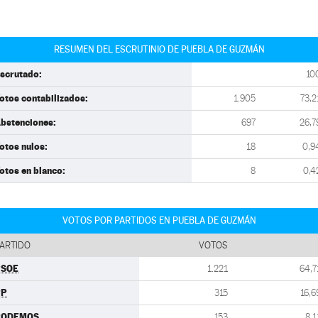
RESUMEN DEL ESCRUTINIO DE PUEBLA DE GUZMÁN
scrutado:
10
otos contabilizados:
1.905
73,2
bstenciones:
697
26,7
otos nulos:
18
0,9
otos en blanco:
8
0,4
VOTOS POR PARTIDOS EN PUEBLA DE GUZMÁN
ARTIDO
VOTOS
PSOE
1.221
64,7
PP
315
16,6
PODEMOS
153
8,1