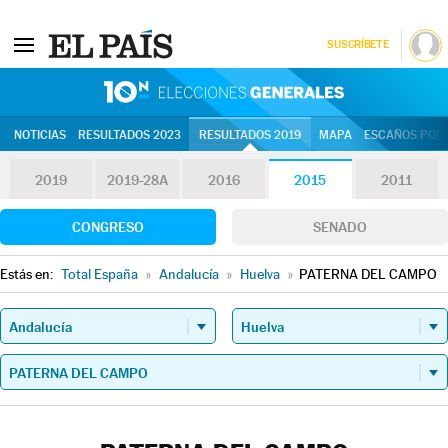
SUSCRÍBETE
10N | Eleccion
NOTICIAS
RESULTADOS 2023
RESULTADOS 2019
MAPA
ESCAÑOS POR 
2019
2019-28A
2016
2015
2011
CONGRESO
SENADO
Estás en:
Total España
»
Andalucía
»
Huelva
»
PATERNA DEL CAMPO