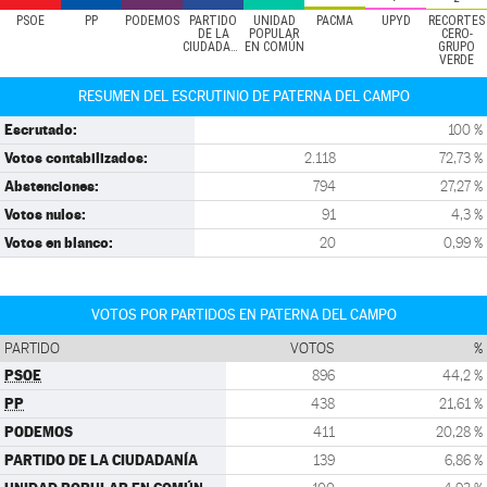
PSOE
PP
PODEMOS
PARTIDO
UNIDAD
PACMA
UPYD
RECORTES
DE LA
POPULAR
CERO-
CIUDADANÍA
EN COMÚN
GRUPO
VERDE
RESUMEN DEL ESCRUTINIO DE PATERNA DEL CAMPO
Escrutado:
100 %
Votos contabilizados:
2.118
72,73 %
Abstenciones:
794
27,27 %
Votos nulos:
91
4,3 %
Votos en blanco:
20
0,99 %
VOTOS POR PARTIDOS EN PATERNA DEL CAMPO
PARTIDO
VOTOS
%
PSOE
896
44,2 %
PP
438
21,61 %
PODEMOS
411
20,28 %
PARTIDO DE LA CIUDADANÍA
139
6,86 %