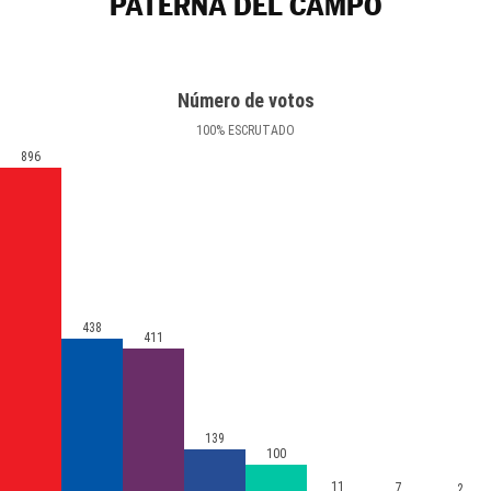
PATERNA DEL CAMPO
Número de votos
100
%
ESCRUTADO
896
438
411
139
100
11
7
2