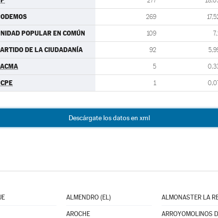
PP
277
18,0
PODEMOS
269
17,5
NIDAD POPULAR EN COMÚN
109
7,
ARTIDO DE LA CIUDADANÍA
92
5,9
PACMA
5
0,3
PCPE
1
0,0
Descárgate los datos en xml
UE
ALMENDRO (EL)
ALMONASTER LA R
AROCHE
ARROYOMOLINOS D