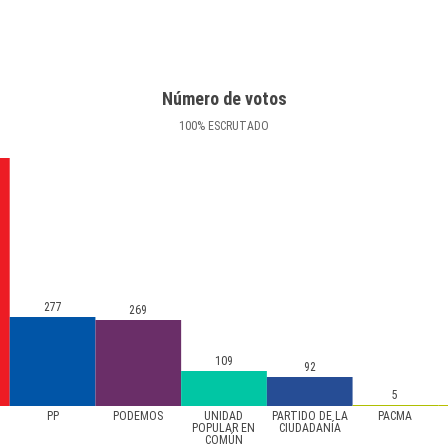
Número de votos
100
%
ESCRUTADO
277
269
109
92
5
PP
PODEMOS
UNIDAD
PARTIDO DE LA
PACMA
POPULAR EN
CIUDADANÍA
COMÚN