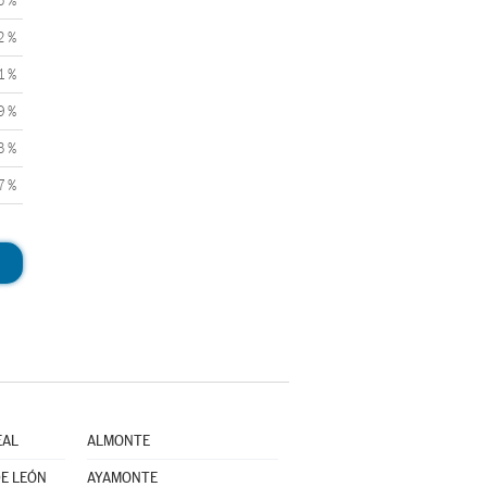
5 %
2 %
1 %
9 %
3 %
7 %
EAL
ALMONTE
E LEÓN
AYAMONTE