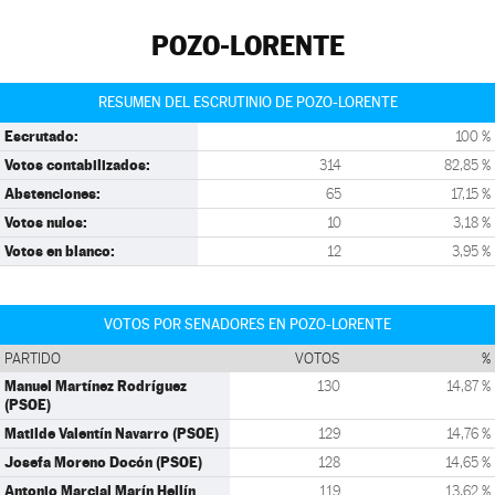
POZO-LORENTE
RESUMEN DEL ESCRUTINIO DE POZO-LORENTE
Escrutado:
100 %
Votos contabilizados:
314
82,85 %
Abstenciones:
65
17,15 %
Votos nulos:
10
3,18 %
Votos en blanco:
12
3,95 %
VOTOS POR SENADORES EN POZO-LORENTE
PARTIDO
VOTOS
%
Manuel Martínez Rodríguez
130
14,87 %
(PSOE)
Matilde Valentín Navarro (PSOE)
129
14,76 %
Josefa Moreno Docón (PSOE)
128
14,65 %
Antonio Marcial Marín Hellín
119
13,62 %