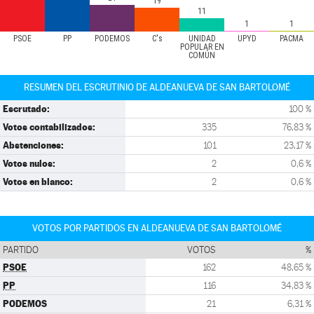
19
11
1
1
PSOE
PP
PODEMOS
C's
UNIDAD
UPYD
PACMA
POPULAR EN
COMÚN
RESUMEN DEL ESCRUTINIO DE ALDEANUEVA DE SAN BARTOLOMÉ
Escrutado:
100 %
Votos contabilizados:
335
76,83 %
Abstenciones:
101
23,17 %
Votos nulos:
2
0,6 %
Votos en blanco:
2
0,6 %
VOTOS POR PARTIDOS EN ALDEANUEVA DE SAN BARTOLOMÉ
PARTIDO
VOTOS
%
PSOE
162
48,65 %
PP
116
34,83 %
PODEMOS
21
6,31 %