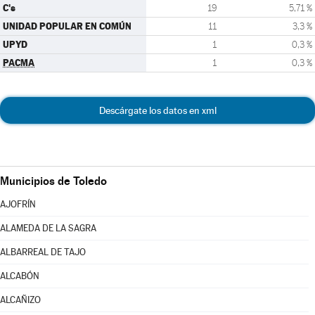
C's
19
5,71 %
UNIDAD POPULAR EN COMÚN
11
3,3 %
UPYD
1
0,3 %
PACMA
1
0,3 %
Descárgate los datos en xml
Municipios de Toledo
AJOFRÍN
ALAMEDA DE LA SAGRA
ALBARREAL DE TAJO
ALCABÓN
ALCAÑIZO