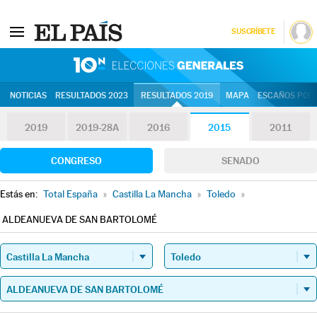
SUSCRÍBETE
10N | Eleccion
NOTICIAS
RESULTADOS 2023
RESULTADOS 2019
MAPA
ESCAÑOS POR 
2019
2019-28A
2016
2015
2011
CONGRESO
SENADO
Estás en:
Total España
»
Castilla La Mancha
»
Toledo
»
ALDEANUEVA DE SAN BARTOLOMÉ