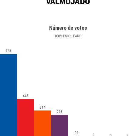
VALMOJADO
Número de votos
100
%
ESCRUTADO
945
443
314
268
32
9
6
3