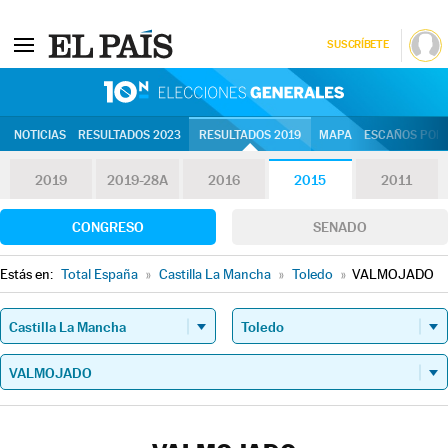
SUSCRÍBETE
10N | Eleccion
NOTICIAS
RESULTADOS 2023
RESULTADOS 2019
MAPA
ESCAÑOS POR 
2019
2019-28A
2016
2015
2011
CONGRESO
SENADO
Estás en:
Total España
»
Castilla La Mancha
»
Toledo
»
VALMOJADO