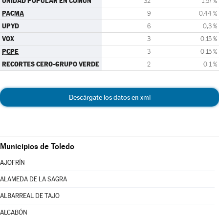
UNIDAD POPULAR EN COMÚN
32
1,57 %
PACMA
9
0,44 %
UPYD
6
0,3 %
VOX
3
0,15 %
PCPE
3
0,15 %
RECORTES CERO-GRUPO VERDE
2
0,1 %
Descárgate los datos en xml
Municipios de Toledo
AJOFRÍN
ALAMEDA DE LA SAGRA
ALBARREAL DE TAJO
ALCABÓN