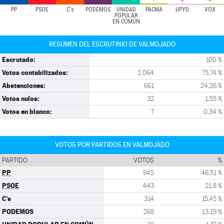
PP
PSOE
C's
PODEMOS
UNIDAD
PACMA
UPYD
VOX
POPULAR
EN COMÚN
RESUMEN DEL ESCRUTINIO DE VALMOJADO
Escrutado:
100 %
Votos contabilizados:
2.064
75,74 %
Abstenciones:
661
24,26 %
Votos nulos:
32
1,55 %
Votos en blanco:
7
0,34 %
VOTOS POR PARTIDOS EN VALMOJADO
PARTIDO
VOTOS
%
PP
945
46,51 %
PSOE
443
21,8 %
C's
314
15,45 %
PODEMOS
268
13,19 %