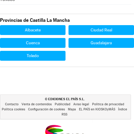
Provincias de Castilla La Mancha
Albacete
Ciudad Real
Cuenca
Guadalajara
Toledo
EDICIONES EL PAÍS S.L.
©
Contacto
Venta de contenidos
Publicidad
Aviso legal
Política de privacidad
Política cookies
Configuración de cookies
Mapa
EL PAÍS en KIOSKOyMÁS
Índice
RSS