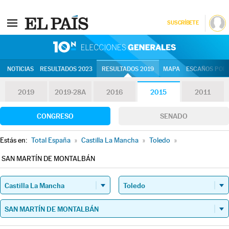
SUSCRÍBETE
10N | Eleccion
NOTICIAS
RESULTADOS 2023
RESULTADOS 2019
MAPA
ESCAÑOS POR 
2019
2019-28A
2016
2015
2011
CONGRESO
SENADO
Estás en:
Total España
»
Castilla La Mancha
»
Toledo
»
SAN MARTÍN DE MONTALBÁN