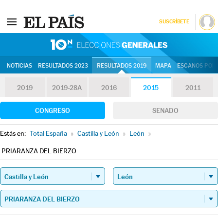
SUSCRÍBETE
10N | Eleccion
NOTICIAS
RESULTADOS 2023
RESULTADOS 2019
MAPA
ESCAÑOS POR 
2019
2019-28A
2016
2015
2011
CONGRESO
SENADO
Estás en:
Total España
»
Castilla y León
»
León
»
PRIARANZA DEL BIERZO