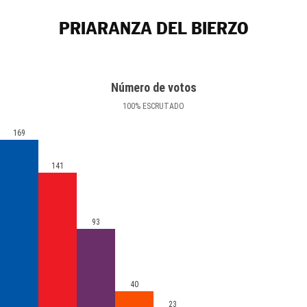
PRIARANZA DEL BIERZO
Número de votos
100
%
ESCRUTADO
169
141
93
40
23