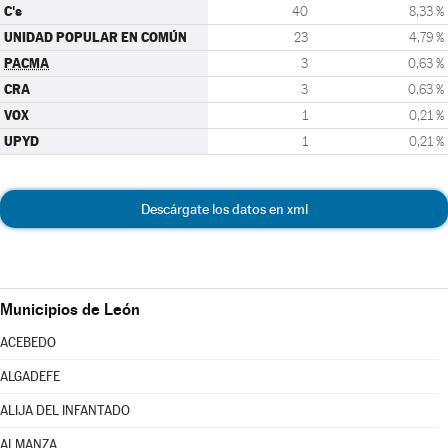
C's
40
8,33 %
UNIDAD POPULAR EN COMÚN
23
4,79 %
PACMA
3
0,63 %
CRA
3
0,63 %
VOX
1
0,21 %
UPYD
1
0,21 %
Descárgate los datos en xml
Municipios de León
ACEBEDO
ALGADEFE
ALIJA DEL INFANTADO
ALMANZA