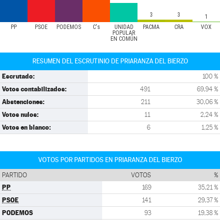
3
3
1
PP
PSOE
PODEMOS
C's
UNIDAD
PACMA
CRA
VOX
POPULAR
EN COMÚN
RESUMEN DEL ESCRUTINIO DE PRIARANZA DEL BIERZO
Escrutado:
100 %
Votos contabilizados:
491
69,94 %
Abstenciones:
211
30,06 %
Votos nulos:
11
2,24 %
Votos en blanco:
6
1,25 %
VOTOS POR PARTIDOS EN PRIARANZA DEL BIERZO
PARTIDO
VOTOS
%
PP
169
35,21 %
PSOE
141
29,37 %
PODEMOS
93
19,38 %