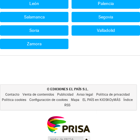
León
Palencia
Salamanca
Segovia
Soria
Valladolid
Zamora
EDICIONES EL PAÍS S.L.
©
Contacto
Venta de contenidos
Publicidad
Aviso legal
Política de privacidad
Política cookies
Configuración de cookies
Mapa
EL PAÍS en KIOSKOyMÁS
Índice
RSS