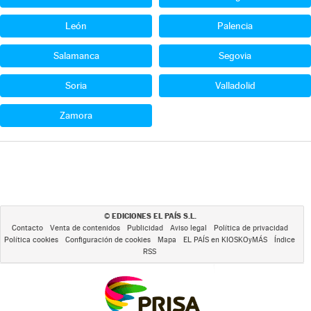
León
Palencia
Salamanca
Segovia
Soria
Valladolid
Zamora
EDICIONES EL PAÍS S.L.
©
Contacto
Venta de contenidos
Publicidad
Aviso legal
Política de privacidad
Política cookies
Configuración de cookies
Mapa
EL PAÍS en KIOSKOyMÁS
Índice
RSS