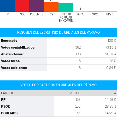
18
1
1
1
PP
PSOE
PODEMOS
C's
UNIDAD
PREPAL
VOX
UPYD
POPULAR
EN COMÚN
RESUMEN DEL ESCRUTINIO DE URDIALES DEL PÁRAMO
Escrutado:
100 %
Votos contabilizados:
362
73,13 %
Abstenciones:
133
26,87 %
Votos nulos:
5
1,38 %
Votos en blanco:
3
0,84 %
VOTOS POR PARTIDOS EN URDIALES DEL PÁRAMO
PARTIDO
VOTOS
%
PP
158
44,26 %
PSOE
103
28,85 %
PODEMOS
51
14,29 %