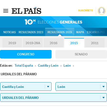
SUSCRÍBETE
10N | Eleccion
NOTICIAS
RESULTADOS 2023
RESULTADOS 2019
MAPA
ESCAÑOS POR 
2019
2019-28A
2016
2015
2011
CONGRESO
SENADO
Estás en:
Total España
»
Castilla y León
»
León
»
URDIALES DEL PÁRAMO