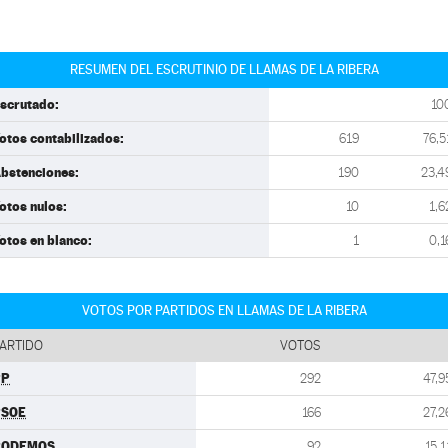
RESUMEN DEL ESCRUTINIO DE LLAMAS DE LA RIBERA
scrutado:
10
otos contabilizados:
619
76,5
bstenciones:
190
23,4
otos nulos:
10
1,6
otos en blanco:
1
0,1
VOTOS POR PARTIDOS EN LLAMAS DE LA RIBERA
ARTIDO
VOTOS
PP
292
47,9
PSOE
166
27,2
PODEMOS
92
15,1