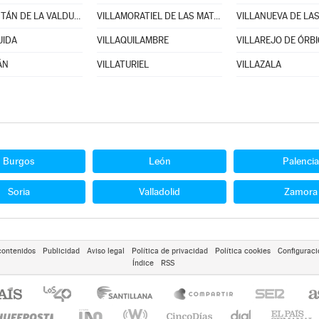
VILLAMONTÁN DE LA VALDUERNA
VILLAMORATIEL DE LAS MATAS
JIDA
VILLAQUILAMBRE
VILLAREJO DE ÓRB
ÁN
VILLATURIEL
VILLAZALA
Burgos
León
Palencia
Soria
Valladolid
Zamora
contenidos
Publicidad
Aviso legal
Política de privacidad
Política cookies
Configuraci
Índice
RSS