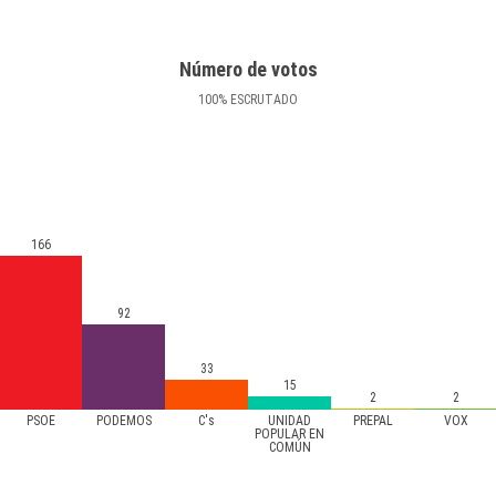
Número de votos
100
%
ESCRUTADO
166
92
33
15
2
2
PSOE
PODEMOS
C's
UNIDAD
PREPAL
VOX
POPULAR EN
COMÚN