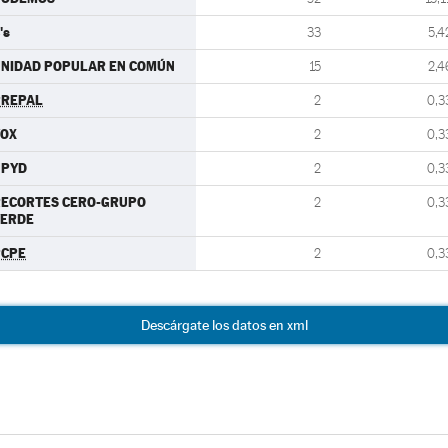
's
33
5,4
NIDAD POPULAR EN COMÚN
15
2,4
PREPAL
2
0,3
VOX
2
0,3
UPYD
2
0,3
RECORTES CERO-GRUPO
2
0,3
VERDE
PCPE
2
0,3
Descárgate los datos en xml