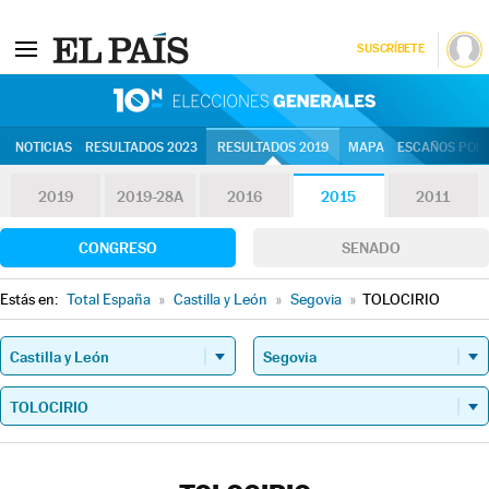
SUSCRÍBETE
10N | Eleccion
NOTICIAS
RESULTADOS 2023
RESULTADOS 2019
MAPA
ESCAÑOS POR 
2019
2019-28A
2016
2015
2011
CONGRESO
SENADO
Estás en:
Total España
»
Castilla y León
»
Segovia
»
TOLOCIRIO