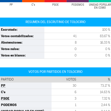
PP
C's
PSOE
PODEMOS
UNIDAD POPULAR
EN COMÚ
RESUMEN DEL ESCRUTINIO DE TOLOCIRIO
Escrutado:
100 %
Votos contabilizados:
41
83,67 %
Abstenciones:
8
16,33 %
Votos nulos:
0
0 %
Votos en blanco:
0
0 %
VOTOS POR PARTIDOS EN TOLOCIRIO
PARTIDO
VOTOS
%
PP
30
73,17 %
C's
6
14,63 %
PSOE
3
7,32 %
PODEMOS
1
2,44 %