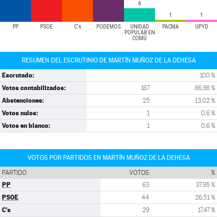
6
1
1
PP
PSOE
C's
PODEMOS
UNIDAD
PACMA
UPYD
POPULAR EN
COMÚ
RESUMEN DEL ESCRUTINIO DE MARTÍN MUÑOZ DE LA DEHESA
Escrutado:
100 %
Votos contabilizados:
167
86,98 %
Abstenciones:
25
13,02 %
Votos nulos:
1
0,6 %
Votos en blanco:
1
0,6 %
VOTOS POR PARTIDOS EN MARTÍN MUÑOZ DE LA DEHESA
PARTIDO
VOTOS
%
PP
63
37,95 %
PSOE
44
26,51 %
C's
29
17,47 %