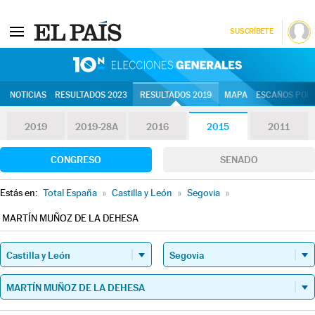
SUSCRÍBETE
10N | Eleccion
NOTICIAS
RESULTADOS 2023
RESULTADOS 2019
MAPA
ESCAÑOS POR 
2019
2019-28A
2016
2015
2011
CONGRESO
SENADO
Estás en:
Total España
»
Castilla y León
»
Segovia
»
MARTÍN MUÑOZ DE LA DEHESA