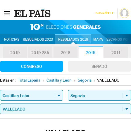
SUSCRÍBETE
10N | Eleccion
NOTICIAS
RESULTADOS 2023
RESULTADOS 2019
MAPA
ESCAÑOS POR 
2019
2019-28A
2016
2015
2011
CONGRESO
SENADO
Estás en:
Total España
»
Castilla y León
»
Segovia
»
VALLELADO