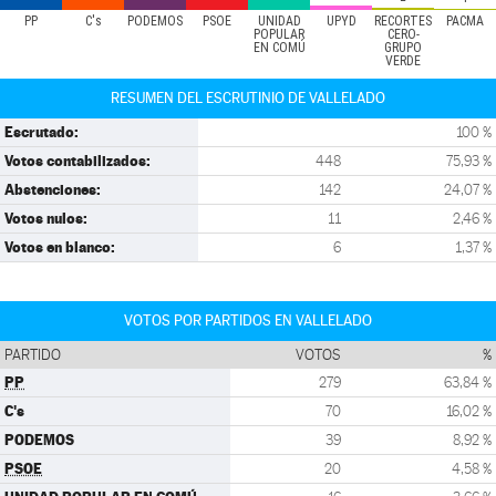
PP
C's
PODEMOS
PSOE
UNIDAD
UPYD
RECORTES
PACMA
POPULAR
CERO-
EN COMÚ
GRUPO
VERDE
RESUMEN DEL ESCRUTINIO DE VALLELADO
Escrutado:
100 %
Votos contabilizados:
448
75,93 %
Abstenciones:
142
24,07 %
Votos nulos:
11
2,46 %
Votos en blanco:
6
1,37 %
VOTOS POR PARTIDOS EN VALLELADO
PARTIDO
VOTOS
%
PP
279
63,84 %
C's
70
16,02 %
PODEMOS
39
8,92 %
PSOE
20
4,58 %