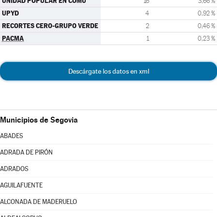
UNIDAD POPULAR EN COMÚ
16
3,66 %
UPYD
4
0,92 %
RECORTES CERO-GRUPO VERDE
2
0,46 %
PACMA
1
0,23 %
Descárgate los datos en xml
Municipios de Segovia
ABADES
ADRADA DE PIRÓN
ADRADOS
AGUILAFUENTE
ALCONADA DE MADERUELO