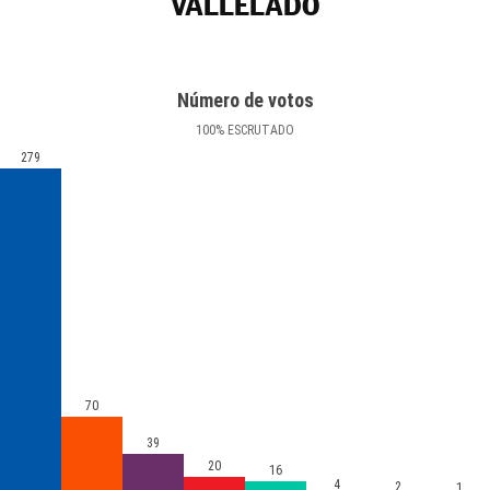
VALLELADO
Número de votos
100
%
ESCRUTADO
279
70
39
20
16
4
2
1