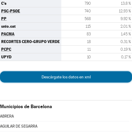
C's
790
13,8 %
PSC-PSOE
740
12,93 %
PP
568
9,92 %
unio.cat
115
2,01 %
PACMA
83
1,45 %
RECORTES CERO-GRUPO VERDE
18
0,31 %
PCPC
11
0,19 %
UPYD
10
0,17 %
Descárgate los datos en xml
Municipios de Barcelona
ABRERA
AGUILAR DE SEGARRA