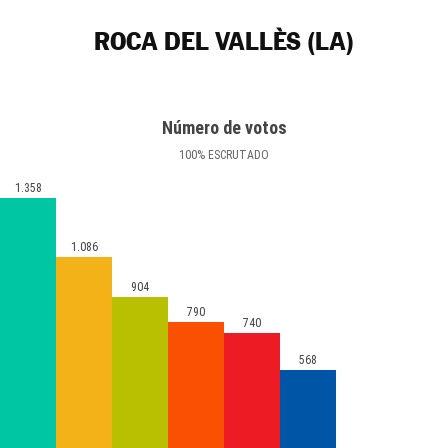
ROCA DEL VALLÈS (LA)
Número de votos
100
%
ESCRUTADO
1.358
1.086
904
790
740
568