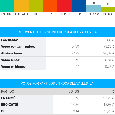
115
83
EN COMÚ
ERC-CATSÍ
DL
C's
PSC-PSOE
PP
unio.cat
PACMA
RESUMEN DEL ESCRUTINIO DE ROCA DEL VALLÈS (LA)
Escrutado:
100 %
Votos contabilizados:
5.774
73,13 %
Abstenciones:
2.122
26,87 %
Votos nulos:
50
0,87 %
Votos en blanco:
41
0,72 %
VOTOS POR PARTIDOS EN ROCA DEL VALLÈS (LA)
PARTIDO
VOTOS
%
EN COMÚ
1.358
23,72 %
ERC-CATSÍ
1.086
18,97 %
DL
904
15,79 %