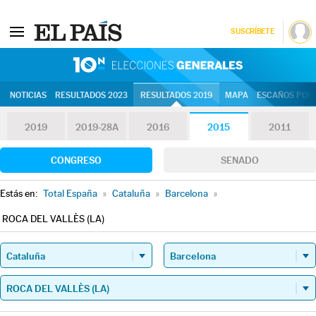
SUSCRÍBETE
10N | Eleccion
NOTICIAS
RESULTADOS 2023
RESULTADOS 2019
MAPA
ESCAÑOS POR 
2019
2019-28A
2016
2015
2011
CONGRESO
SENADO
Estás en:
Total España
»
Cataluña
»
Barcelona
»
ROCA DEL VALLÈS (LA)