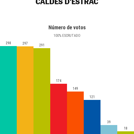
CALDES D'ESTRAC
Número de votos
100
%
ESCRUTADO
298
297
291
174
149
121
39
18