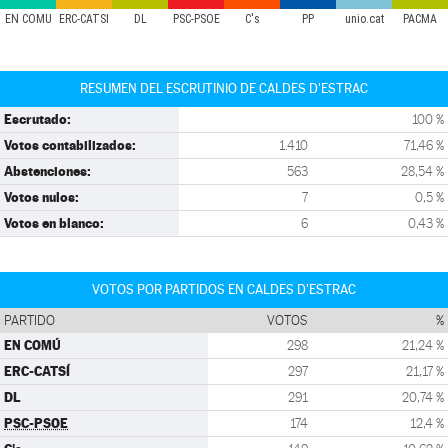
EN COMÚ
ERC-CATSÍ
DL
PSC-PSOE
C's
PP
unio.cat
PACMA
RESUMEN DEL ESCRUTINIO DE CALDES D'ESTRAC
Escrutado:
100 %
Votos contabilizados:
1.410
71,46 %
Abstenciones:
563
28,54 %
Votos nulos:
7
0,5 %
Votos en blanco:
6
0,43 %
VOTOS POR PARTIDOS EN CALDES D'ESTRAC
PARTIDO
VOTOS
%
EN COMÚ
298
21,24 %
ERC-CATSÍ
297
21,17 %
DL
291
20,74 %
PSC-PSOE
174
12,4 %