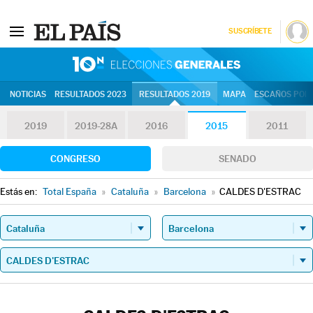
SUSCRÍBETE
10N | Eleccion
NOTICIAS
RESULTADOS 2023
RESULTADOS 2019
MAPA
ESCAÑOS POR 
2019
2019-28A
2016
2015
2011
CONGRESO
SENADO
Estás en:
Total España
»
Cataluña
»
Barcelona
»
CALDES D'ESTRAC