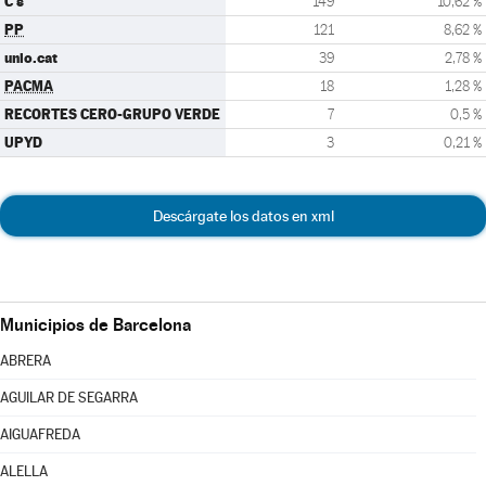
C's
149
10,62 %
PP
121
8,62 %
unio.cat
39
2,78 %
PACMA
18
1,28 %
RECORTES CERO-GRUPO VERDE
7
0,5 %
UPYD
3
0,21 %
Descárgate los datos en xml
Municipios de Barcelona
ABRERA
AGUILAR DE SEGARRA
AIGUAFREDA
ALELLA