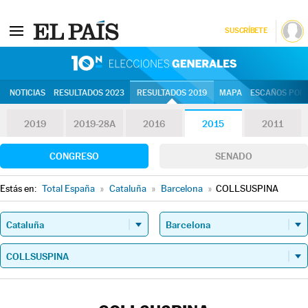
SUSCRÍBETE
10N | Eleccion
NOTICIAS
RESULTADOS 2023
RESULTADOS 2019
MAPA
ESCAÑOS POR 
2019
2019-28A
2016
2015
2011
CONGRESO
SENADO
Estás en:
Total España
»
Cataluña
»
Barcelona
»
COLLSUSPINA