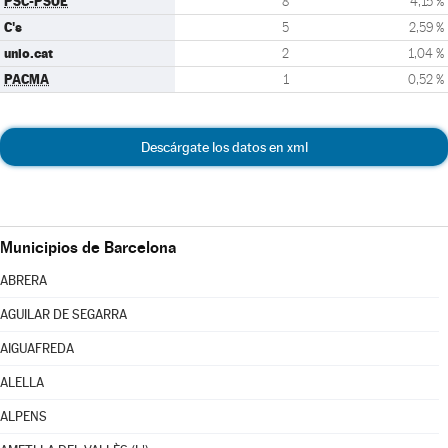
PSC-PSOE
8
4,15 %
C's
5
2,59 %
unio.cat
2
1,04 %
PACMA
1
0,52 %
Descárgate los datos en xml
Municipios de Barcelona
ABRERA
AGUILAR DE SEGARRA
AIGUAFREDA
ALELLA
ALPENS