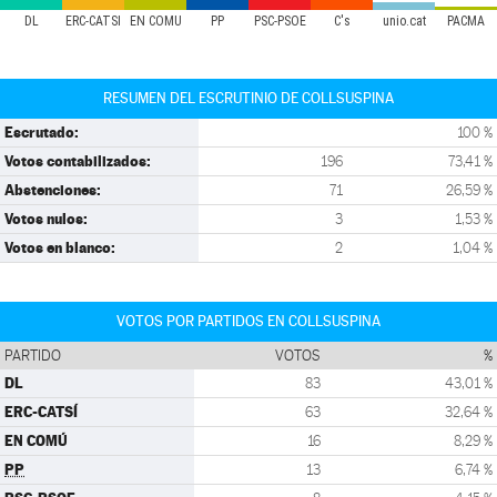
DL
ERC-CATSÍ
EN COMÚ
PP
PSC-PSOE
C's
unio.cat
PACMA
RESUMEN DEL ESCRUTINIO DE COLLSUSPINA
Escrutado:
100 %
Votos contabilizados:
196
73,41 %
Abstenciones:
71
26,59 %
Votos nulos:
3
1,53 %
Votos en blanco:
2
1,04 %
VOTOS POR PARTIDOS EN COLLSUSPINA
PARTIDO
VOTOS
%
DL
83
43,01 %
ERC-CATSÍ
63
32,64 %
EN COMÚ
16
8,29 %
PP
13
6,74 %