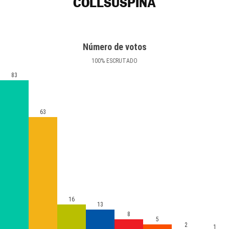
COLLSUSPINA
Número de votos
100
%
ESCRUTADO
83
63
16
13
8
5
2
1