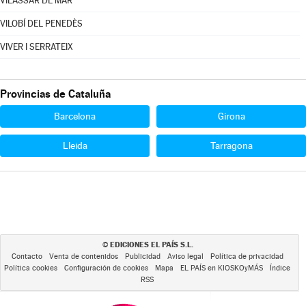
VILASSAR DE MAR
VILOBÍ DEL PENEDÈS
VIVER I SERRATEIX
Provincias de Cataluña
Barcelona
Girona
Lleida
Tarragona
EDICIONES EL PAÍS S.L.
©
Contacto
Venta de contenidos
Publicidad
Aviso legal
Política de privacidad
Política cookies
Configuración de cookies
Mapa
EL PAÍS en KIOSKOyMÁS
Índice
RSS