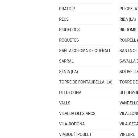
PRATDIP
PUIGPELA
REUS
RIBA (LA)
RIUDECOLS
RIUDOMS
ROQUETES
ROURELL (
SANTA COLOMA DE QUERALT
SANTA OL
SARRAL
SAVALLÀ 
SÉNIA (LA)
SOLIVELL
TORRE DE FONTAUBELLA (LA)
TORRE DE
ULLDECONA
ULLDEMO
VALLS
VILALBA DELS ARCS
VILALLON
VILA-RODONA
VILA-SEC
VIMBODÍ I POBLET
VINEBRE