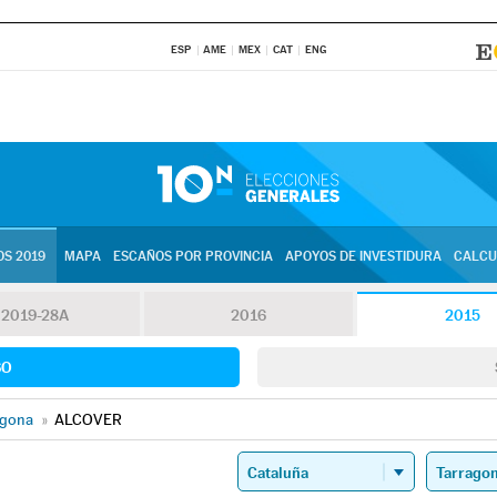
ESP
AME
MEX
CAT
ENG
S 2019
MAPA
ESCAÑOS POR PROVINCIA
APOYOS DE INVESTIDURA
CALCU
2019-28A
2016
2015
SO
agona
»
ALCOVER