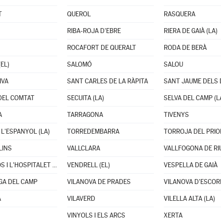
T
QUEROL
RASQUERA
RIBA-ROJA D'EBRE
RIERA DE GAIÀ (LA)
ROCAFORT DE QUERALT
RODA DE BERÀ
EL)
SALOMÓ
SALOU
IVA
SANT CARLES DE LA RÀPITA
SANT JAUME DELS
DEL COMTAT
SECUITA (LA)
SELVA DEL CAMP (L
A
TARRAGONA
TIVENYS
 L'ESPANYOL (LA)
TORREDEMBARRA
TORROJA DEL PRIO
LINS
VALLCLARA
VALLFOGONA DE R
VANDELLÒS I L'HOSPITALET DE L'INFANT
VENDRELL (EL)
VESPELLA DE GAIÀ
GA DEL CAMP
VILANOVA DE PRADES
VILANOVA D'ESCO
A
VILAVERD
VILELLA ALTA (LA)
VINYOLS I ELS ARCS
XERTA