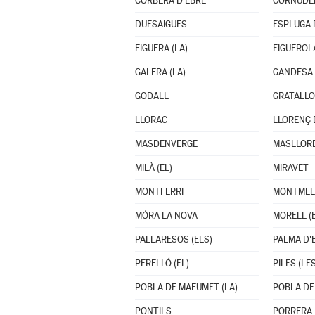
CORBERA D'EBRE
CORNUDE
DUESAIGÜES
ESPLUGA D
FIGUERA (LA)
FIGUEROL
GALERA (LA)
GANDESA
GODALL
GRATALL
LLORAC
LLORENÇ 
MASDENVERGE
MASLLOR
MILÀ (EL)
MIRAVET
MONTFERRI
MONTMELL
MÓRA LA NOVA
MORELL (E
PALLARESOS (ELS)
PALMA D'E
PERELLÓ (EL)
PILES (LES
POBLA DE MAFUMET (LA)
POBLA DE
PONTILS
PORRERA