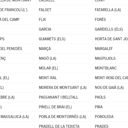
LLA DE MONTSANT
CREIXELL
CUNIT
E FRANCOLÍ (L')
FALSET
FATARELLA (LA)
A DEL CAMP
FLIX
FORÈS
GARCIA
GARIDELLS (ELS)
OPS
GUIAMETS (ELS)
HORTA DE SANT J
DEL PENEDÈS
MARÇÀ
MARGALEF
ENÇ
MASÓ (LA)
MASPUJOLS
MOLAR (EL)
MONTBLANC
 (EL)
MONT-RAL
MONT-ROIG DEL C
L)
MORERA DE MONTSANT (LA)
NOU DE GAIÀ (LA)
BRE (LA)
PASSANANT I BELLTALL
PAÜLS
)
PINELL DE BRAI (EL)
PIRA
 MASSALUCA (LA)
POBLA DE MONTORNÈS (LA)
POBOLEDA
PRADELL DE LA TEIXETA
PRADES