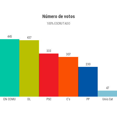
Número de votos
100
%
ESCRUTADO
445
437
333
307
230
47
EN COMÚ
DL
PSC
C's
PP
Unio.Cat