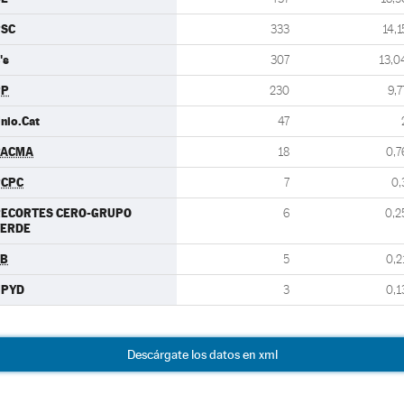
PSC
333
14,1
's
307
13,0
PP
230
9,7
nio.Cat
47
PACMA
18
0,7
PCPC
7
0,
RECORTES CERO-GRUPO
6
0,2
VERDE
EB
5
0,2
UPYD
3
0,1
Descárgate los datos en xml