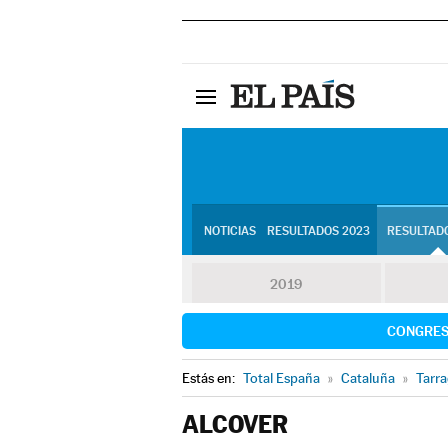
NOTICIAS
RESULTADOS 2023
RESULTADO
2019
CONGRE
Estás en:
Total España
»
Cataluña
»
Tarr
ALCOVER