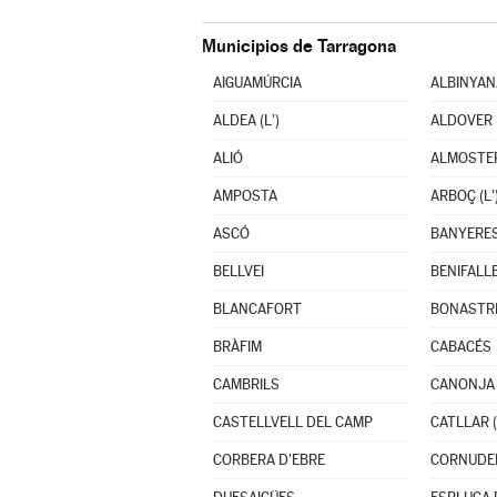
Municipios de Tarragona
AIGUAMÚRCIA
ALBINYAN
ALDEA (L')
ALDOVER
ALIÓ
ALMOSTE
AMPOSTA
ARBOÇ (L'
ASCÓ
BANYERES
BELLVEI
BENIFALL
BLANCAFORT
BONASTR
BRÀFIM
CABACÉS
CAMBRILS
CANONJA 
CASTELLVELL DEL CAMP
CATLLAR (
CORBERA D'EBRE
CORNUDE