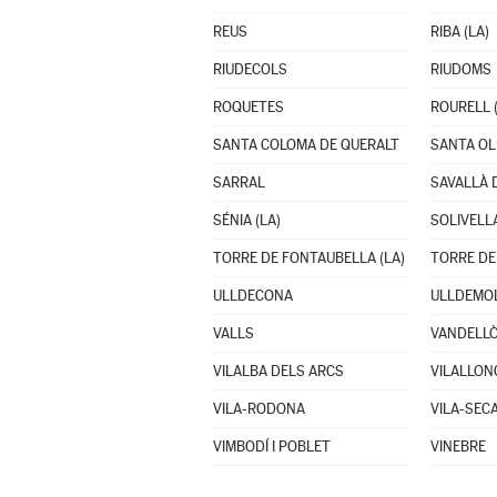
REUS
RIBA (LA)
RIUDECOLS
RIUDOMS
ROQUETES
ROURELL (
SANTA COLOMA DE QUERALT
SANTA OL
SARRAL
SAVALLÀ 
SÉNIA (LA)
SOLIVELL
TORRE DE FONTAUBELLA (LA)
TORRE DE
ULLDECONA
ULLDEMO
VALLS
VILALBA DELS ARCS
VILALLON
VILA-RODONA
VILA-SEC
VIMBODÍ I POBLET
VINEBRE