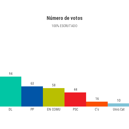
Número de votos
100
%
ESCRUTADO
94
63
58
44
16
10
DL
PP
EN COMÚ
PSC
C's
Unio.Cat