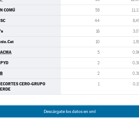
EN COMÚ
58
11,1
PSC
44
8,4
's
16
3,0
nio.Cat
10
1,9
PACMA
5
0,9
UPYD
2
0,3
EB
2
0,3
RECORTES CERO-GRUPO
1
0,1
VERDE
Descárgate los datos en xml