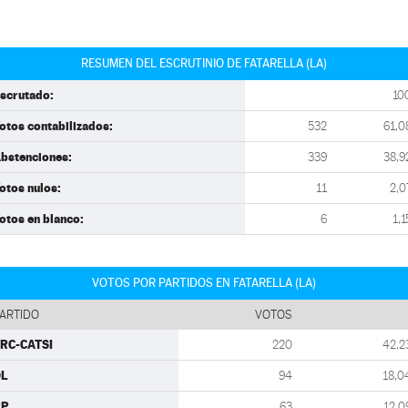
RESUMEN DEL ESCRUTINIO DE FATARELLA (LA)
scrutado:
10
otos contabilizados:
532
61,0
bstenciones:
339
38,9
otos nulos:
11
2,0
otos en blanco:
6
1,1
VOTOS POR PARTIDOS EN FATARELLA (LA)
ARTIDO
VOTOS
RC-CATSI
220
42,2
DL
94
18,0
PP
63
12,0