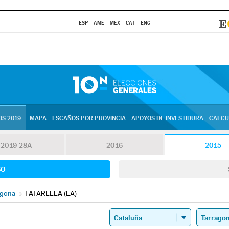
ESP
AME
MEX
CAT
ENG
S 2019
MAPA
ESCAÑOS POR PROVINCIA
APOYOS DE INVESTIDURA
CALCU
2019-28A
2016
2015
SO
agona
»
FATARELLA (LA)