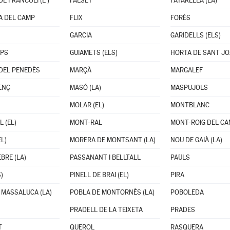
E FRANCOLÍ (L')
FALSET
FATARELLA (LA)
A DEL CAMP
FLIX
FORÈS
GARCIA
GARIDELLS (ELS)
OPS
GUIAMETS (ELS)
HORTA DE SANT J
DEL PENEDÈS
MARÇÀ
MARGALEF
ENÇ
MASÓ (LA)
MASPUJOLS
MOLAR (EL)
MONTBLANC
 (EL)
MONT-RAL
MONT-ROIG DEL C
L)
MORERA DE MONTSANT (LA)
NOU DE GAIÀ (LA)
BRE (LA)
PASSANANT I BELLTALL
PAÜLS
)
PINELL DE BRAI (EL)
PIRA
 MASSALUCA (LA)
POBLA DE MONTORNÈS (LA)
POBOLEDA
PRADELL DE LA TEIXETA
PRADES
T
QUEROL
RASQUERA