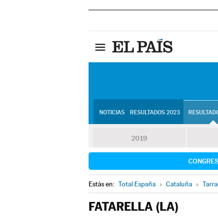
NOTICIAS
RESULTADOS 2023
RESULTADO
2019
CONGRE
Estás en:
Total España
»
Cataluña
»
Tarr
FATARELLA (LA)