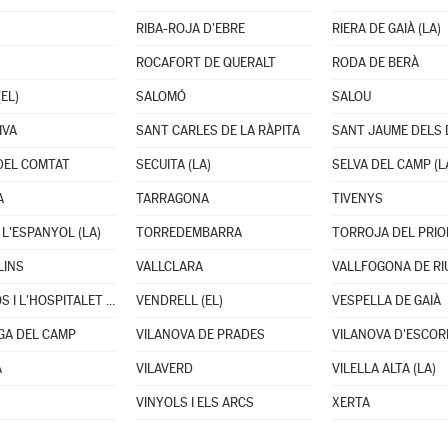
RIBA-ROJA D'EBRE
RIERA DE GAIÀ (LA)
ROCAFORT DE QUERALT
RODA DE BERÀ
EL)
SALOMÓ
SALOU
IVA
SANT CARLES DE LA RÀPITA
SANT JAUME DELS
DEL COMTAT
SECUITA (LA)
SELVA DEL CAMP (L
A
TARRAGONA
TIVENYS
 L'ESPANYOL (LA)
TORREDEMBARRA
TORROJA DEL PRIO
LINS
VALLCLARA
VALLFOGONA DE R
VANDELLÒS I L'HOSPITALET DE L'INFANT
VENDRELL (EL)
VESPELLA DE GAIÀ
GA DEL CAMP
VILANOVA DE PRADES
VILANOVA D'ESCO
A
VILAVERD
VILELLA ALTA (LA)
VINYOLS I ELS ARCS
XERTA