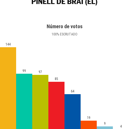
PINELL DE BRAI (EL)
Número de votos
100
%
ESCRUTADO
144
99
97
85
64
19
9
4