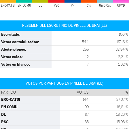
ERC-CATSI
EN COMÚ
DL
PSC
PP
C's
Unio.Cat
UPYD
RESUMEN DEL ESCRUTINIO DE PINELL DE BRAI (EL)
Escrutado:
100 %
Votos contabilizados:
544
67,16 %
Abstenciones:
266
32,84 %
Votos nulos:
12
2,21 %
Votos en blanco:
7
1,32 %
VOTOS POR PARTIDOS EN PINELL DE BRAI (EL)
PARTIDO
VOTOS
%
ERC-CATSI
144
27,07 %
EN COMÚ
99
18,61 %
DL
97
18,23 %
PSC
85
15,98 %