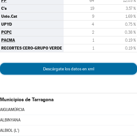
PP
64
12,03 %
C's
19
3,57 %
Unio.Cat
9
1,69 %
UPYD
4
0,75 %
PCPC
2
0,38 %
PACMA
1
0,19 %
RECORTES CERO-GRUPO VERDE
1
0,19 %
Descárgate los datos en xml
Municipios de Tarragona
AIGUAMÚRCIA
ALBINYANA
ALBIOL (L')