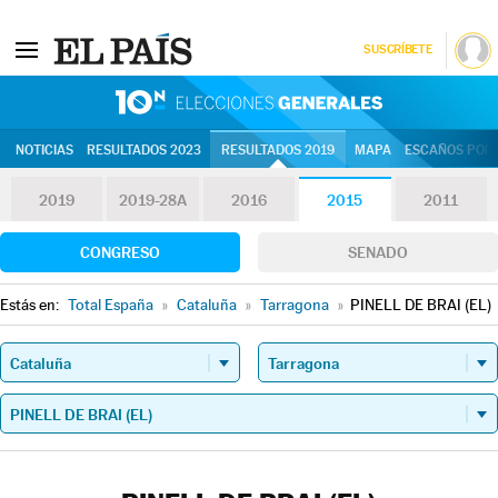
SUSCRÍBETE
10N | Eleccion
NOTICIAS
RESULTADOS 2023
RESULTADOS 2019
MAPA
ESCAÑOS POR 
2019
2019-28A
2016
2015
2011
CONGRESO
SENADO
Estás en:
Total España
»
Cataluña
»
Tarragona
»
PINELL DE BRAI (EL)