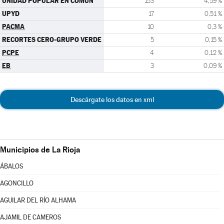
UNIDAD POPULAR EN COMÚN
153
4,59 %
UPYD
17
0,51 %
PACMA
10
0,3 %
RECORTES CERO-GRUPO VERDE
5
0,15 %
PCPE
4
0,12 %
EB
3
0,09 %
Descárgate los datos en xml
Municipios de La Rioja
ÁBALOS
AGONCILLO
AGUILAR DEL RÍO ALHAMA
AJAMIL DE CAMEROS