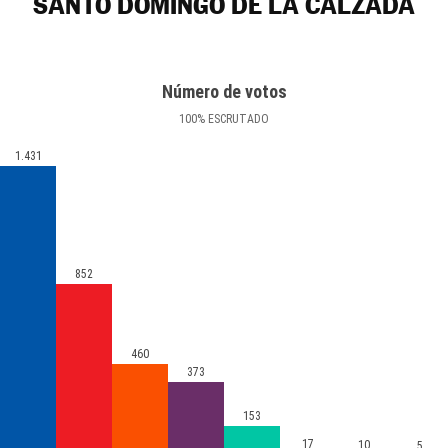
SANTO DOMINGO DE LA CALZADA
Número de votos
100
%
ESCRUTADO
1.431
852
460
373
153
17
10
5