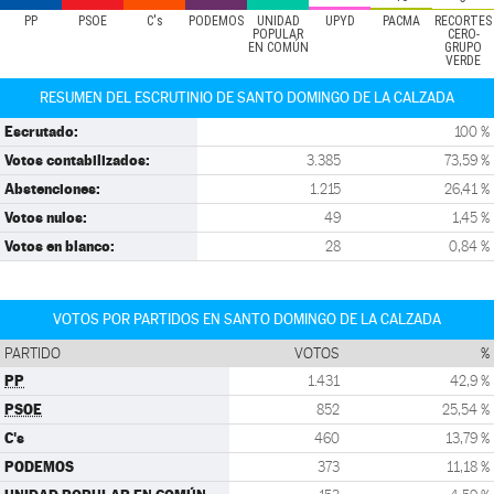
PP
PSOE
C's
PODEMOS
UNIDAD
UPYD
PACMA
RECORTES
POPULAR
CERO-
EN COMÚN
GRUPO
VERDE
RESUMEN DEL ESCRUTINIO DE SANTO DOMINGO DE LA CALZADA
Escrutado:
100 %
Votos contabilizados:
3.385
73,59 %
Abstenciones:
1.215
26,41 %
Votos nulos:
49
1,45 %
Votos en blanco:
28
0,84 %
VOTOS POR PARTIDOS EN SANTO DOMINGO DE LA CALZADA
PARTIDO
VOTOS
%
PP
1.431
42,9 %
PSOE
852
25,54 %
C's
460
13,79 %
PODEMOS
373
11,18 %