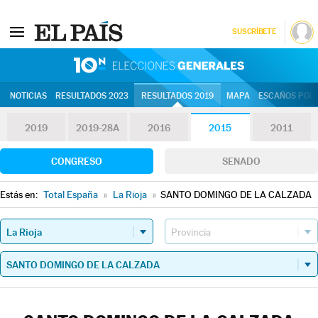
SUSCRÍBETE
10N | Eleccion
NOTICIAS
RESULTADOS 2023
RESULTADOS 2019
MAPA
ESCAÑOS POR 
2019
2019-28A
2016
2015
2011
CONGRESO
SENADO
Estás en:
Total España
»
La Rioja
»
SANTO DOMINGO DE LA CALZADA