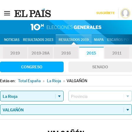
SUSCRÍBETE
10N | Eleccion
NOTICIAS
RESULTADOS 2023
RESULTADOS 2019
MAPA
ESCAÑOS POR 
2019
2019-28A
2016
2015
2011
CONGRESO
SENADO
Estás en:
Total España
»
La Rioja
»
VALGAÑÓN