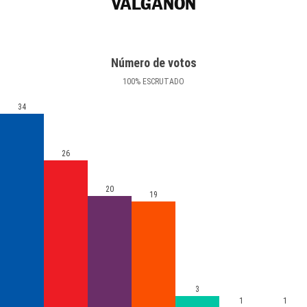
VALGAÑÓN
Número de votos
100
%
ESCRUTADO
34
26
20
19
3
1
1