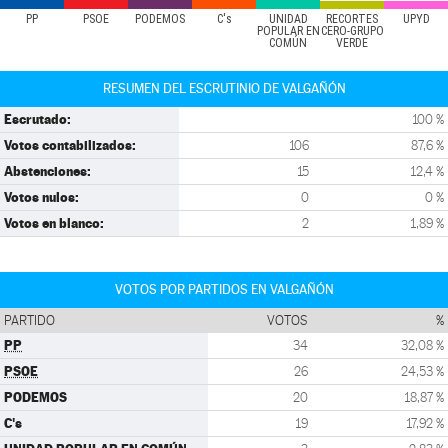
PP
PSOE
PODEMOS
C's
UNIDAD
RECORTES
UPYD
POPULAR EN
CERO-GRUPO
COMÚN
VERDE
RESUMEN DEL ESCRUTINIO DE VALGAÑÓN
Escrutado:
100 %
Votos contabilizados:
106
87,6 %
Abstenciones:
15
12,4 %
Votos nulos:
0
0 %
Votos en blanco:
2
1,89 %
VOTOS POR PARTIDOS EN VALGAÑÓN
PARTIDO
VOTOS
%
PP
34
32,08 %
PSOE
26
24,53 %
PODEMOS
20
18,87 %
C's
19
17,92 %