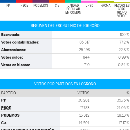
PP
PSOE
PODEMOS
C's
UNIDAD
UPYD
PACMA
RECORTES
POPULAR
CERO-
EN COMÚN
GRUPO
VERDE
RESUMEN DEL ESCRUTINIO DE LOGROÑO
Escrutado:
100 %
Votos contabilizados:
85.317
77,2 %
Abstenciones:
25.196
22,8 %
Votos nulos:
844
0,99 %
Votos en blanco:
710
0,84 %
VOTOS POR PARTIDOS EN LOGROÑO
PARTIDO
VOTOS
%
PP
30.201
35,75 %
PSOE
17.783
21,05 %
PODEMOS
15.312
18,13 %
C's
14.501
17,17 %