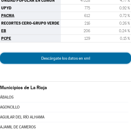
UNIDAD POPULAR EN COMÚN
4.028
4,77 %
UPYD
775
0,92 %
PACMA
612
0,72 %
RECORTES CERO-GRUPO VERDE
216
0,26 %
EB
206
0,24 %
PCPE
129
0,15 %
Descárgate los datos en xml
Municipios de La Rioja
ÁBALOS
AGONCILLO
AGUILAR DEL RÍO ALHAMA
AJAMIL DE CAMEROS