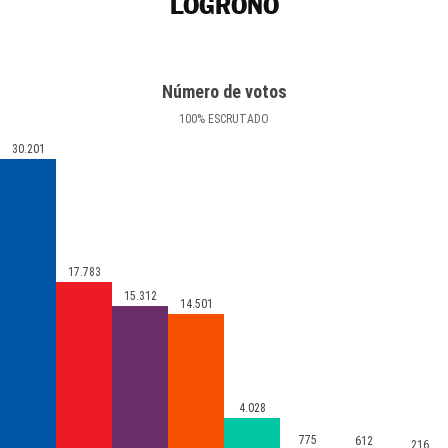
LOGROÑO
Número de votos
100
%
ESCRUTADO
30.201
17.783
15.312
14.501
4.028
775
612
216