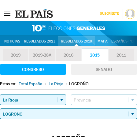
SUSCRÍBETE
10N | Eleccion
NOTICIAS
RESULTADOS 2023
RESULTADOS 2019
MAPA
ESCAÑOS POR 
2019
2019-28A
2016
2015
2011
CONGRESO
SENADO
Estás en:
Total España
»
La Rioja
»
LOGROÑO