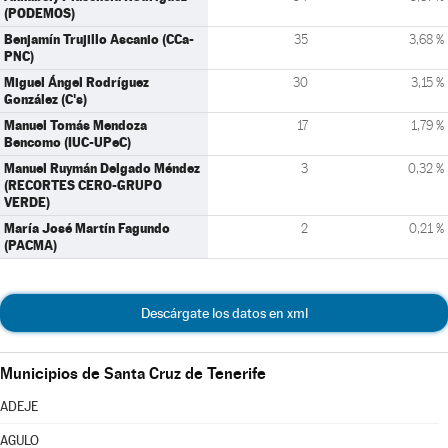
(PODEMOS)
Benjamín Trujillo Ascanio (CCa-
35
3,68 %
PNC)
Miguel Ángel Rodríguez
30
3,15 %
González (C's)
Manuel Tomás Mendoza
17
1,79 %
Bencomo (IUC-UPeC)
Manuel Ruymán Delgado Méndez
3
0,32 %
(RECORTES CERO-GRUPO
VERDE)
María José Martín Fagundo
2
0,21 %
(PACMA)
Descárgate los datos en xml
Municipios de Santa Cruz de Tenerife
ADEJE
AGULO