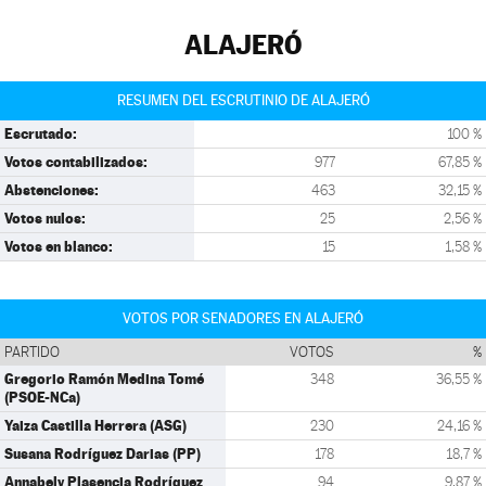
ALAJERÓ
RESUMEN DEL ESCRUTINIO DE ALAJERÓ
Escrutado:
100 %
Votos contabilizados:
977
67,85 %
Abstenciones:
463
32,15 %
Votos nulos:
25
2,56 %
Votos en blanco:
15
1,58 %
VOTOS POR SENADORES EN ALAJERÓ
PARTIDO
VOTOS
%
Gregorio Ramón Medina Tomé
348
36,55 %
(PSOE-NCa)
Yaiza Castilla Herrera (ASG)
230
24,16 %
Susana Rodríguez Darias (PP)
178
18,7 %
Annabely Plasencia Rodríguez
94
9,87 %