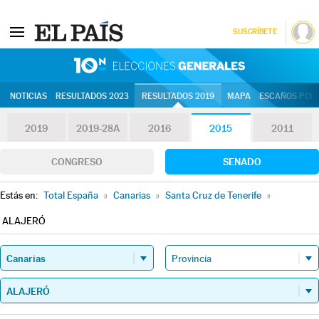
SUSCRÍBETE
10N | Eleccion
NOTICIAS
RESULTADOS 2023
RESULTADOS 2019
MAPA
ESCAÑOS POR 
2019
2019-28A
2016
2015
2011
CONGRESO
SENADO
Estás en:
Total España
»
Canarias
»
Santa Cruz de Tenerife
»
ALAJERÓ