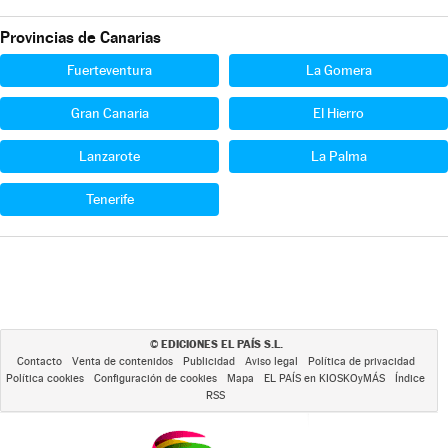
Provincias de Canarias
Fuerteventura
La Gomera
Gran Canaria
El Hierro
Lanzarote
La Palma
Tenerife
EDICIONES EL PAÍS S.L.
©
Contacto
Venta de contenidos
Publicidad
Aviso legal
Política de privacidad
Política cookies
Configuración de cookies
Mapa
EL PAÍS en KIOSKOyMÁS
Índice
RSS